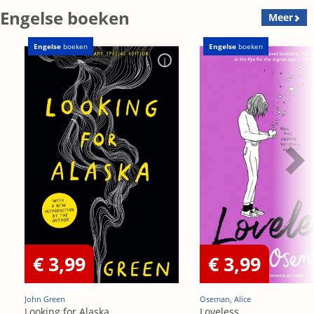
Engelse boeken
Meer
Engelse
boeken
Engelse
boeken
€ 3,99
€ 3,99
John Green
Oseman, Alice
Looking for Alaska
Loveless