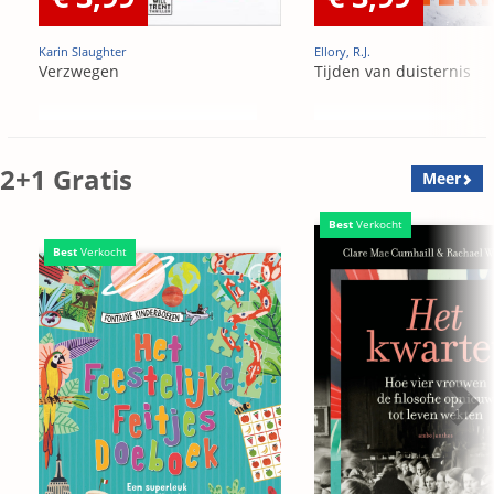
Karin Slaughter
Ellory, R.J.
Verzwegen
Tijden van duisternis
2+1 Gratis
Meer
Best
Verkocht
Best
Verkocht