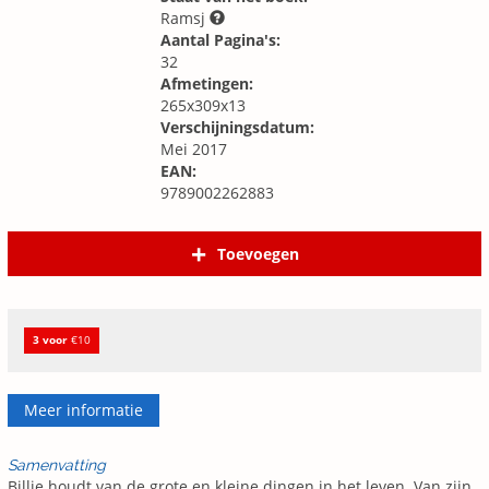
Ramsj
Aantal Pagina's:
32
Afmetingen:
265x309x13
Verschijningsdatum:
Mei 2017
EAN:
9789002262883
Toevoegen
3 voor
€10
Meer informatie
Samenvatting
Billie houdt van de grote en kleine dingen in het leven. Van zijn