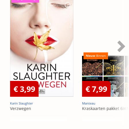
Nieuw
Binnen
€ 3,99
€ 7,99
Karin Slaughter
Manteau
Verzwegen
Kraskaarten pakket 6in1