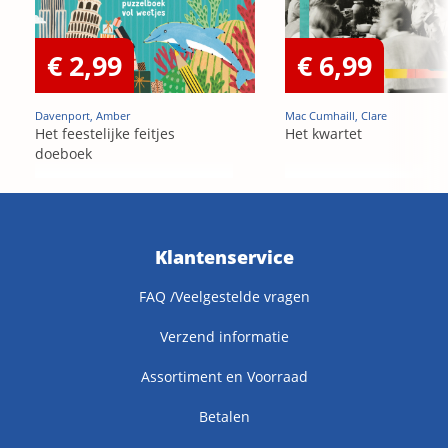
€ 2,99
€ 6,99
Davenport, Amber
Mac Cumhaill, Clare
Het feestelijke feitjes
Het kwartet
doeboek
Klantenservice
FAQ /Veelgestelde vragen
Verzend informatie
Assortiment en Voorraad
Betalen