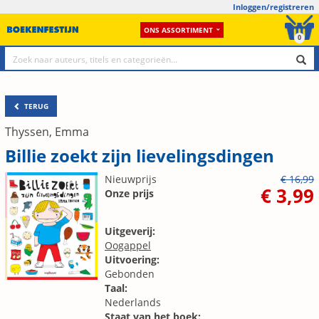
Inloggen/registreren
ONS ASSORTIMENT
0
TERUG
Thyssen, Emma
Billie zoekt zijn lievelingsdingen
Nieuwprijs
€ 16,99
€ 3,99
Onze prijs
Uitgeverij:
Oogappel
Uitvoering:
Gebonden
Taal:
Nederlands
Staat van het boek: