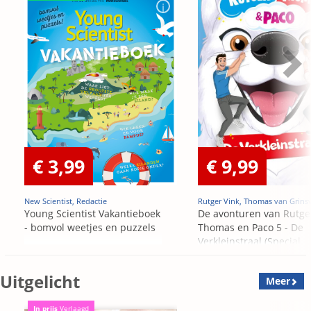
€ 3,99
€ 9,99
New Scientist, Redactie
Rutger Vink, Thomas van Grins
Young Scientist Vakantieboek
De avonturen van Rutge
- bomvol weetjes en puzzels
Thomas en Paco 5 - De
Verkleinstraal (Special
Edition)
Uitgelicht
Meer
In prijs
Verlaagd