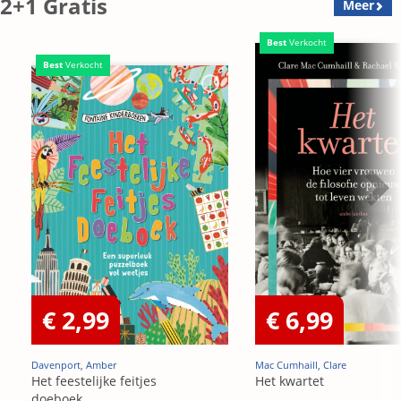
2+1 Gratis
Meer
Best
Verkocht
Best
Verkocht
€ 2,99
€ 6,99
Davenport, Amber
Mac Cumhaill, Clare
Het feestelijke feitjes
Het kwartet
doeboek