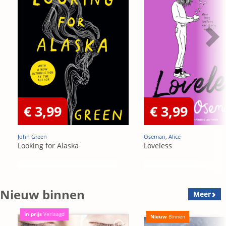
€ 3,99
€ 3,99
John Green
Oseman, Alice
Looking for Alaska
Loveless
Nieuw binnen
Meer
In prijs
Verlaagd
Nieuw
Binnen