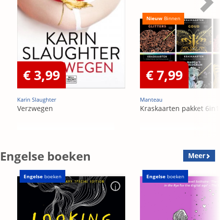
Nieuw
Binnen
€ 3,99
€ 7,99
Karin Slaughter
Manteau
Verzwegen
Kraskaarten pakket 6in1
Engelse boeken
Meer
Engelse
boeken
Engelse
boeken