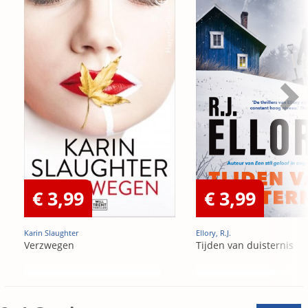
€ 3,99
€ 3,99
Karin Slaughter
Ellory, R.J.
Verzwegen
Tijden van duisternis