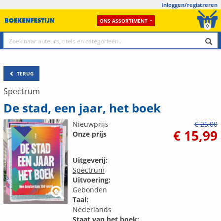
Inloggen/registreren
ONS ASSORTIMENT
0
TERUG
Spectrum
De stad, een jaar, het boek
Nieuwprijs
€ 25,00
€ 15,99
Onze prijs
Uitgeverij:
Spectrum
Uitvoering:
Gebonden
Taal:
Nederlands
Staat van het boek: