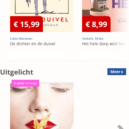
€ 15,99
€ 8,99
Lieke Marsman
Verkerk, Rinke
De dichter en de duivel
Het hele dorp wist het
Uitgelicht
Meer
In prijs
Verlaagd