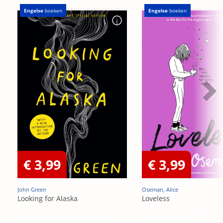
Engelse
boeken
Engelse
boeken
€ 3,99
€ 3,99
John Green
Oseman, Alice
Looking for Alaska
Loveless