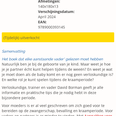
Afmetingen:
140x180x13
Verschijningsdatum:
April 2024
EAN:
9789000393145
(Tijdelijk) uitverkocht
Samenvatting
Het boek dat elke aanstaande vader* gelezen moet hebben
Natuurlijk ben je bij de geboorte van je kind. Maar weet je hoe
je je partner écht kunt helpen tijdens de weeën? En weet je wat
je moet doen als de baby komt en er nog geen verloskundige is?
En welke rol je kunt spelen tijdens de kraamperiode?
Verloskundige, trainer en vader David Borman geeft je alle
informatie en praktische tips die je nodig hebt in deze
bijzondere periode.
Voor moeders is er al veel geschreven om zich goed voor te
bereiden op de zwangerschap, bevalling en kraamperiode. Voor
vaders en partners is er minder te vinden. Met
Aanpakken voor