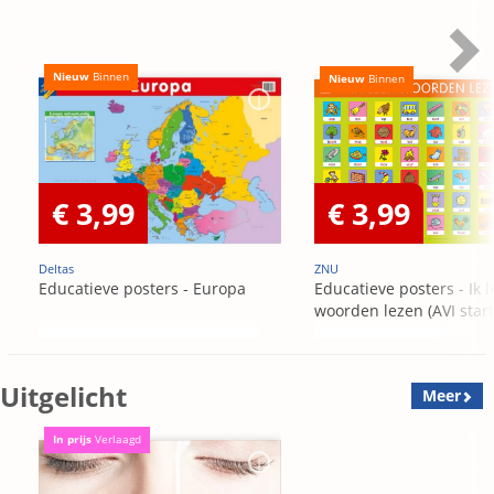
Nieuw
Binnen
Nieuw
Binnen
€ 3,99
€ 3,99
Deltas
ZNU
Educatieve posters - Europa
Educatieve posters - Ik l
woorden lezen (AVI start
Uitgelicht
Meer
In prijs
Verlaagd