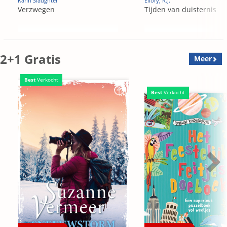
Karin Slaughter
Ellory, R.J.
Verzwegen
Tijden van duisternis
2+1 Gratis
Meer
Best
Verkocht
Best
Verkocht