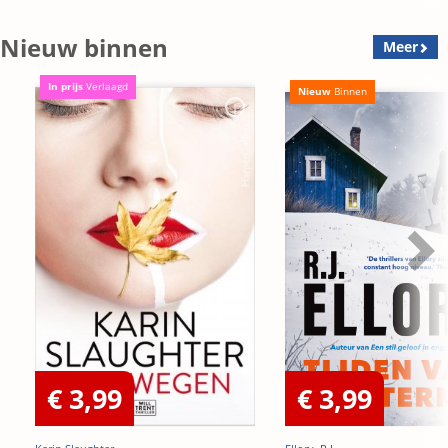
Nieuw binnen
Meer
In prijs
Verlaagd
Nieuw
Binnen
€ 3,99
€ 3,99