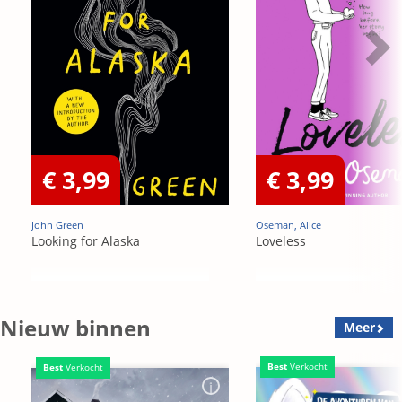
€ 3,99
€ 3,99
John Green
Oseman, Alice
Looking for Alaska
Loveless
Nieuw binnen
Meer
Best
Verkocht
Best
Verkocht