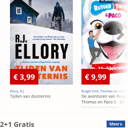
€ 3,99
€ 9,99
Ellory, R.J.
Rutger Vink, Thomas van Grins
Tijden van duisternis
De avonturen van Rutge
Thomas en Paco 5 - De
Verkleinstraal (Special
Edition)
2+1 Gratis
Meer