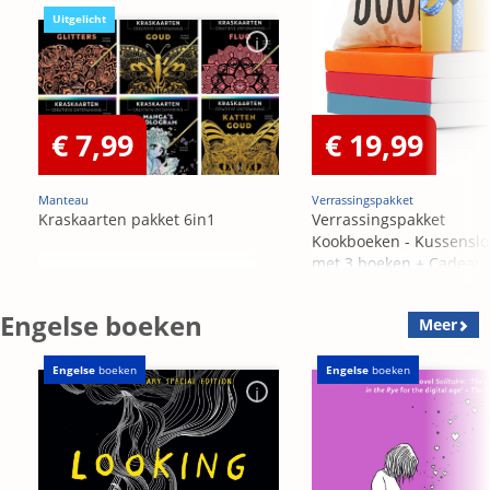
Uitgelicht
€ 7,99
€ 19,99
Manteau
Verrassingspakket
Kraskaarten pakket 6in1
Verrassingspakket
Kookboeken - Kussensl
met 3 boeken + Cadeau
OP=OP
Engelse boeken
Meer
Engelse
boeken
Engelse
boeken