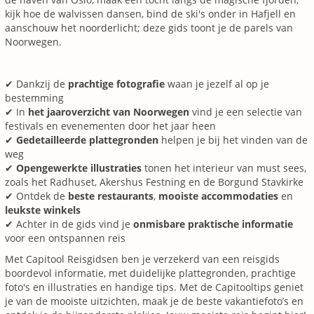
kijk hoe de walvissen dansen, bind de ski's onder in Hafjell en
aanschouw het noorderlicht; deze gids toont je de parels van
Noorwegen.
✔ Dankzij de
prachtige fotografie
waan je jezelf al op je
bestemming
✔ In
het jaaroverzicht van Noorwegen
vind je een selectie van
festivals en evenementen door het jaar heen
✔
Gedetailleerde plattegronden
helpen je bij het vinden van de
weg
✔
Opengewerkte illustraties
tonen het interieur van must sees,
zoals het Radhuset, Akershus Festning en de Borgund Stavkirke
✔ Ontdek de
beste restaurants
,
mooiste accommodaties
en
leukste winkels
✔ Achter in de gids vind je
onmisbare praktische informatie
voor een ontspannen reis
Met Capitool Reisgidsen ben je verzekerd van een reisgids
boordevol informatie, met duidelijke plattegronden, prachtige
foto's en illustraties en handige tips. Met de Capitooltips geniet
je van de mooiste uitzichten, maak je de beste vakantiefoto’s en