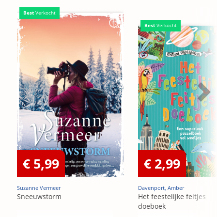
Best
Verkocht
Best
Verkocht
€ 5,99
€ 2,99
Suzanne Vermeer
Davenport, Amber
Sneeuwstorm
Het feestelijke feitjes
doeboek