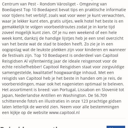
Centrum van Pest - Rondom Városliget - Omgeving van
Boedapest Top 10 Boedapest bevat tips en praktische informatie
voor tijdens het verblijf, zoals wat voor weer je kunt verwachten,
waar je lekker kunt eten, gratis uitjes, welk hotel het beste is en
gemakkelijk te volgen voorbeeldroutes zodat je in korte tijd
zoveel mogelijk kunt zien. Of je nu een weekend of een hele
week komt, dankzij de handige lijstjes heb je een snel overzicht
van het beste wat de stad te bieden heeft. Zo zie je in een
oogopslag wat de leukste plekken zijn voor kinderen en wanneer
de festivals zijn. Top 10 Boedapest is onderdeel van Capitool
Reisgidsen Al vijfentwintig jaar de ideale reisgenoot voor de
echte reisliefhebber! Capitool Reisgidsen staat voor zorgvuldige
samengestelde, kwalitatief hoogwaardige inhoud. Met een
reisgids van Capitool heb je het beste in handen om je reis, de
voorbereidingen, maar ook het nagenieten optimaal te beleven.
Het assortiment is breed: van Portugal, Lissabon en Slovenië tot
Japan, Nederlandse Antillen en Washington. De 56.709
schitterende foto’s en illustraties in onze 123 prachtige gidsen
laten letterlijk de wereld zien. Neem voor alle bestemmingen
een kijkje op de website www.capitool.nl