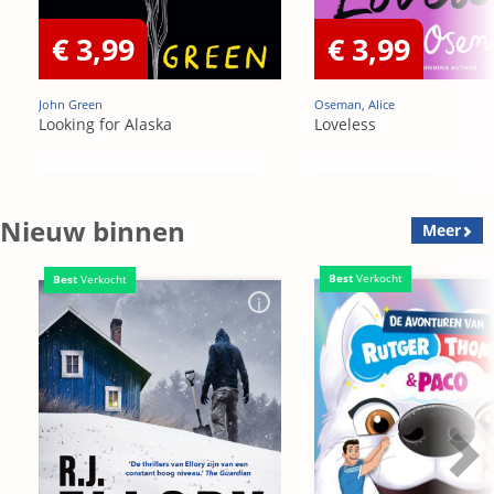
€ 3,99
€ 3,99
John Green
Oseman, Alice
Looking for Alaska
Loveless
Nieuw binnen
Meer
Best
Verkocht
Best
Verkocht