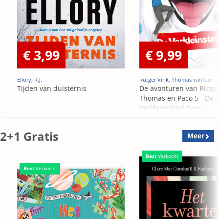
€ 3,99
€ 9,99
Ellory, R.J.
Rutger Vink, Thomas van Grins
Tijden van duisternis
De avonturen van Rutge
Thomas en Paco 5 - De
Verkleinstraal (Special
Edition)
2+1 Gratis
Meer
Best
Verkocht
Best
Verkocht