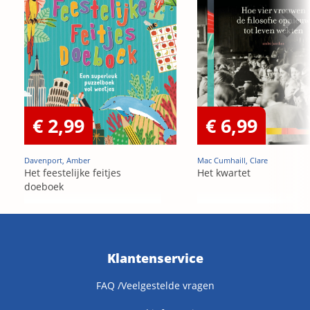
€ 2,99
€ 6,99
Davenport, Amber
Mac Cumhaill, Clare
Het feestelijke feitjes
Het kwartet
doeboek
Klantenservice
FAQ /Veelgestelde vragen