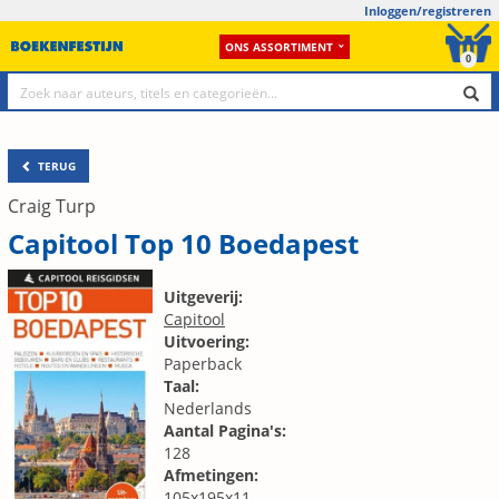
Inloggen/registreren
ONS ASSORTIMENT
0
TERUG
Craig Turp
Capitool Top 10 Boedapest
Uitgeverij:
Capitool
Uitvoering:
Paperback
Taal:
Nederlands
Aantal Pagina's:
128
Afmetingen:
105x195x11