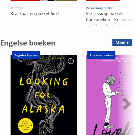
Manteau
Verrassingspakket
Kraskaarten pakket 6in1
Verrassingspakket
Kookboeken - Kussensl
met 3 boeken + Cadeau
OP=OP
Engelse boeken
Meer
Engelse
boeken
Engelse
boeken