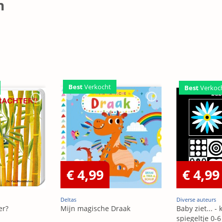
n
Best
Verkocht
Best
Verkoc
€ 4,99
€ 4,99
Deltas
Diverse auteurs
er?
Mijn magische Draak
Baby ziet... -
spiegeltje 0