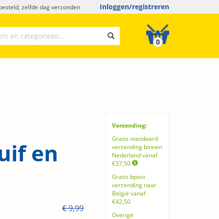
Inloggen/registreren
esteld, zelfde dag verzonden
0
Verzending:
Gratis standaard
uif en
verzending binnen
Nederland vanaf
€37,50
Gratis bpost
verzending naar
België vanaf
€42,50
€ 9,99
Overige