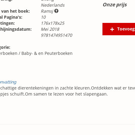
Onze prijs
Nederlands
 van het boek:
Ramsj
l Pagina's:
10
tingen:
176x178x25
Toevoeg
chijningsdatum:
Mei 2018
9781474951470
orie:
erboeken
/
Baby- & en Peuterboeken
nvatting
chattige dierentekeningen in zachte kleuren.Ontdekken wat er tevo
apjes schuift.Om samen te lezen voor het slapengaan.