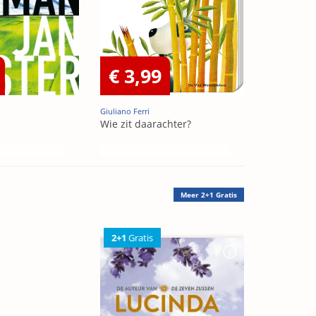
€ 3,99
Giuliano Ferri
Wie zit daarachter?
Meer
2+1 Gratis
2+1
Gratis