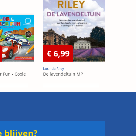
€ 6,99
Lucinda Riley
r Fun - Coole
De lavendeltuin MP
 blijven?