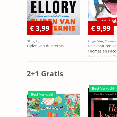
€ 3,99
€ 9,99
Ellory, R.J.
Rutger Vink, Thomas 
Tijden van duisternis
De avonturen va
Thomas en Paco 
Verkleinstraal (S
Edition)
2+1 Gratis
Best
Verkocht
Best
Verkocht