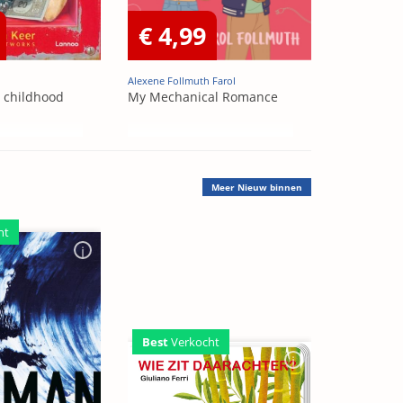
€ 4,99
Alexene Follmuth Farol
t childhood
My Mechanical Romance
Meer
Nieuw binnen
ht
Best
Verkocht