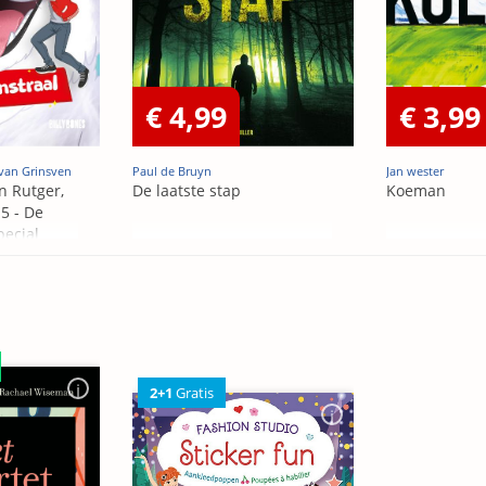
€ 4,99
€ 3,99
van Grinsven
Paul de Bruyn
Jan wester
n Rutger,
De laatste stap
Koeman
5 - De
pecial
2+1
Gratis