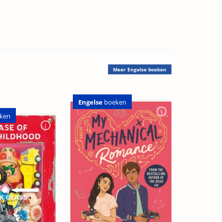
Meer
Engelse boeken
Engelse
boeken
ken