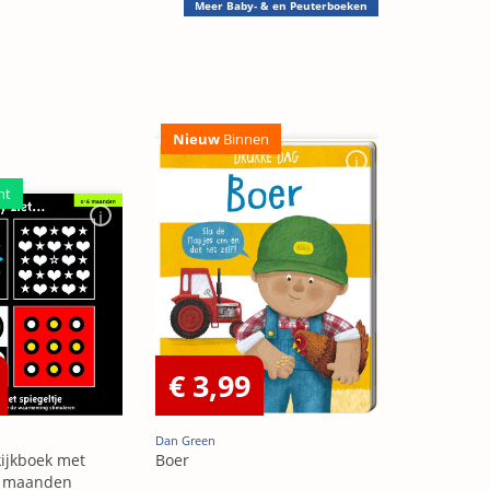
Meer
Baby- & en Peuterboeken
Nieuw
Binnen
ht
€ 3,99
Dan Green
 kijkboek met
Boer
-6 maanden