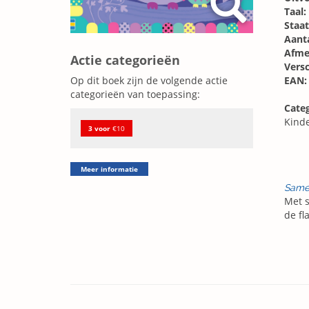
Taal:
Staat
Aanta
Afme
Actie categorieën
Vers
EAN:
Op dit boek zijn de volgende actie
categorieën van toepassing:
Categ
Kind
3 voor
€10
Meer informatie
Same
Met s
de fl