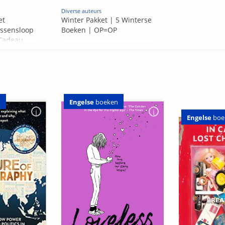
Diverse auteurs
et
Winter Pakket | 5 Winterse
ssensloop
Boeken | OP=OP
 Cadeau
Engelse
boeken
n
Engelse
boe