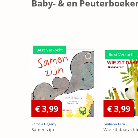
Baby- & en Peuterboeke
Best
Verkocht
Best
Verkocht
€ 3,99
€ 3,99
Patricia Hegarty
Giuliano Ferri
Samen zijn
Wie zit daaracht