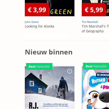
€ 3,99
€ 5,99
John Green
Tim Marshall
Looking for Alaska
Tim Marshall's T
of Geography
Nieuw binnen
Best
Verkocht
Best
Verkocht