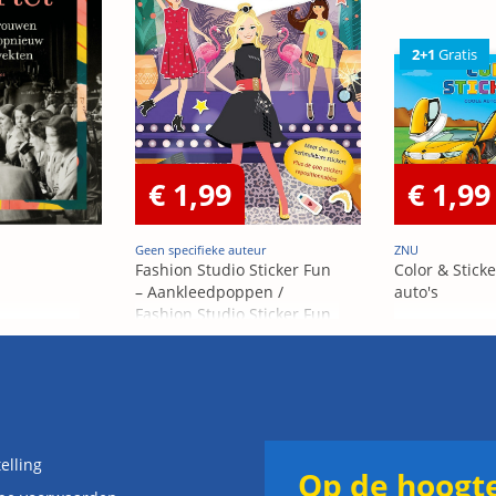
2+1
Gratis
€ 1,99
€ 1,99
Geen specifieke auteur
ZNU
Fashion Studio Sticker Fun
Color & Sticke
– Aankleedpoppen /
auto's
Fashion Studio Sticker Fun
– Poupées Á habiller
elling
Op de hoogte