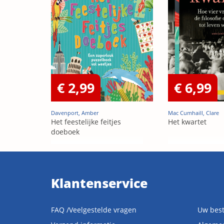
€ 2,99
€ 6,99
Davenport, Amber
Mac Cumhaill, Clare
Het feestelijke feitjes
Het kwartet
doeboek
Klantenservice
FAQ /Veelgestelde vragen
Uw best