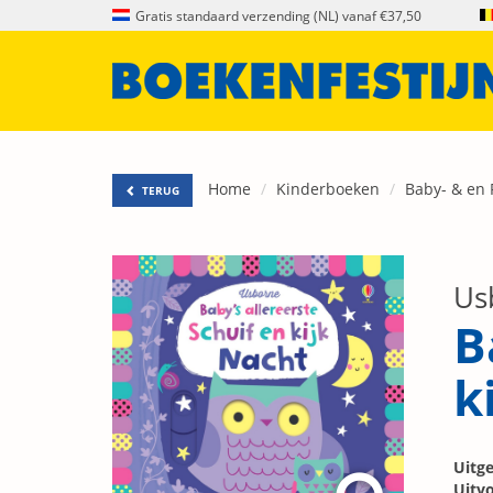
Gratis standaard verzending (NL) vanaf €37,50
Home
Kinderboeken
Baby- & en
TERUG
Us
B
k
Uitge
Uitvo