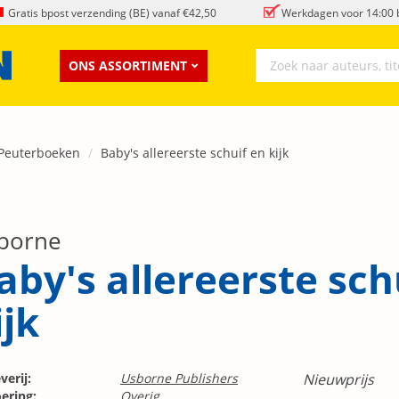
Gratis bpost verzending (BE) vanaf €42,50
Werkdagen voor 14:00 b
ONS ASSORTIMENT
 Peuterboeken
Baby's allereerste schuif en kijk
borne
aby's allereerste sch
ijk
verij:
Usborne Publishers
Nieuwprijs
ering:
Overig