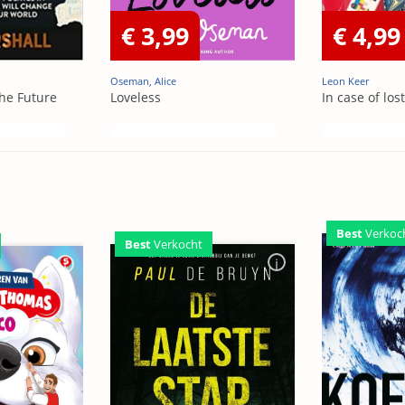
€ 3,99
€ 4,99
Oseman, Alice
Leon Keer
he Future
Loveless
In case of los
Best
Verkoc
Best
Verkocht