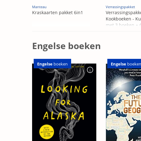
Manteau
Verrassingspakket
Kraskaarten pakket 6in1
Verrassingspakk
Kookboeken - Ku
met 3 boeken +
OP=OP
Engelse boeken
Engelse
boeken
Engelse
boeke