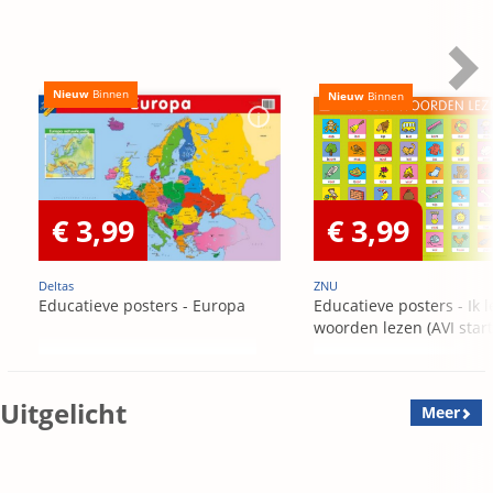
Nieuw
Binnen
Nieuw
Binnen
€ 3,99
€ 3,99
Deltas
ZNU
Educatieve posters - Europa
Educatieve posters - Ik l
woorden lezen (AVI start
Uitgelicht
Meer