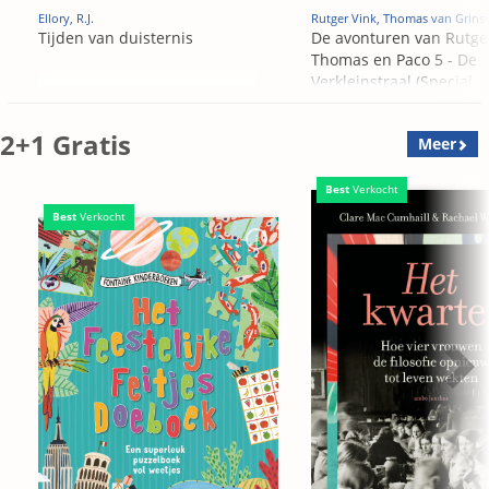
Ellory, R.J.
Rutger Vink, Thomas van Grins
Tijden van duisternis
De avonturen van Rutge
Thomas en Paco 5 - De
Verkleinstraal (Special
Edition)
2+1 Gratis
Meer
Best
Verkocht
Best
Verkocht