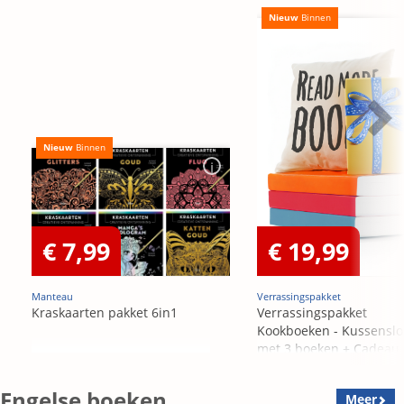
Nieuw
Binnen
Nieuw
Binnen
€ 7,99
€ 19,99
Manteau
Verrassingspakket
Kraskaarten pakket 6in1
Verrassingspakket
Kookboeken - Kussensl
met 3 boeken + Cadeau
OP=OP
Engelse boeken
Meer