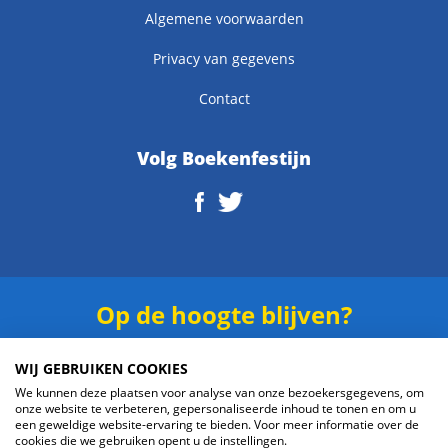
Algemene voorwaarden
Privacy van gegevens
Contact
Volg Boekenfestijn
Op de hoogte blijven?
Schrijf je in voor onze
nieuwsbrief
.
WIJ GEBRUIKEN COOKIES
We kunnen deze plaatsen voor analyse van onze bezoekersgegevens, om
onze website te verbeteren, gepersonaliseerde inhoud te tonen en om u
een geweldige website-ervaring te bieden. Voor meer informatie over de
cookies die we gebruiken opent u de instellingen.