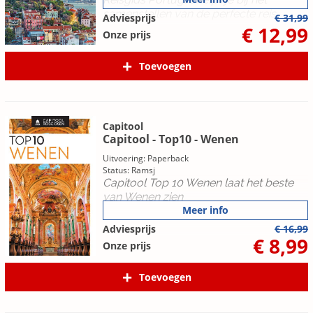
samenstellen van de perfecte reis.
Adviesprijs
€ 31,99
€ 12,99
Onze prijs
Toevoegen
Capitool
Capitool - Top10 - Wenen
Uitvoering: Paperback
Status: Ramsj
Capitool Top 10 Wenen laat het beste
van Wenen zien
Meer info
Adviesprijs
€ 16,99
€ 8,99
Onze prijs
Toevoegen