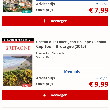
Adviesprijs
€ 22,95
€ 7,99
Onze prijs
Toevoegen
Gaëtan du / Follet, Jean-Philippe / Gendill
Capitool - Bretagne (2015)
Uitvoering: Gebonden
Status: Ramsj
Meer info
Adviesprijs
€ 29,99
€ 9,99
Onze prijs
Toevoegen