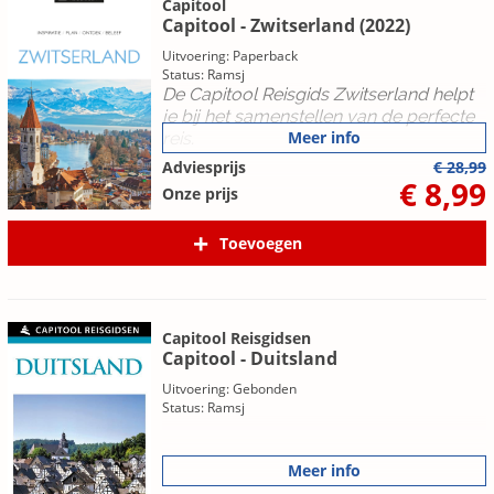
Capitool
Capitool - Zwitserland (2022)
Uitvoering: Paperback
Status: Ramsj
De Capitool Reisgids Zwitserland helpt
je bij het samenstellen van de perfecte
Meer info
reis.
Adviesprijs
€ 28,99
€ 8,99
Onze prijs
Toevoegen
Capitool Reisgidsen
Capitool - Duitsland
Uitvoering: Gebonden
Status: Ramsj
Meer info