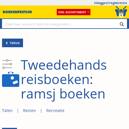
Inloggen/registreren
ONS ASSORTIMENT
0
TERUG
Tweedehands
reisboeken:
ramsj boeken
Talen
Reizen
Recreatie