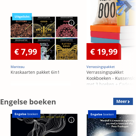
Uitgelicht
€ 7,99
€ 19,99
Manteau
Verrassingspakket
Kraskaarten pakket 6in1
Verrassingspakket
Kookboeken - Kussensl
met 3 boeken + Cadeau
OP=OP
Engelse boeken
Meer
Engelse
boeken
Engelse
boeken