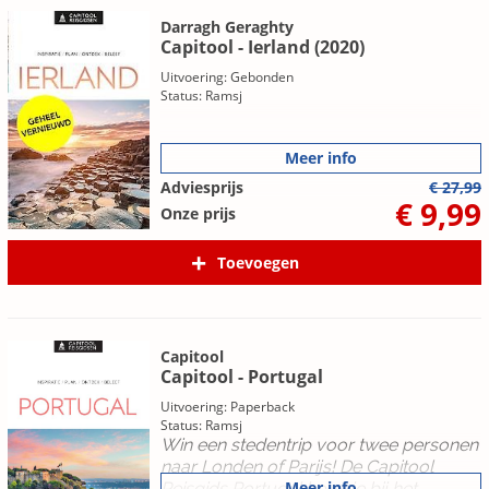
Darragh Geraghty
Capitool - Ierland (2020)
Uitvoering: Gebonden
Status: Ramsj
Meer info
Adviesprijs
€ 27,99
€ 9,99
Onze prijs
Toevoegen
Capitool
Capitool - Portugal
Uitvoering: Paperback
Status: Ramsj
Win een stedentrip voor twee personen
naar Londen of Parijs!
De Capitool
Meer info
Reisgids Portugal helpt je bij het