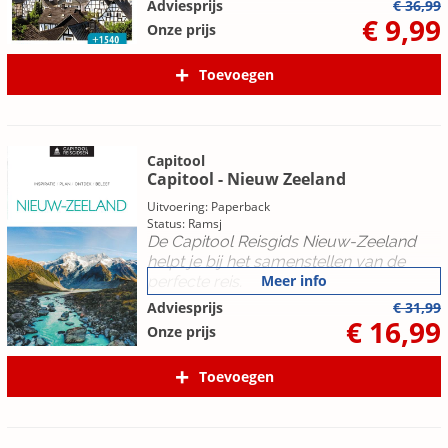
Adviesprijs
€ 36,99
€ 9,99
Onze prijs
Toevoegen
Capitool
Capitool - Nieuw Zeeland
Uitvoering: Paperback
Status: Ramsj
De Capitool Reisgids Nieuw-Zeeland
helpt je bij het samenstellen van de
Meer info
perfecte reis.
Adviesprijs
€ 31,99
€ 16,99
Onze prijs
Toevoegen