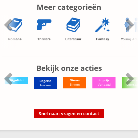
Meer categorieën
Romans
Thrillers
Literatuur
Fantasy
Young Adu
Bekijk onze acties
Uitgelicht
Nieuw
In prijs
Weer o
Engelse
Binnen
Verlaagd
voorra
boeken
Snel naar: vragen en contact