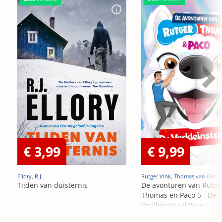
€ 3,99
€ 9,99
Ellory, R.J.
Rutger Vink, Thomas van Grins
Tijden van duisternis
De avonturen van Rutge
Thomas en Paco 5 - De
Verkleinstraal (Special
Edition)