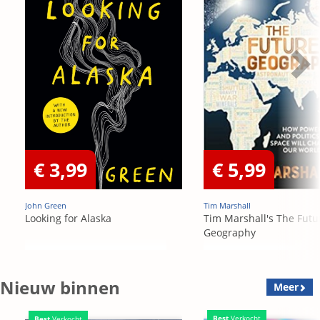
€ 3,99
€ 5,99
John Green
Tim Marshall
Looking for Alaska
Tim Marshall's The Futu
Geography
Nieuw binnen
Meer
Best
Verkocht
Best
Verkocht