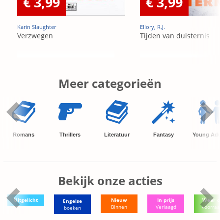
€ 3,99
€ 3,99
Karin Slaughter
Ellory, R.J.
Verzwegen
Tijden van duisternis
Meer categorieën
Romans
Thrillers
Literatuur
Fantasy
Young Adu
Bekijk onze acties
Uitgelicht
Nieuw
In prijs
Weer o
Engelse
Binnen
Verlaagd
voorra
boeken