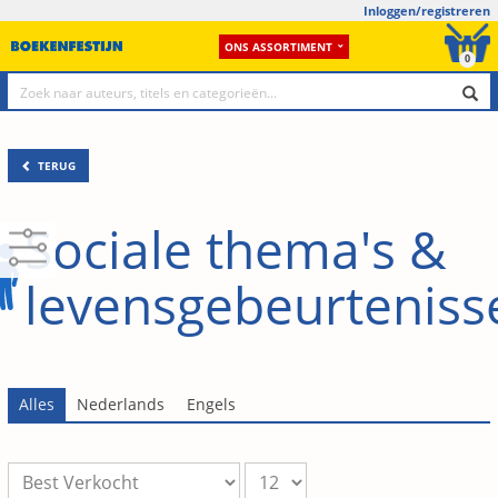
Inloggen/registreren
ONS ASSORTIMENT
0
TERUG
Sociale thema's &
levensgebeurteniss