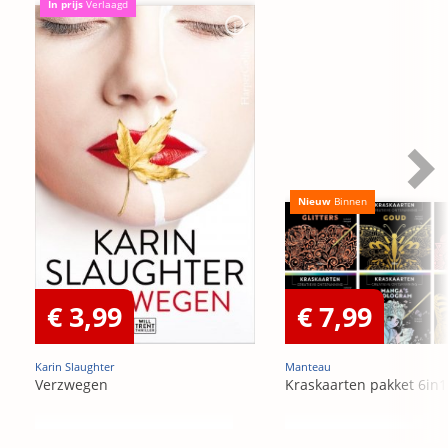
In prijs
Verlaagd
Nieuw
Binnen
€ 3,99
€ 7,99
Karin Slaughter
Manteau
Verzwegen
Kraskaarten pakket 6in1