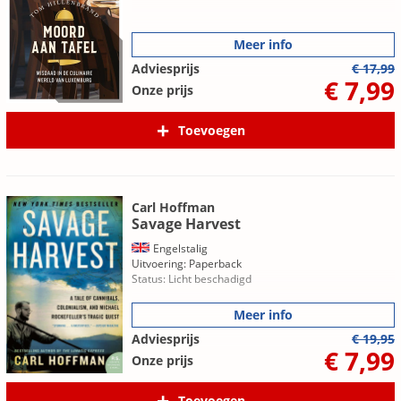
Meer info
Adviesprijs
€ 17,99
€ 7,99
Onze prijs
Toevoegen
Carl Hoffman
Savage Harvest
Engelstalig
Uitvoering: Paperback
Status: Licht beschadigd
Meer info
Adviesprijs
€ 19,95
€ 7,99
Onze prijs
Toevoegen