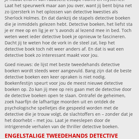
Laat het speurwerk maar aan jou over, want jij bent bijna net
zo ijzersterk in het oplossen van detective kwesties als
Sherlock Holmes. En dat dankzij de stapels detective boeken
die je inmiddels gelezen hebt. Detective boeken, het liefst sta
je er mee op en lig je er ’s avonds al lezend mee in bed. Toch
weten weet ieder detective boek je opnieuw te fascineren.
Dacht jij te weten hoe de vork in de steel zat, liep het
detective boek toch nét weer anders af. En dat is wat een
detective boek zo interessant maakt voor jou.
Goed nieuws: de lijst met beste tweedehands detective
boeken wordt steeds weer aangevuld. Bang zijn dat de beste
detective boeken een keer opraken is niet nodig.
Boekenfestijn speurt voor jou de meest nieuwe detective
boeken op. Zo kan jij mee op reis gaan met de detective door
de detective boeken open te slaan. Ontrafel de geheimen,
zoek haarfijn de lafhartige moorden uit en ontdek de
psychologische spelletjes die gespeeld worden met de
detective die je trouw volgt, de slachtoffers en – zonder dat je
het doorhebt – met jou. Laat je meeslepen door de
intrigerende verhalen van de thriller detective boeken.
ENGELSTALIGE TWEEDEHANDS DETECTIVE