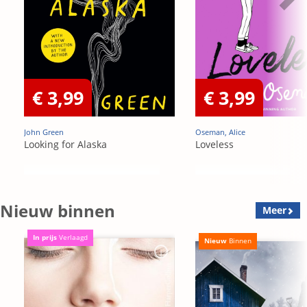
€ 3,99
€ 3,99
John Green
Oseman, Alice
Looking for Alaska
Loveless
Nieuw binnen
Meer
In prijs
Verlaagd
Nieuw
Binnen