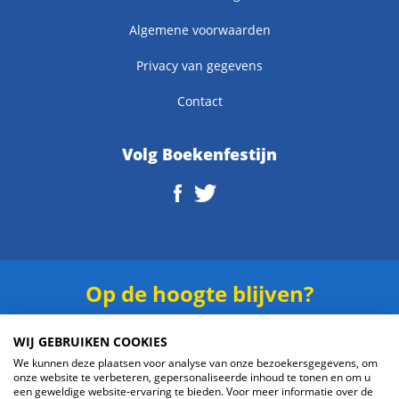
Algemene voorwaarden
Privacy van gegevens
Contact
Volg Boekenfestijn
Op de hoogte blijven?
Schrijf je in voor onze
nieuwsbrief
.
WIJ GEBRUIKEN COOKIES
We kunnen deze plaatsen voor analyse van onze bezoekersgegevens, om
onze website te verbeteren, gepersonaliseerde inhoud te tonen en om u
een geweldige website-ervaring te bieden. Voor meer informatie over de