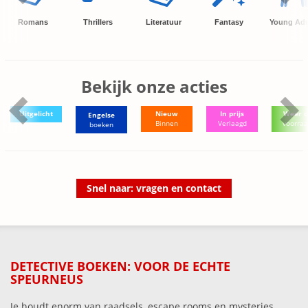
Romans
Thrillers
Literatuur
Fantasy
Young Adu
Bekijk onze acties
Uitgelicht
Nieuw
In prijs
Weer o
Engelse
Binnen
Verlaagd
voorra
boeken
Snel naar: vragen en contact
DETECTIVE BOEKEN: VOOR DE ECHTE
SPEURNEUS
Je houdt enorm van raadsels, escape rooms en mysteries.