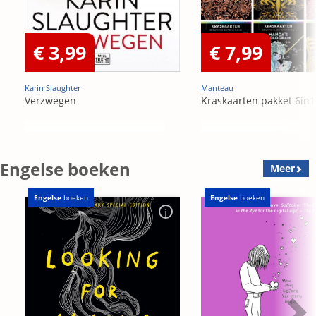
€ 3,99
€ 7,99
Karin Slaughter
Manteau
Verzwegen
Kraskaarten pakket 6in1
Engelse boeken
Meer
Engelse
boeken
Engelse
boeken