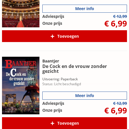
Meer info
Adviesprijs
€ 12,99
€ 6,99
Onze prijs
Toevoegen
Baantjer
De Cock en de vrouw zonder
gezicht
Uitvoering: Paperback
Status: Licht beschadigd
Meer info
Adviesprijs
€ 12,99
€ 6,99
Onze prijs
Toevoegen