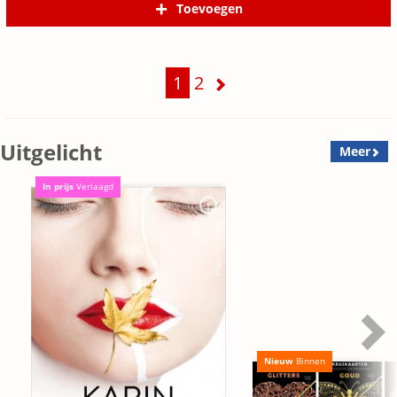
Toevoegen
1
2
Uitgelicht
Meer
In prijs
Verlaagd
Nieuw
Binnen