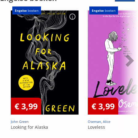
Engelse
boeken
Engelse
boeken
€ 3,99
€ 3,99
John Green
Oseman, Alice
Looking for Alaska
Loveless