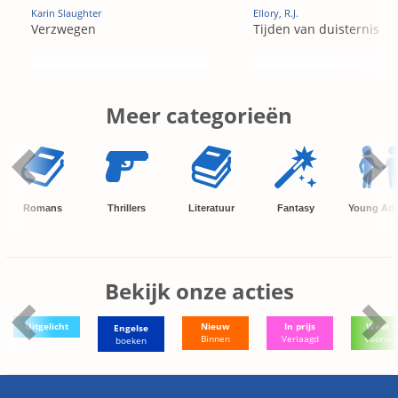
Karin Slaughter
Ellory, R.J.
Verzwegen
Tijden van duisternis
Meer categorieën
Romans
Thrillers
Literatuur
Fantasy
Young Adu
Bekijk onze acties
Uitgelicht
Nieuw
In prijs
Weer o
Engelse
Binnen
Verlaagd
voorra
boeken