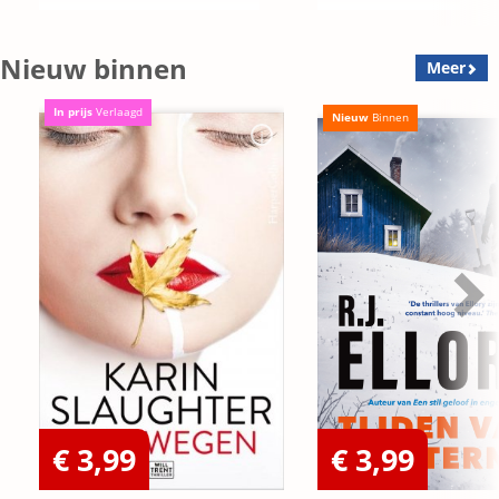
Nieuw binnen
Meer
In prijs
Verlaagd
Nieuw
Binnen
€ 3,99
€ 3,99