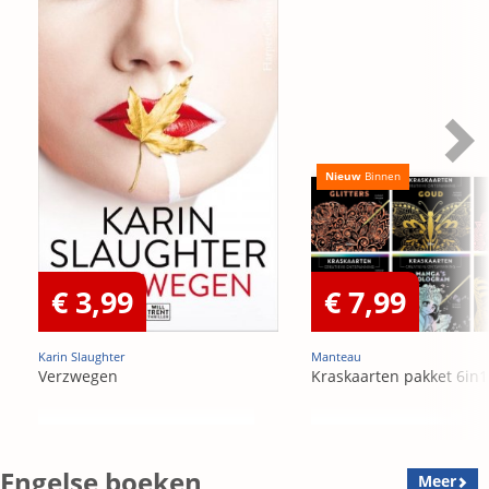
Nieuw
Binnen
€ 3,99
€ 7,99
Karin Slaughter
Manteau
Verzwegen
Kraskaarten pakket 6in1
Engelse boeken
Meer