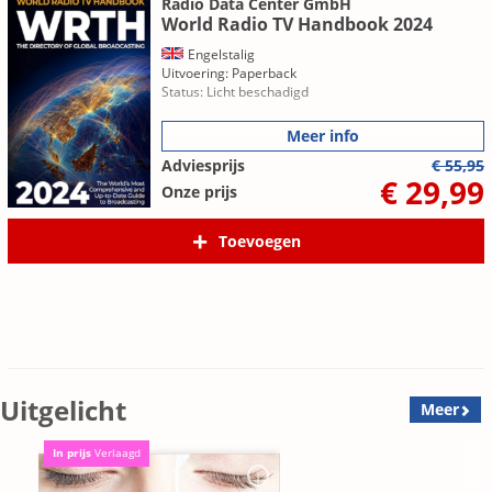
Radio Data Center GmbH
World Radio TV Handbook 2024
Engelstalig
Uitvoering: Paperback
Status: Licht beschadigd
Meer info
Adviesprijs
€ 55,95
€ 29,99
Onze prijs
Toevoegen
Uitgelicht
Meer
In prijs
Verlaagd