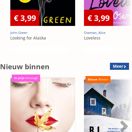
€ 3,99
€ 3,99
John Green
Oseman, Alice
Looking for Alaska
Loveless
Nieuw binnen
Meer
In prijs
Verlaagd
Nieuw
Binnen