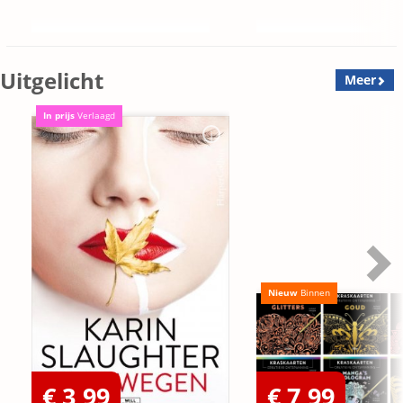
Uitgelicht
Meer
In prijs
Verlaagd
Nieuw
Binnen
€ 3,99
€ 7,99