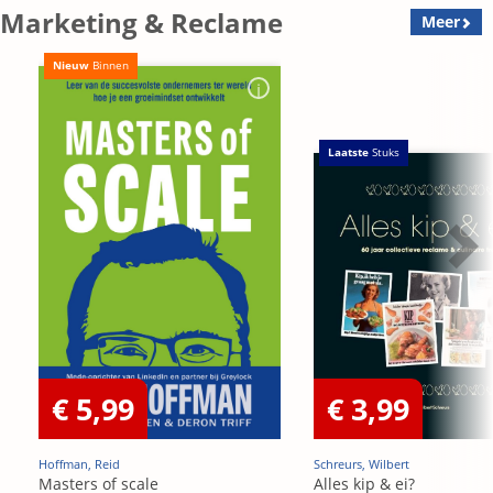
Marketing & Reclame
Meer
Nieuw
Binnen
Laatste
Stuks
€ 5,99
€ 3,99
Hoffman, Reid
Schreurs, Wilbert
Masters of scale
Alles kip & ei?