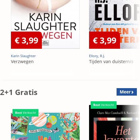
€ 3,99
€ 3,99
Karin Slaughter
Ellory, R.J.
Verzwegen
Tijden van duisternis
2+1 Gratis
Meer
Best
Verkocht
Best
Verkocht