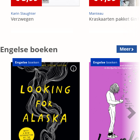
Karin Slaughter
Manteau
Verzwegen
Kraskaarten pakket 6in1
Engelse boeken
Meer
Engelse
boeken
Engelse
boeken