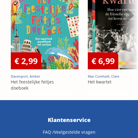
€ 2,99
€ 6,99
Davenport, Amber
Mac Cumhaill, Clare
Het feestelijke feitjes
Het kwartet
doeboek
Klantenservice
FAQ /Veelgestelde vragen