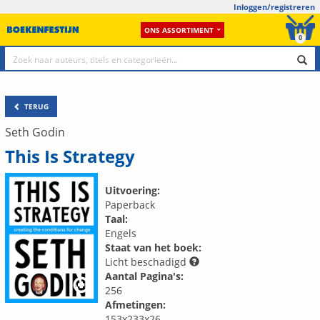
Inloggen/registreren
ONS ASSORTIMENT
0
TERUG
Seth Godin
This Is Strategy
Uitvoering:
Paperback
Taal:
Engels
Staat van het boek:
Licht beschadigd
Aantal Pagina's:
256
Afmetingen:
153x233x26