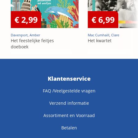
€ 2,99
€ 6,99
Davenport, Amber
Mac Cumhaill, Clare
Het feestelijke feitjes
Het kwartet
doeboek
Klantenservice
FAQ /Veelgestelde vragen
Verzend informatie
Assortiment en Voorraad
Betalen