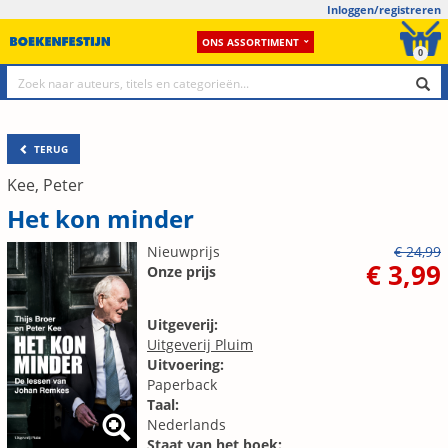
Inloggen/registreren
ONS ASSORTIMENT
0
TERUG
Kee, Peter
Het kon minder
Nieuwprijs
€ 24,99
€ 3,99
Onze prijs
Uitgeverij:
Uitgeverij Pluim
Uitvoering:
Paperback
Taal:
Nederlands
Staat van het boek: