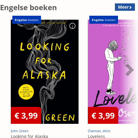
Engelse boeken
Meer
Engelse
boeken
Engelse
boeken
€ 3,99
€ 3,99
John Green
Oseman, Alice
Looking for Alaska
Loveless