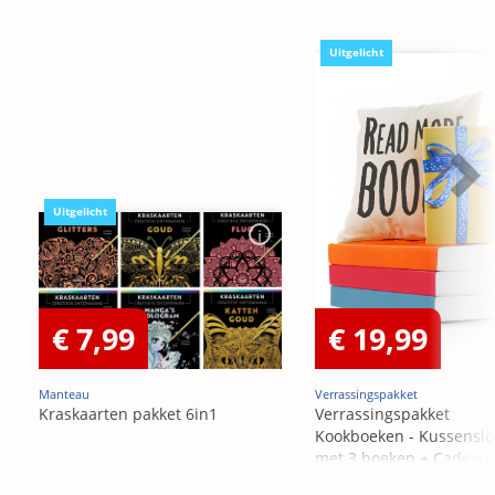
Uitgelicht
Uitgelicht
€ 7,99
€ 19,99
Manteau
Verrassingspakket
Kraskaarten pakket 6in1
Verrassingspakket
Kookboeken - Kussensl
met 3 boeken + Cadeau
OP=OP