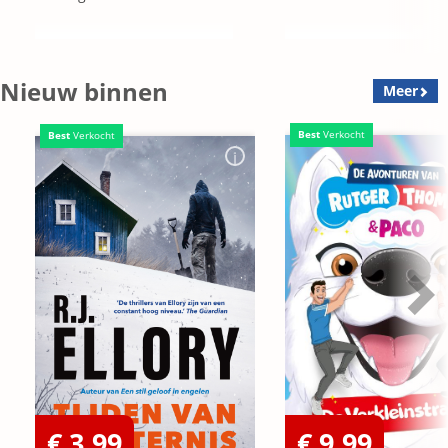
Nieuw binnen
Meer
Best
Verkocht
Best
Verkocht
€ 3,99
€ 9,99