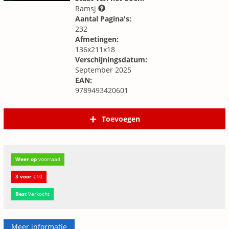
Ramsj
Aantal Pagina's:
232
Afmetingen:
136x211x18
Verschijningsdatum:
September 2025
EAN:
9789493420601
Toevoegen
Weer op
voorraad
3 voor
€10
Best
Verkocht
Meer informatie