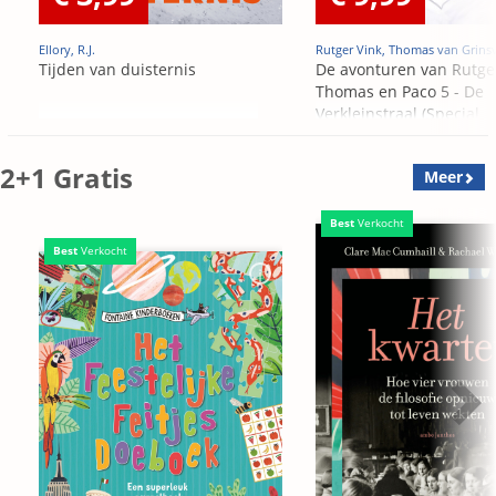
Ellory, R.J.
Rutger Vink, Thomas van Grins
Tijden van duisternis
De avonturen van Rutge
Thomas en Paco 5 - De
Verkleinstraal (Special
Edition)
2+1 Gratis
Meer
Best
Verkocht
Best
Verkocht