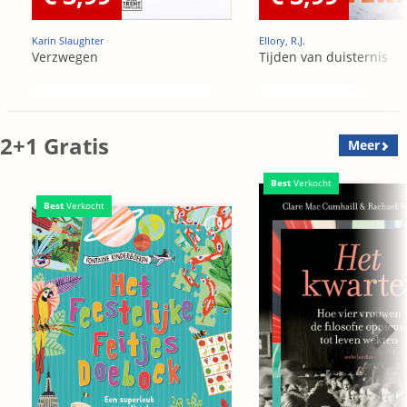
Karin Slaughter
Ellory, R.J.
Verzwegen
Tijden van duisternis
2+1 Gratis
Meer
Best
Verkocht
Best
Verkocht