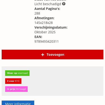
Licht beschadigd
Aantal Pagina's:
288
Afmetingen:
145x218x28
Verschijningsdatum:
Oktober 2025
EAN:
9789493420311
Toevoegen
Weer op
voorraad
3 voor
€10
In prijs
Verlaagd
Meer informatie