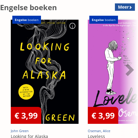
Engelse boeken
Meer
Engelse
boeken
Engelse
boeken
€ 3,99
€ 3,99
John Green
Oseman, Alice
Looking for Alaska
Loveless