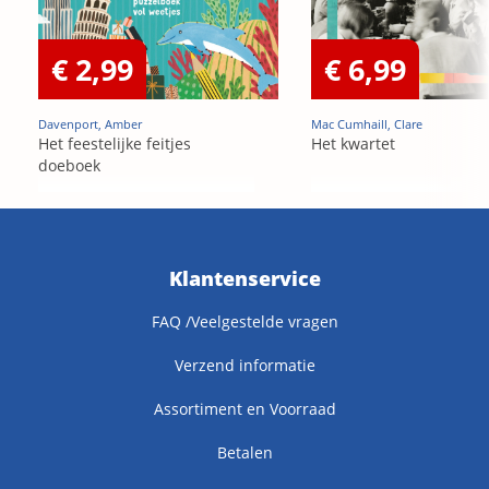
€ 2,99
€ 6,99
Davenport, Amber
Mac Cumhaill, Clare
Het feestelijke feitjes
Het kwartet
doeboek
Klantenservice
FAQ /Veelgestelde vragen
Verzend informatie
Assortiment en Voorraad
Betalen