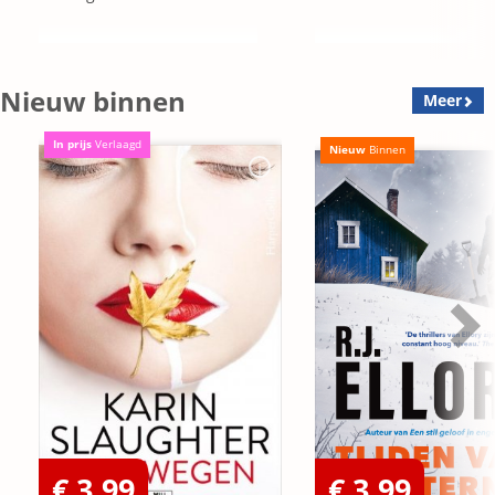
Nieuw binnen
Meer
In prijs
Verlaagd
Nieuw
Binnen
€ 3,99
€ 3,99