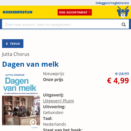
Inloggen/registreren
ONS ASSORTIMENT
0
TERUG
Jutta Chorus
Dagen van melk
Nieuwprijs
€ 24,99
€ 4,99
Onze prijs
Uitgeverij:
Uitgeverij Pluim
Uitvoering:
Gebonden
Taal:
Nederlands
Staat van het boek: