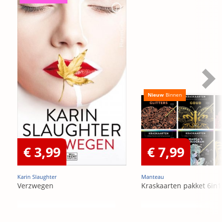
Nieuw
Binnen
€ 3,99
€ 7,99
Karin Slaughter
Manteau
Verzwegen
Kraskaarten pakket 6in1