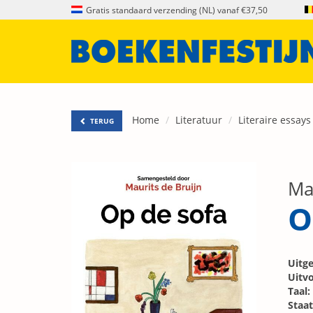
Gratis standaard verzending (NL) vanaf €37,50
Home
Literatuur
Literaire essays
TERUG
Ma
O
Uitge
Uitvo
Taal:
Staat