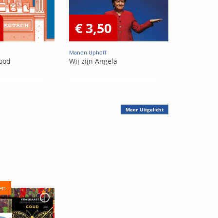
€ 3,50
Manon Uphoff
Good
Wij zijn Angela
Meer
Uitgelicht
en