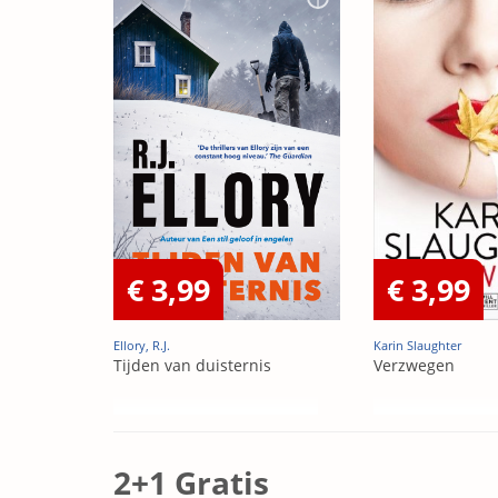
€ 3,99
€ 3,99
Ellory, R.J.
Karin Slaughter
Tijden van duisternis
Verzwegen
2+1 Gratis