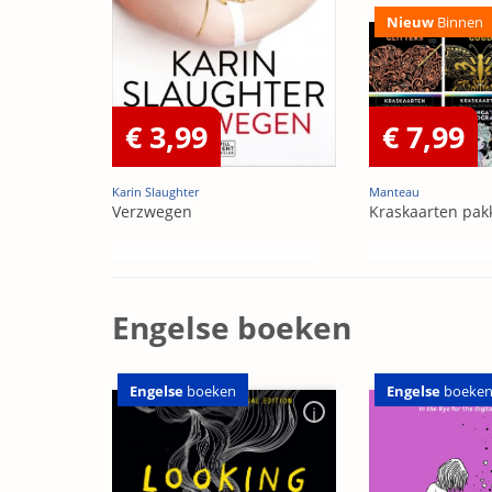
Nieuw
Binnen
€ 3,99
€ 7,99
Karin Slaughter
Manteau
Verzwegen
Kraskaarten pak
Engelse boeken
Engelse
boeken
Engelse
boeke