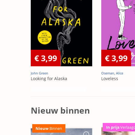
€ 3,99
€ 3,99
John Green
Oseman, Alice
Looking for Alaska
Loveless
Nieuw binnen
In prijs
Verlaag
Nieuw
Binnen