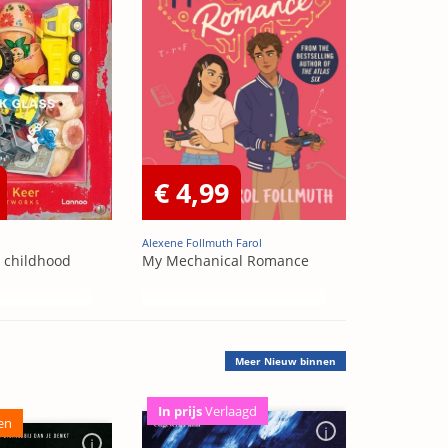
€ 4,99
Alexene Follmuth Farol
t childhood
My Mechanical Romance
Meer
Nieuw binnen
In prijs
Verlaagd
en