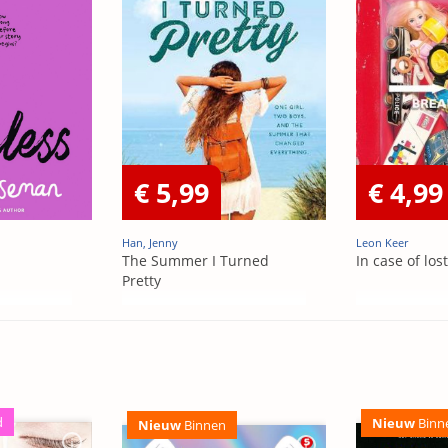
€ 5,99
€ 4,99
Han, Jenny
Leon Keer
The Summer I Turned
In case of los
Pretty
d
Nieuw
Binn
Nieuw
Binnen