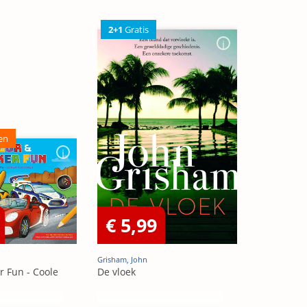
2+1
Gratis
en
€ 5,99
Grisham, John
r Fun - Coole
De vloek