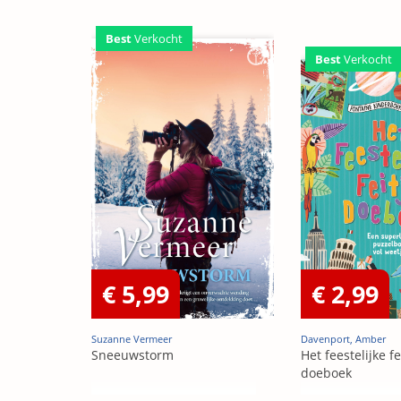
Best
Verkocht
Best
Verkocht
€ 5,99
€ 2,99
Suzanne Vermeer
Davenport, Amber
Sneeuwstorm
Het feestelijke fe
doeboek