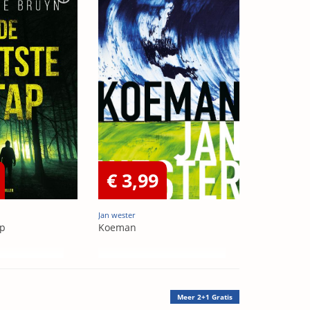
€ 3,99
Jan wester
ap
Koeman
Meer
2+1 Gratis