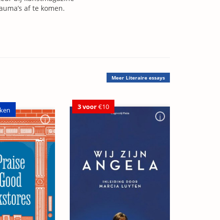
auma’s af te komen.
Meer
Literaire essays
3 voor
€10
ken