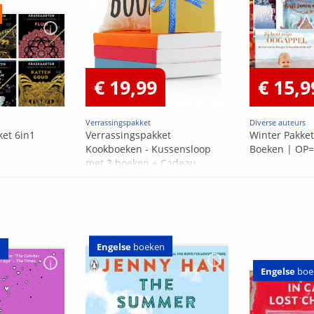
€ 19,99
€ 15,9
Verrassingspakket
Diverse auteurs
ket 6in1
Verrassingspakket
Winter Pakket
Kookboeken - Kussensloop
Boeken | OP
met 3 boeken + Cadeau
OP=OP
Engelse
boeken
n
Engelse
boe