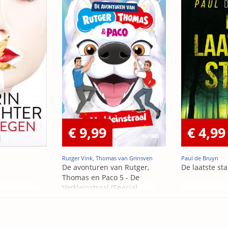
€ 9,99
€ 4,99
Rutger Vink, Thomas van Grinsven
Paul de Bruyn
De avonturen van Rutger,
De laatste st
Thomas en Paco 5 - De
Verkleinstraal (Special
Edition)