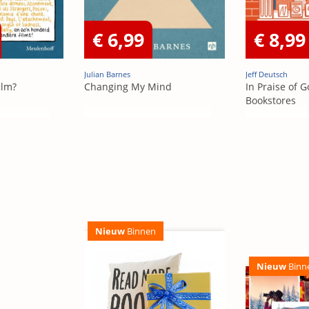
€ 6,99
€ 8,99
Julian Barnes
Jeff Deutsch
ilm?
Changing My Mind
In Praise of 
Bookstores
Nieuw
Binnen
Nieuw
Binn