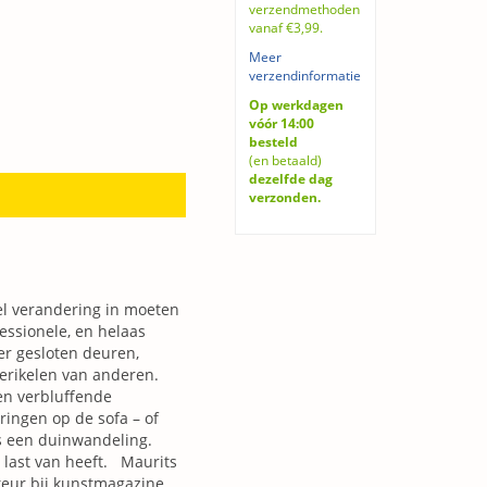
verzendmethoden
vanaf €3,99.
Meer
verzendinformatie
Op werkdagen
vóór 14:00
besteld
(en betaald)
dezelfde dag
verzonden.
nel verandering in moeten
essionele, en helaas
r gesloten deuren,
perikelen van anderen.
en verbluffende
ingen op de sofa – of
ens een duinwandeling.
s last van heeft. Maurits
cteur bij kunstmagazine