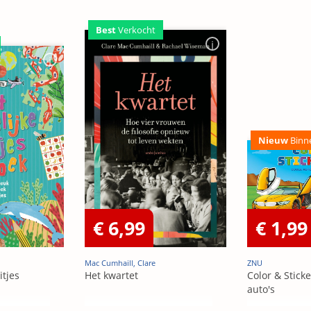
Best
Verkocht
Nieuw
Binn
€ 6,99
€ 1,99
Mac Cumhaill, Clare
ZNU
itjes
Het kwartet
Color & Sticke
auto's