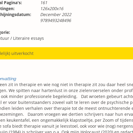
l Pagina's:
161
tingen:
126x200x16
chijningsdatum:
December 2022
9789493248496
orie:
atuur
/
Literaire essays
delijk) uitverkocht
nvatting
een zit in therapie en wie nog niet in therapie zit zou daar heel s
en. We spitten naar hartenlust in onze zielenroerselen onder prof
ook minder professionele begeleiding. Dat wroeten gebeurt achte
jl er voor buitenstaanders zoveel valt te leren over de psychische 
dien leiden verhalen over therapie tot de meest ontnuchterende 
ezemingen. Daarom vroegen we dertien schrijvers naar hun ervar
en keukentafel, een ongemakkelijk klapstoeltje, per Zoom of tijd
 sofa biedt therapie vanuit je leesstoel, ook voor wie (nog) nergen
uijn (1984) is schrijver van o.a. Ook mijn Holocaust (2020) en reda