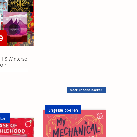
9
 | 5 Winterse
=OP
Meer
Engelse boeken
Engelse
boeken
ken