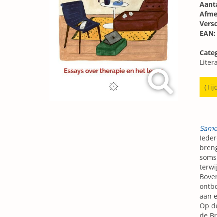
Aanta
Afme
Vers
EAN:
Categ
Liter
(Tij
Same
Ieder
breng
soms 
terwi
Boven
ontbo
aan e
Op de
de Br