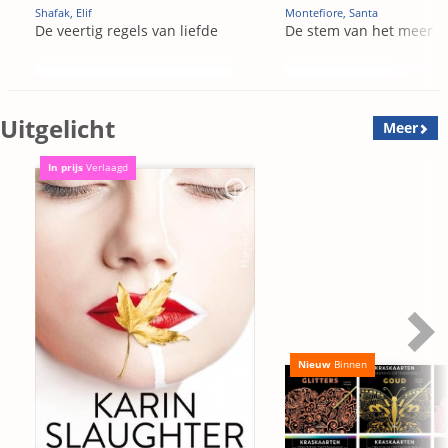
Shafak, Elif
Montefiore, Santa
De veertig regels van liefde
De stem van het meer
Uitgelicht
Meer
In prijs
Verlaagd
Nieuw
Binnen