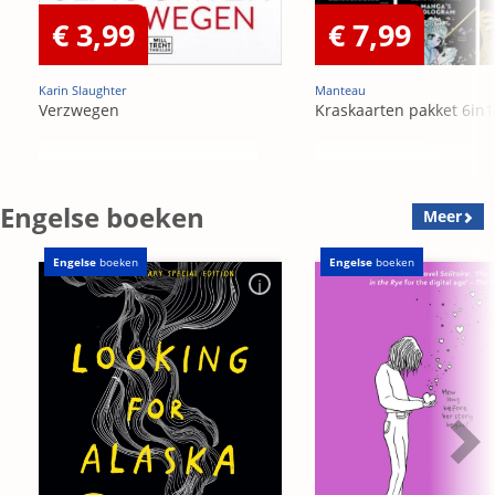
€ 3,99
€ 7,99
Karin Slaughter
Manteau
Verzwegen
Kraskaarten pakket 6in1
Engelse boeken
Meer
Engelse
boeken
Engelse
boeken