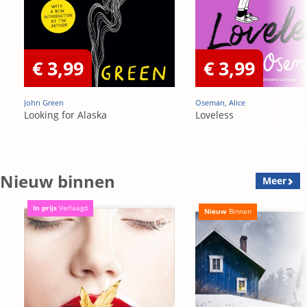
€ 3,99
€ 3,99
John Green
Oseman, Alice
Looking for Alaska
Loveless
Nieuw binnen
Meer
In prijs
Verlaagd
Nieuw
Binnen