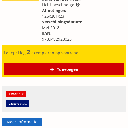
Licht beschadigd
Afmetingen:
126x201x23
Verschijningsdatum:
Mei 2018
EAN:
9789492928023
2
Let op: Nog
exemplaren op voorraad
Toevoegen
3 voor
€10
Laatste
Stuks
Meer informatie