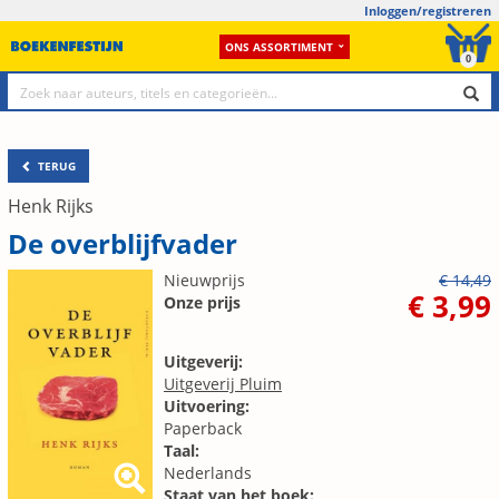
Inloggen/registreren
ONS ASSORTIMENT
0
TERUG
Henk Rijks
De overblijfvader
Nieuwprijs
€ 14,49
€ 3,99
Onze prijs
Uitgeverij:
Uitgeverij Pluim
Uitvoering:
Paperback
Taal:
Nederlands
Staat van het boek: