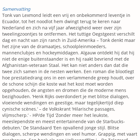
Samenvatting
Tonk van Lexmond leidt een vrij en onbekommerd leventje in
Ecuador, tot het noodlot hem dwingt terug te keren naar
Nederland en zich na vijf jaar afwezigheid weer over zijn
tweelingzoontjes te ontfermen. Het tuttige Oegstgeest verschilt
dag en nacht van zijn ranch in Zuid-Amerika – Tonk denkt maar
het zijne van de dramaatjes, schoolpleinmoeders,
mannenclubjes en hockeymiddagen. Algauw ontdekt hij dat hij
niet de enige buitenstaander is en hij raakt bevriend met de
Afghanistan-veteraan Staal. Het kan niet anders dan dat die
twee zich samen in de nesten werken. Een roman die blootlegt
hoe prestatiedrang ons in een verlammende greep houdt, over
de schone schijn die koste wat het kost moet worden
opgehouden, de angsten en dromen die de moderne mens
bezighouden. ‘Henk Rijks overdondert je met blitse dialogen,
vloeiende wendingen en geestige, maar tegelijkertijd diep
cynische scènes.’ – de Volkskrant ‘Hilarische passages,
vlijmscherp.’ - HP/de Tijd ‘Zonder meer het leukste,
meeslependste en meest entertainende van de Starbucks-
debuten.’ De Standaard ‘Een opvallend jonge stijl. Blitse
dialogen, scherpe wendingen en veel humor. Grappig, met vaart