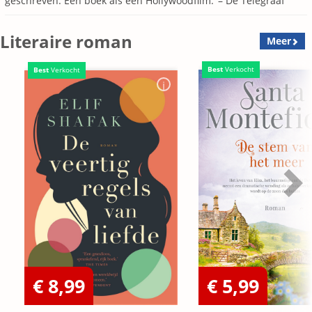
geschreven. Een boek als een Hollywoodfilm.’ – De Telegraaf
Literaire roman
Meer
Best
Verkocht
Best
Verkocht
€ 8,99
€ 5,99