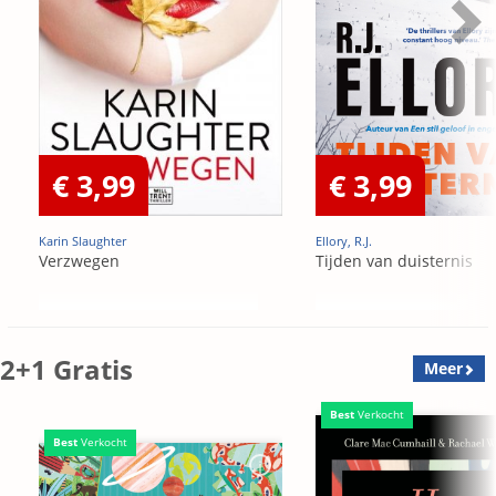
€ 3,99
€ 3,99
Karin Slaughter
Ellory, R.J.
Verzwegen
Tijden van duisternis
2+1 Gratis
Meer
Best
Verkocht
Best
Verkocht