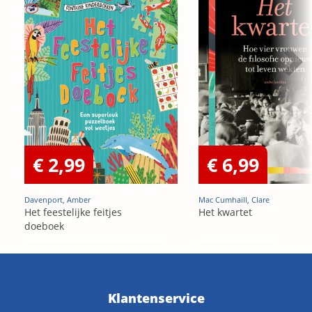
€ 2,99
€ 6,99
Davenport, Amber
Mac Cumhaill, Clare
Het feestelijke feitjes
Het kwartet
doeboek
Klantenservice