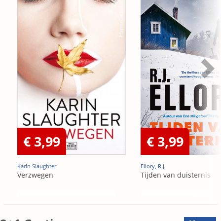
€ 3,99
€ 3,99
Karin Slaughter
Ellory, R.J.
Verzwegen
Tijden van duisternis