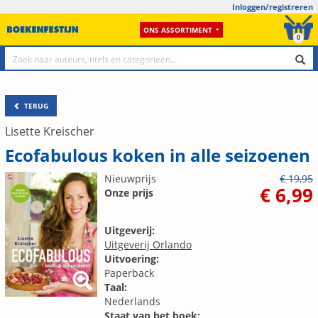
Inloggen/registreren
ONS ASSORTIMENT
0
TERUG
Lisette Kreischer
Ecofabulous koken in alle seizoenen
Nieuwprijs
€ 19,95
€ 6,99
Onze prijs
Uitgeverij:
Uitgeverij Orlando
Uitvoering:
Paperback
Taal:
Nederlands
Staat van het boek: