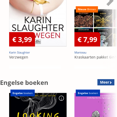
Nieuw
Binnen
€ 3,99
€ 7,99
Karin Slaughter
Manteau
Verzwegen
Kraskaarten pakket 6in1
Engelse boeken
Meer
Engelse
boeken
Engelse
boeken