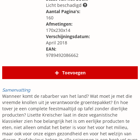
Licht beschadigd
Aantal Pagina's:
160
Afmetingen:
170x230x14
Verschijningsdatum:
April 2018
EAN:
9789492086662
Toevoegen
Samenvatting
Wanneer komt de rabarber van het land? Wat moet je met die
vreemde knollen uit je verantwoorde groentepakket? En hoe
tover je een complete feestmaaltijd op tafel zonder dierlijke
producten? Lisette Kreischer laat in deze veganistische
klassieker zien hoe belangrijk het is om eerlijke producten te
eten, niet alleen omdat het beter is voor het voor het milieu,
maar ook voor onze eigen gezondheid en voor het welzijn van
dieren. Ecofabulous koken in alle seizoenen is een boek vol pure