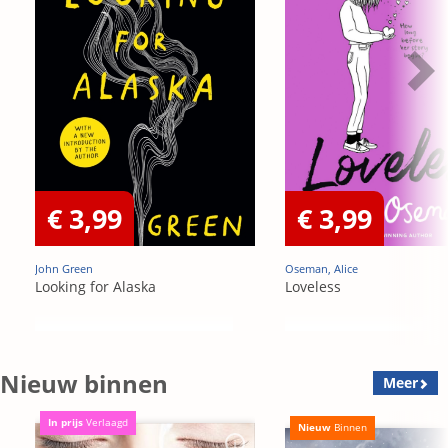
€ 3,99
€ 3,99
John Green
Oseman, Alice
Looking for Alaska
Loveless
Nieuw binnen
Meer
In prijs
Verlaagd
Nieuw
Binnen