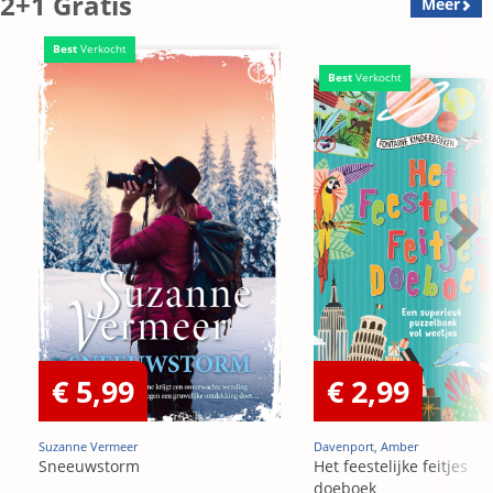
2+1 Gratis
Meer
Best
Verkocht
Best
Verkocht
€ 5,99
€ 2,99
Suzanne Vermeer
Davenport, Amber
Sneeuwstorm
Het feestelijke feitjes
doeboek