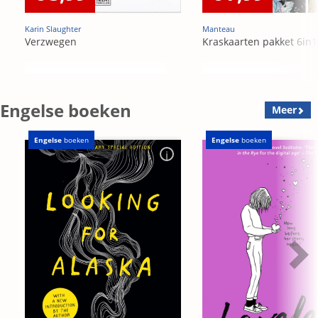
Karin Slaughter
Manteau
Verzwegen
Kraskaarten pakket 6in1
Engelse boeken
Meer
Engelse
boeken
Engelse
boeken