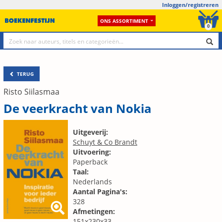
Inloggen/registreren
ONS ASSORTIMENT
0
TERUG
Risto Siilasmaa
De veerkracht van Nokia
Uitgeverij:
Schuyt & Co Brandt
Uitvoering:
Paperback
Taal:
Nederlands
Aantal Pagina's:
328
Afmetingen:
151x230x33