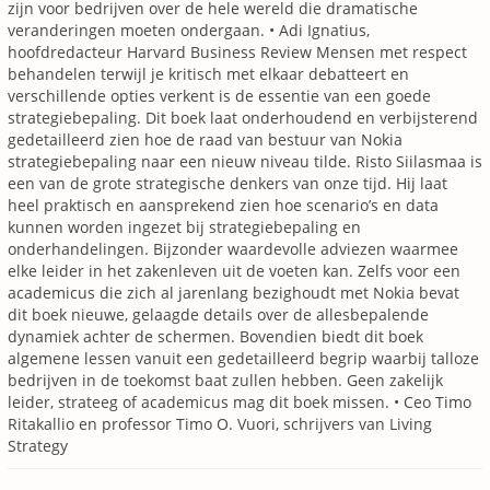
zijn voor bedrijven over de hele wereld die dramatische
veranderingen moeten ondergaan. • Adi Ignatius,
hoofdredacteur Harvard Business Review Mensen met respect
behandelen terwijl je kritisch met elkaar debatteert en
verschillende opties verkent is de essentie van een goede
strategiebepaling. Dit boek laat onderhoudend en verbijsterend
gedetailleerd zien hoe de raad van bestuur van Nokia
strategiebepaling naar een nieuw niveau tilde. Risto Siilasmaa is
een van de grote strategische denkers van onze tijd. Hij laat
heel praktisch en aansprekend zien hoe scenario’s en data
kunnen worden ingezet bij strategiebepaling en
onderhandelingen. Bijzonder waardevolle adviezen waarmee
elke leider in het zakenleven uit de voeten kan. Zelfs voor een
academicus die zich al jarenlang bezighoudt met Nokia bevat
dit boek nieuwe, gelaagde details over de allesbepalende
dynamiek achter de schermen. Bovendien biedt dit boek
algemene lessen vanuit een gedetailleerd begrip waarbij talloze
bedrijven in de toekomst baat zullen hebben. Geen zakelijk
leider, strateeg of academicus mag dit boek missen. • Ceo Timo
Ritakallio en professor Timo O. Vuori, schrijvers van Living
Strategy