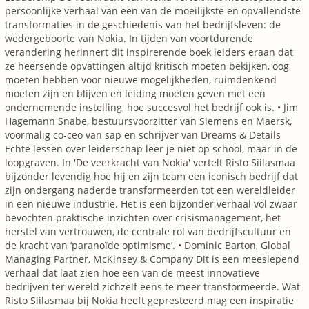
persoonlijke verhaal van een van de moeilijkste en opvallendste
transformaties in de geschiedenis van het bedrijfsleven: de
wedergeboorte van Nokia. In tijden van voortdurende
verandering herinnert dit inspirerende boek leiders eraan dat
ze heersende opvattingen altijd kritisch moeten bekijken, oog
moeten hebben voor nieuwe mogelijkheden, ruimdenkend
moeten zijn en blijven en leiding moeten geven met een
ondernemende instelling, hoe succesvol het bedrijf ook is. • Jim
Hagemann Snabe, bestuursvoorzitter van Siemens en Maersk,
voormalig co-ceo van sap en schrijver van Dreams & Details
Echte lessen over leiderschap leer je niet op school, maar in de
loopgraven. In 'De veerkracht van Nokia' vertelt Risto Siilasmaa
bijzonder levendig hoe hij en zijn team een iconisch bedrijf dat
zijn ondergang naderde transformeerden tot een wereldleider
in een nieuwe industrie. Het is een bijzonder verhaal vol zwaar
bevochten praktische inzichten over crisismanagement, het
herstel van vertrouwen, de centrale rol van bedrijfscultuur en
de kracht van ‘paranoïde optimisme’. • Dominic Barton, Global
Managing Partner, McKinsey & Company Dit is een meeslepend
verhaal dat laat zien hoe een van de meest innovatieve
bedrijven ter wereld zichzelf eens te meer transformeerde. Wat
Risto Siilasmaa bij Nokia heeft gepresteerd mag een inspiratie