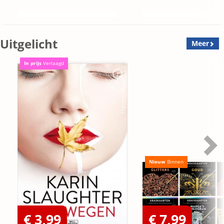
Uitgelicht
Meer
In prijs
Verlaagd
Nieuw
Binnen
€ 3,99
€ 7,99