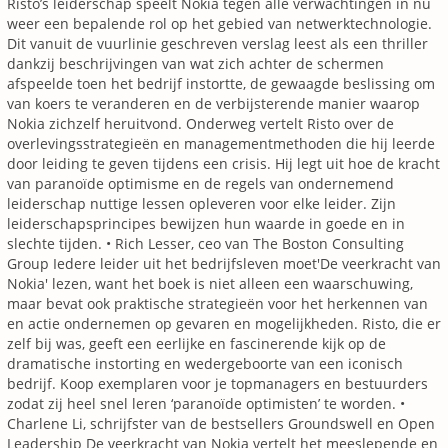
Risto’s leiderschap speelt Nokia tegen alle verwachtingen in nu
weer een bepalende rol op het gebied van netwerktechnologie.
Dit vanuit de vuurlinie geschreven verslag leest als een thriller
dankzij beschrijvingen van wat zich achter de schermen
afspeelde toen het bedrijf instortte, de gewaagde beslissing om
van koers te veranderen en de verbijsterende manier waarop
Nokia zichzelf heruitvond. Onderweg vertelt Risto over de
overlevingsstrategieën en managementmethoden die hij leerde
door leiding te geven tijdens een crisis. Hij legt uit hoe de kracht
van paranoïde optimisme en de regels van ondernemend
leiderschap nuttige lessen opleveren voor elke leider. Zijn
leiderschapsprincipes bewijzen hun waarde in goede en in
slechte tijden. • Rich Lesser, ceo van The Boston Consulting
Group Iedere leider uit het bedrijfsleven moet'De veerkracht van
Nokia' lezen, want het boek is niet alleen een waarschuwing,
maar bevat ook praktische strategieën voor het herkennen van
en actie ondernemen op gevaren en mogelijkheden. Risto, die er
zelf bij was, geeft een eerlijke en fascinerende kijk op de
dramatische instorting en wedergeboorte van een iconisch
bedrijf. Koop exemplaren voor je topmanagers en bestuurders
zodat zij heel snel leren ‘paranoïde optimisten’ te worden. •
Charlene Li, schrijfster van de bestsellers Groundswell en Open
Leadership De veerkracht van Nokia vertelt het meeslepende en