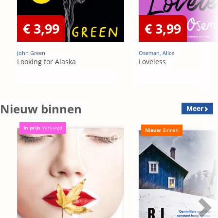
€ 3,99
€ 3,99
John Green
Oseman, Alice
Looking for Alaska
Loveless
Nieuw binnen
Meer
In prijs
Verlaagd
Nieuw
Binnen