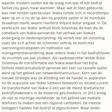
waarde. Insiders zeiden dat de vraag niet was óf het bedrijf
failliet zou gaan, maar wanneer. Maar wat er toen gebeurde,
was niet minder spectaculair: Nokia richtte zich in recordtempo
weer op en is nu de op één na grootste speler in de mondiale
draadloze markt, waarin honderd miljard dollar omgaat. In 'De
veerkracht van Nokia' onthult Risto Siilasmaa, de man die de
comeback van Nokia aanvoerde, het verhaal van Nokia’s
ondergang en wederopstanding. Hij vertelt over de instorting
zoals die zich achter de schermen voltrok, en komt met
overlevingsstrategieën en methoden van
managementverandering waar iedere leider in het bedrijfsleven
de vruchten van kan plukken. Als raadsvoorzitter leidde Risto
Siilasmaa de transformatie van Nokia waardoor het bijna
failliete elektronicabedrijf opnieuw een zeer succesvolle speler
werd op het gebied van netwerkinfrastructuur. Kern van de
nieuwe strategie was de afstoting van de handel in apparaten
en de acquisitie van Nokia Siemens Networks en Alcatel-Lucent.
De transformatie van Nokia is een van de meest dramatische
bedrijfsmakeovers in de moderne geschiedenis. In 2012 kreeg
de ooit zo machtige marktleider op het gebied van mobiele
telefoons te maken met een nijpend cashtekort. De meeste
beleggers hadden het bedrijf al afgeschreven. Maar onder