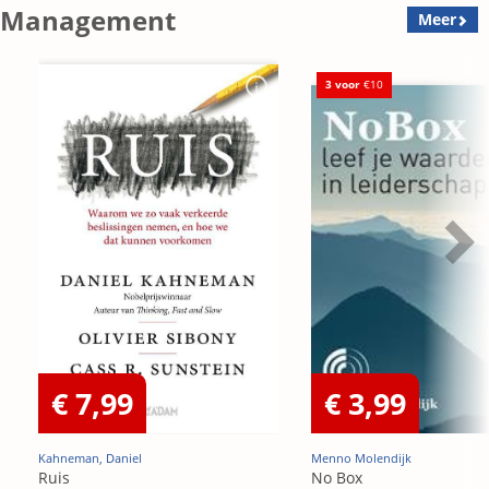
Management
Meer
3 voor
€10
€ 7,99
€ 3,99
Kahneman, Daniel
Menno Molendijk
Ruis
No Box