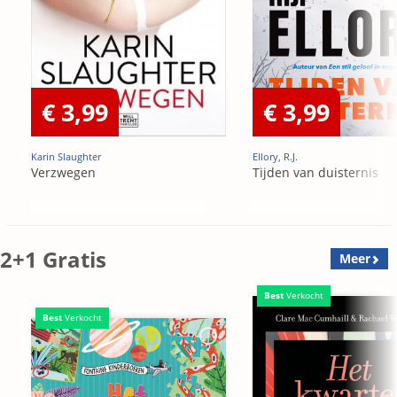
€ 3,99
€ 3,99
Karin Slaughter
Ellory, R.J.
Verzwegen
Tijden van duisternis
2+1 Gratis
Meer
Best
Verkocht
Best
Verkocht