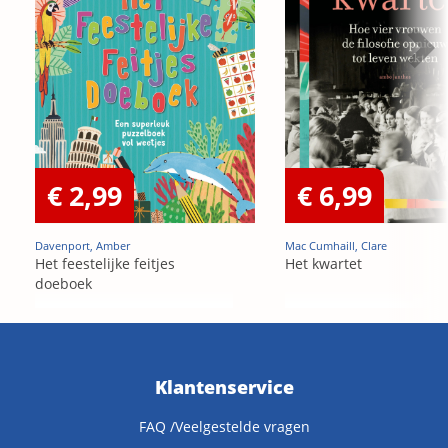
€ 2,99
€ 6,99
Davenport, Amber
Mac Cumhaill, Clare
Het feestelijke feitjes
Het kwartet
doeboek
Klantenservice
FAQ /Veelgestelde vragen