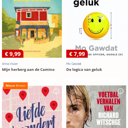
€ 9,99
€ 7,99
Anna Visser
Mo Gawdat
Mijn herberg aan de Camino
De logica van geluk
Nieuw
Binnen