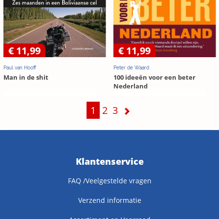
€ 11,99
€ 11,99
Paul van Hooff
Peter de Waard
Man in de shit
100 ideeën voor een beter
Nederland
1
2
3
Klantenservice
FAQ /Veelgestelde vragen
Verzend informatie