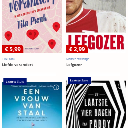
€ 5,99
€ 2,99
Tila Pronk
Richard Witschge
Liefde verandert
Lefgozer
Laatste
Stuks
Laatste
Stuks