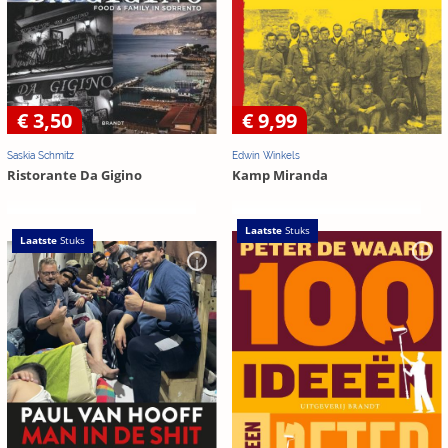
€ 3,50
€ 9,99
Saskia Schmitz
Edwin Winkels
Ristorante Da Gigino
Kamp Miranda
Laatste
Stuks
Laatste
Stuks