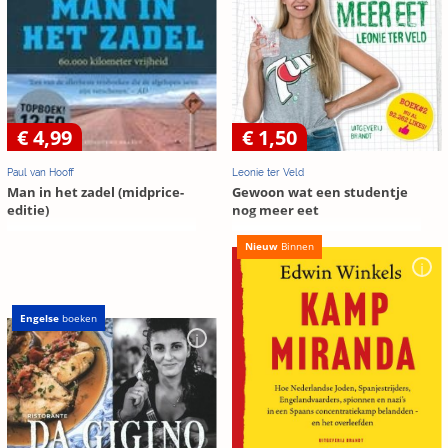
€ 4,99
€ 1,50
Paul van Hooff
Leonie ter Veld
Man in het zadel (midprice-
Gewoon wat een studentje
editie)
nog meer eet
Nieuw
Binnen
Engelse
boeken