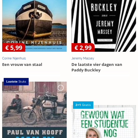
€ 5,99
€ 2,99
Corine Nijenhuis
Jeremy Massey
Een vrouw van staal
De laatste vier dagen van
Paddy Buckley
Laatste
Stuks
2+1
Gratis