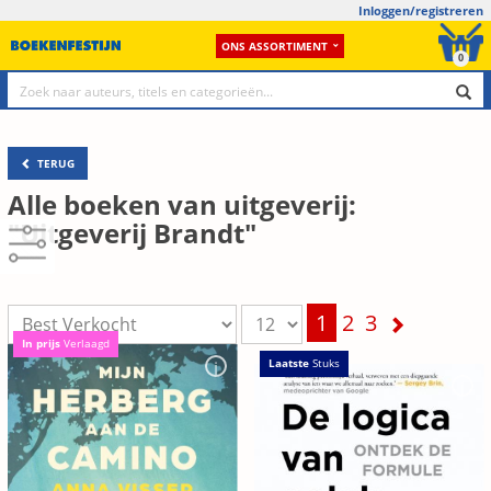
Inloggen/registreren
ONS ASSORTIMENT
0
TERUG
Alle boeken van uitgeverij:
"Uitgeverij Brandt"
1
2
3
In prijs
Verlaagd
Laatste
Stuks