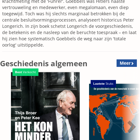
krachtmeting met de 'Führer'. Goebbels was Hitlers naaste
vertrouweling en medewerker, even megalomaan, even diep
toegewijd. Toch was hij slechts marginaal betrokken bij de
centrale besluitvormingsprocessen, analyseert historicus Peter
Longerich. In zijn boek schetst Longerich de voorgeschiedenis,
de betekenis en de nasleep van de beruchte toespraak – en laat
hij zien hoe systematisch Goebbels de weg naar zijn 'totale
oorlog' uitstippelde.
Geschiedenis algemeen
Meer
Best
Verkocht
Laatste
Stuks