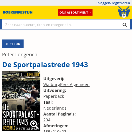
Inloggen/registreren
ONS ASSORTIMENT
0
TERUG
Peter Longerich
De Sportpalastrede 1943
Uitgeverij:
WalburgPers Algemeen
Uitvoering:
Paperback
Taal:
Nederlands
Aantal Pagina's:
204
Afmetingen:
135x210x22