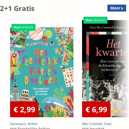
2+1 Gratis
Meer
Best
Verkocht
Best
Verkocht
€ 2,99
€ 6,99
Davenport, Amber
Mac Cumhaill, Clare
Het feestelijke feitjes
Het kwartet