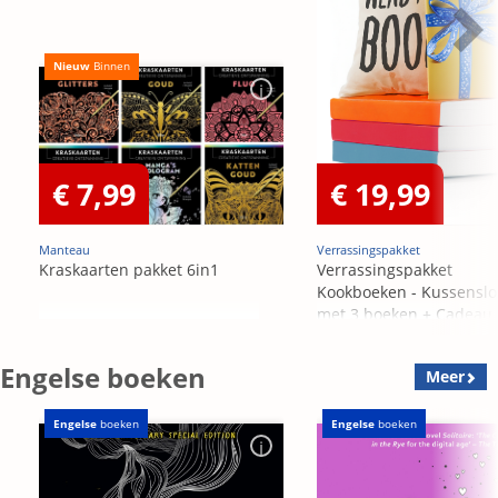
Nieuw
Binnen
€ 7,99
€ 19,99
Manteau
Verrassingspakket
Kraskaarten pakket 6in1
Verrassingspakket
Kookboeken - Kussensl
met 3 boeken + Cadeau
OP=OP
Engelse boeken
Meer
Engelse
boeken
Engelse
boeken