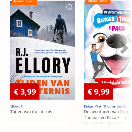
Nieuw
Binnen
Nieuw
Binnen
€ 3,99
€ 9,99
Ellory, R.J.
Rutger Vink, Thomas van Grins
Tijden van duisternis
De avonturen van Rutge
Thomas en Paco 5 - De
Verkleinstraal (Special
Edition)