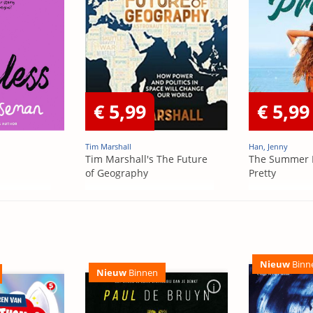
€ 5,99
€ 5,99
Tim Marshall
Han, Jenny
Tim Marshall's The Future
The Summer 
of Geography
Pretty
Nieuw
Binn
Nieuw
Binnen