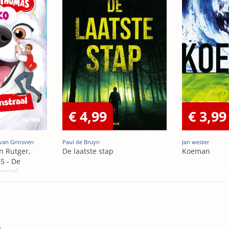
€ 4,99
€ 3,99
van Grinsven
Paul de Bruyn
Jan wester
n Rutger,
De laatste stap
Koeman
5 - De
pecial