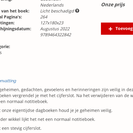
Onze prijs
Nederlands
 van het boek:
Licht beschadigd
l Pagina's:
264
tingen:
127x180x23
Toevoeg
chijningsdatum:
Augustus 2022
9789464322842
orie:
s
nvatting
 geheimen, gedachten, gevoelens en herinneringen zijn veilig in d
eken vergrendel je met het cijferslot. Na het verwijderen van de wi
en normaal notitieboek.
 onze eigentijdse dagboeken houd je je geheimen veilig.
der wikkel lijkt het net een normaal notitieboek.
 een stevig cijferslot.