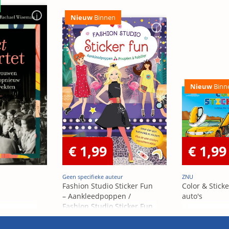
Nieuw
Binnen
Nieuw
Binn
€ 1,99
€ 1,99
Geen specifieke auteur
ZNU
Fashion Studio Sticker Fun
Color & Sticke
– Aankleedpoppen /
auto's
Fashion Studio Sticker Fun
– Poupées Á habiller