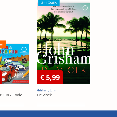
2+1
Gratis
en
€ 5,99
Grisham, John
r Fun - Coole
De vloek