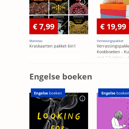
€ 7,99
€ 19,99
Manteau
Verrassingspakket
Kraskaarten pakket 6in1
Verrassingspakk
Kookboeken - Ku
met 3 boeken +
OP=OP
Engelse boeken
Engelse
boeken
Engelse
boeke