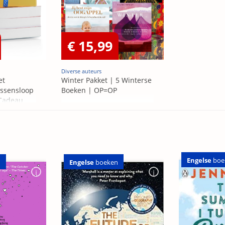
€ 15,99
Diverse auteurs
et
Winter Pakket | 5 Winterse
ssensloop
Boeken | OP=OP
 Cadeau
Engelse
boe
n
Engelse
boeken