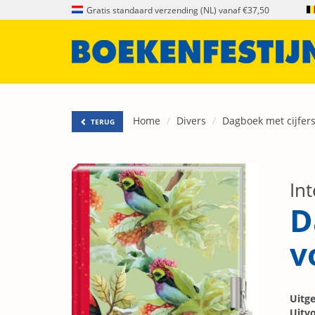
Gratis standaard verzending (NL) vanaf €37,50
Home
Divers
Dagboek met cijfers
TERUG
Int
D
v
Uitge
Uitvo