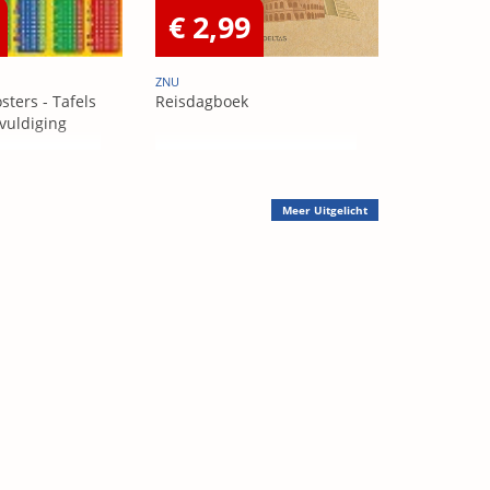
€ 2,99
ZNU
sters - Tafels
Reisdagboek
vuldiging
Meer
Uitgelicht