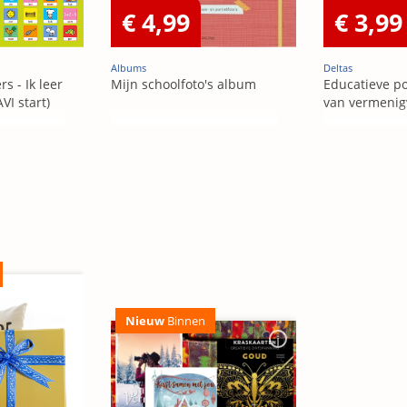
€ 4,99
€ 3,99
Albums
Deltas
s - Ik leer
Mijn schoolfoto's album
Educatieve po
VI start)
van vermenig
Nieuw
Binnen