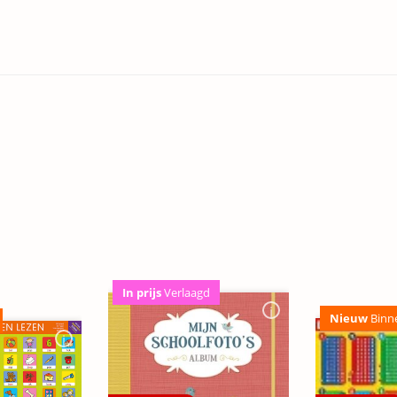
In prijs
Verlaagd
Nieuw
Binn