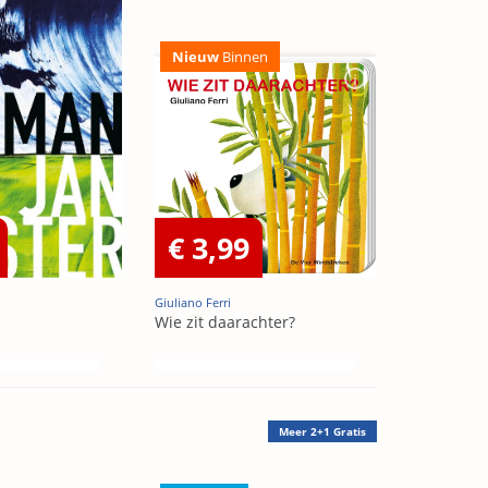
Nieuw
Binnen
€ 3,99
Giuliano Ferri
Wie zit daarachter?
Meer
2+1 Gratis