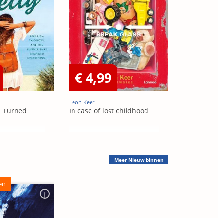
€ 4,99
Leon Keer
I Turned
In case of lost childhood
Meer
Nieuw binnen
en