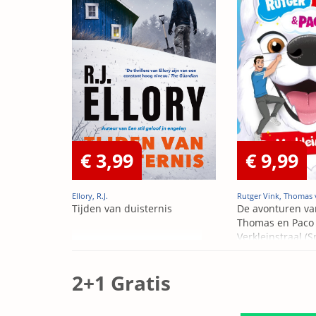
€ 3,99
€ 9,99
Ellory, R.J.
Rutger Vink, Thomas 
Tijden van duisternis
De avonturen va
Thomas en Paco 
Verkleinstraal (S
Edition)
2+1 Gratis