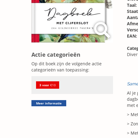
Taal:
Staat
Aanta
Afme
Vers
EAN:
Categ
Actie categorieën
Diver
Op dit boek zijn de volgende actie
categorieën van toepassing:
Same
3 voor
€10
Al je
dagbo
Meer informatie
met e
> Met
> Zon
> Met