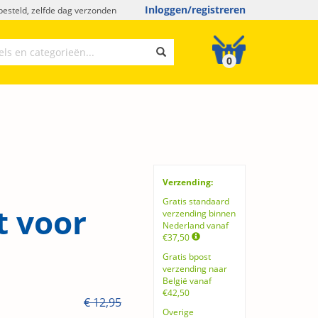
Inloggen/registreren
esteld, zelfde dag verzonden
0
Verzending:
Gratis standaard
t voor
verzending binnen
Nederland vanaf
€37,50
Gratis bpost
verzending naar
België vanaf
€42,50
€ 12,95
Overige