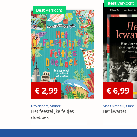
Best
Verkocht
Best
Verkocht
€ 2,99
€ 6,99
Davenport, Amber
Mac Cumhaill, Clare
Het feestelijke feitjes
Het kwartet
doeboek