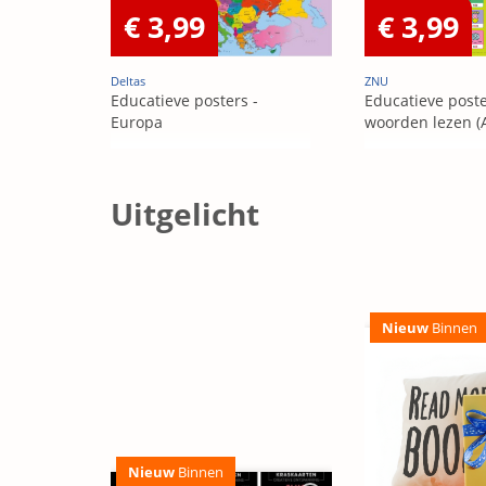
€ 3,99
€ 3,99
Deltas
ZNU
Educatieve posters -
Educatieve poster
Europa
woorden lezen (A
Uitgelicht
Nieuw
Binnen
Nieuw
Binnen