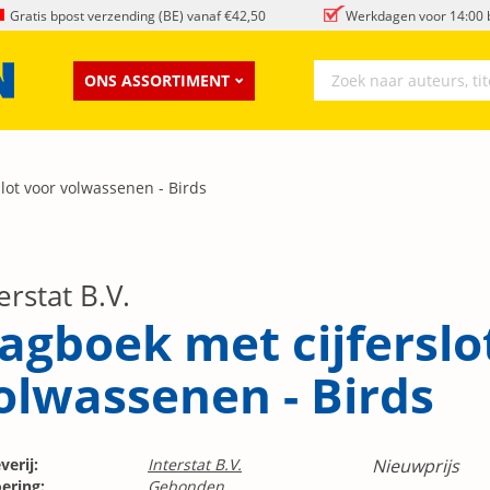
Gratis bpost verzending (BE) vanaf €42,50
Werkdagen voor 14:00 b
ONS ASSORTIMENT
lot voor volwassenen - Birds
erstat B.V.
agboek met cijferslo
olwassenen - Birds
verij:
Interstat B.V.
Nieuwprijs
ering:
Gebonden