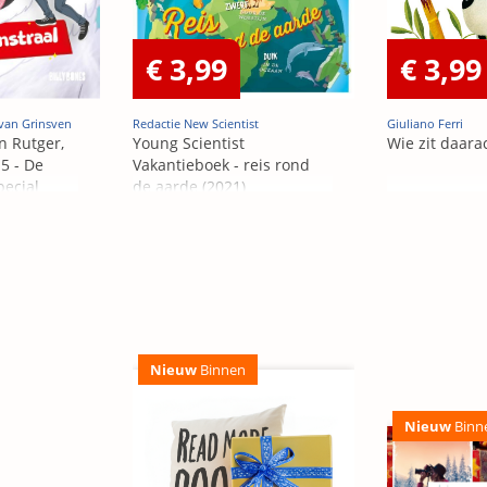
€ 3,99
€ 3,99
van Grinsven
Redactie New Scientist
Giuliano Ferri
n Rutger,
Young Scientist
Wie zit daara
5 - De
Vakantieboek - reis rond
pecial
de aarde (2021)
Nieuw
Binnen
Nieuw
Binn