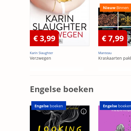
Nieuw
Binnen
€ 3,99
€ 7,99
Karin Slaughter
Manteau
Verzwegen
Kraskaarten pak
Engelse boeken
Engelse
boeken
Engelse
boeke