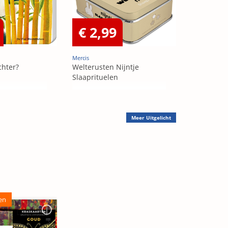
€ 2,99
Mercis
chter?
Welterusten Nijntje
Slaaprituelen
Meer
Uitgelicht
en