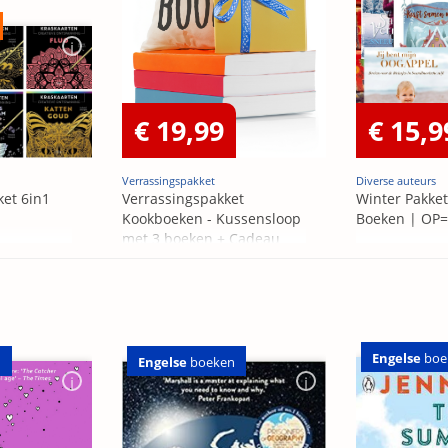
€ 19,99
€ 15,9
Verrassingspakket
Diverse auteurs
ket 6in1
Verrassingspakket
Winter Pakket
Kookboeken - Kussensloop
Boeken | OP
met 3 boeken + Cadeau
OP=OP
Engelse
boe
n
Engelse
boeken