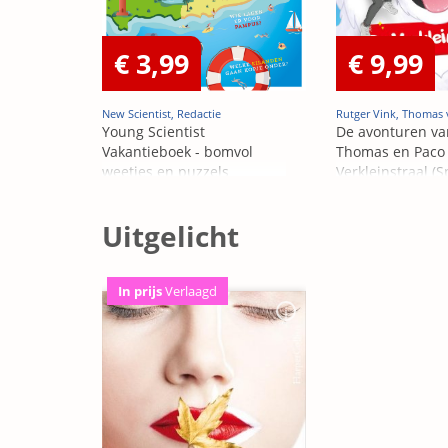
€ 3,99
€ 9,99
New Scientist, Redactie
Rutger Vink, Thomas 
Young Scientist
De avonturen va
Vakantieboek - bomvol
Thomas en Paco 
weetjes en puzzels
Verkleinstraal (S
Edition)
Uitgelicht
In prijs
Verlaagd