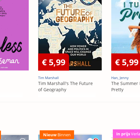
€ 5,99
€ 5,99
Tim Marshall
Han, Jenny
Tim Marshall's The Future
The Summer 
of Geography
Pretty
In prijs
Verl
Nieuw
Binnen