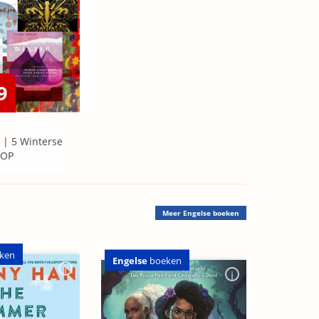
9
 | 5 Winterse
=OP
Meer
Engelse boeken
ken
Engelse
boeken