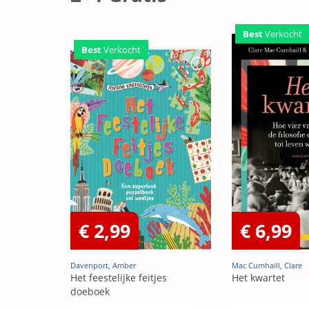
Best
Verkocht
Best
Verkocht
€ 2,99
€ 6,99
Davenport, Amber
Mac Cumhaill, Clare
Het feestelijke feitjes
Het kwartet
doeboek