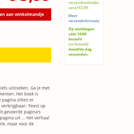
verzendmethoden
vanaf €3,99.
en aan winkelmandje
Meer
verzendinformatie
Op werkdagen
vóór 14:00
besteld
(en betaald)
dezelfde dag
verzonden.
 iets uitzoeken. Ga je met
enten. Het boek is
 pagina zitten er
 verkrijgbaar: 'Feest op
ilt gevoerde pagina's
agina uit ... Het verhaal
ele, maar voor de