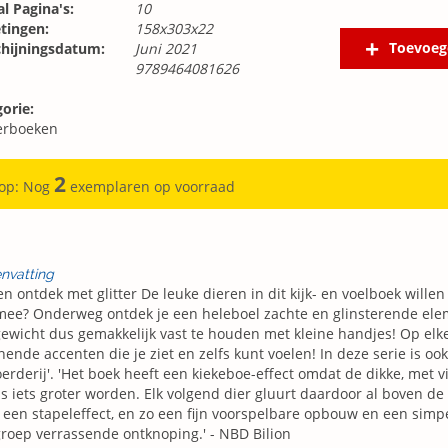
l Pagina's:
10
tingen:
158x303x22
Toevoeg
chijningsdatum:
Juni 2021
9789464081626
orie:
erboeken
2
 op: Nog
exemplaren op voorraad
nvatting
en ontdek met glitter De leuke dieren in dit kijk- en voelboek willen
ee? Onderweg ontdek je een heleboel zachte en glinsterende elem
gewicht dus gemakkelijk vast te houden met kleine handjes! Op elke
ende accenten die je ziet en zelfs kunt voelen! In deze serie is ook
erderij'. 'Het boek heeft een kiekeboe-effect omdat de dikke, met v
s iets groter worden. Elk volgend dier gluurt daardoor al boven de p
 een stapeleffect, en zo een fijn voorspelbare opbouw en een simp
roep verrassende ontknoping.' - NBD Bilion