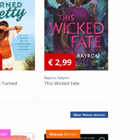
€ 2,99
Bayron, Kalynn
I Turned
This Wicked Fate
Meer
Nieuw binnen
aagd
Nieuw
Binnen