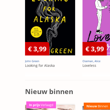
€ 3,99
€ 3,99
John Green
Oseman, Alice
Looking for Alaska
Loveless
Nieuw binnen
In prijs
Verlaagd
Nieuw
Binnen