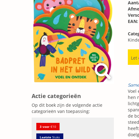
Aanta
Afme
Vers
EAN:
Categ
Kind
Let
Same
Voel 
Actie categorieën
hen m
licht
Op dit boek zijn de volgende actie
spann
categorieën van toepassing:
de bo
steed
3 voor
€10
heeft
doelg
Laatste
Stuks