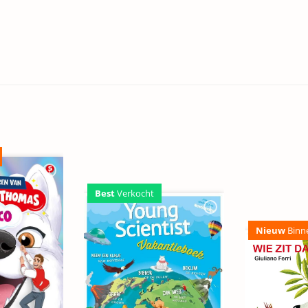
Best
Verkocht
Nieuw
Binn