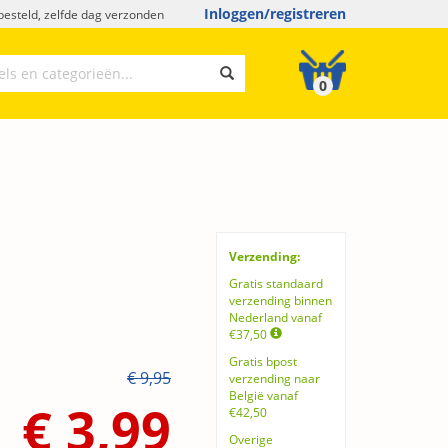
Inloggen/registreren
esteld, zelfde dag verzonden
0
Verzending:
Gratis standaard
verzending binnen
Nederland vanaf
€37,50
Gratis bpost
€ 9,95
verzending naar
België vanaf
€ 3,99
€42,50
Overige