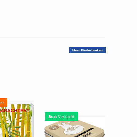
Meer
Kinderboeken
en
Best
Verkocht