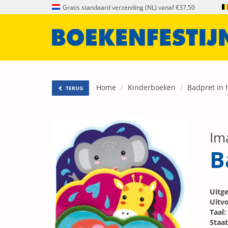
Gratis standaard verzending (NL) vanaf €37,50
Home
Kinderboeken
Badpret in 
TERUG
Im
B
Uitge
Uitvo
Taal:
Staat