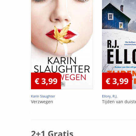
€ 3,99
€ 3,99
Karin Slaughter
Ellory, R.J.
Verzwegen
Tijden van duist
2+1 Gratis