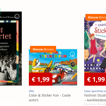
Nieuw
Binn
Nieuw
Binnen
€ 1,99
€ 1,99
ZNU
Geen specifieke a
Color & Sticker Fun - Coole
Fashion Studi
auto's
– Aankleedpo
Fashion Studi