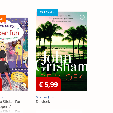
2+1
Gratis
en
€ 5,99
uteur
Grisham, John
o Sticker Fun
De vloek
ppen /
o Sticker Fun