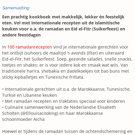
Samenvatting
Een prachtig kookboek met makkelijk, lekker én feestelijk
eten. Vol met internationale recepten uit de islamitische
keuken voor o.a. de ramadan en Eid el-Fitr (Suikerfeest) en
andere feestdagen
In
100 ramadanrecepten
vind je internationale gerechten voor
het ontbijt (suhoor), de maaltijd ’s avonds (iftar) en uiteraard
Eid-el-Fitr, het Suikerfeest. Soep, gezonde salades, snelle snacks,
toetjes en shakes: er is voor iedere kok en smaak wat wils. Van
traditionele harira, shebakia en dadelkoekjes tot bao buns met
sticky kipballetjes en Tunesische frittata.
• Internationale gerechten uit o.a. de Marokkaanse, Tunesische,
Turkse en Libanese keuken
• Met ramadan recepten en traktaties speciaal voor kinderen
• Culinaire samenwerking van de Nederlandse Elisabeth
Scholten (@Ellouisacooking) en haar Marokkaanse
schoonmoeder Aicha
Hoewel er tijdens de ramadan tussen de ochtendschemering en