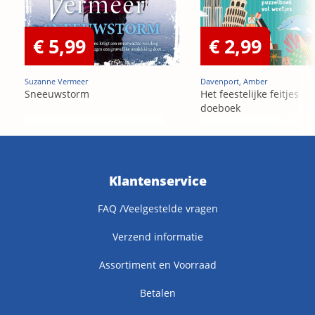
€ 5,99
€ 2,99
Suzanne Vermeer
Davenport, Amber
Sneeuwstorm
Het feestelijke feitjes
doeboek
Klantenservice
FAQ /Veelgestelde vragen
Verzend informatie
Assortiment en Voorraad
Betalen