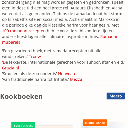
zonsondergang niet mag worden gegeten en gedronken, speelt
eten in deze tijd een heel grote rol. Auteurs Elisabeth en Aicha
weten dat als geen ander. Tijdens de ramadan loopt het storm
op Elisabeths site en social media. Aicha maakt in Marokko in
die periode elke dag de klassieke harira voor haar gezin. Met
100 ramadan recepten
heb je voor deze bijzondere tijd en
andere feestdagen alle culinaire inspiratie in huis.
Ramadan
mubarak!
'Een gevarieerd boek, met ramadanrecepten uit alle
windstreken.'
Trouw
'D
e lekkerste, internationale gerechten voor suhoor, iftar en eid.'
Grazia.nl
'Smullen als de zon onder is'
Nouveau
'Van traditionele harira tot frittata.'
Mezza
Kookboeken
Meer
Nieuw
Binnen
Best
Verkocht