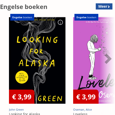
Engelse boeken
Meer
Engelse
boeken
Engelse
boeken
€ 3,99
€ 3,99
John Green
Oseman, Alice
Looking for Alaska
Loveless