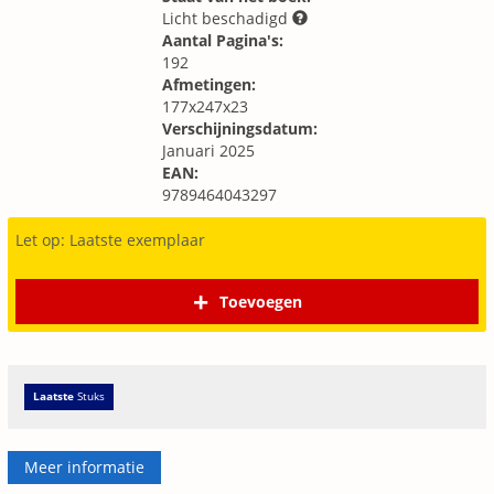
Licht beschadigd
Aantal Pagina's:
192
Afmetingen:
177x247x23
Verschijningsdatum:
Januari 2025
EAN:
9789464043297
Let op: Laatste exemplaar
Toevoegen
Laatste
Stuks
Meer informatie