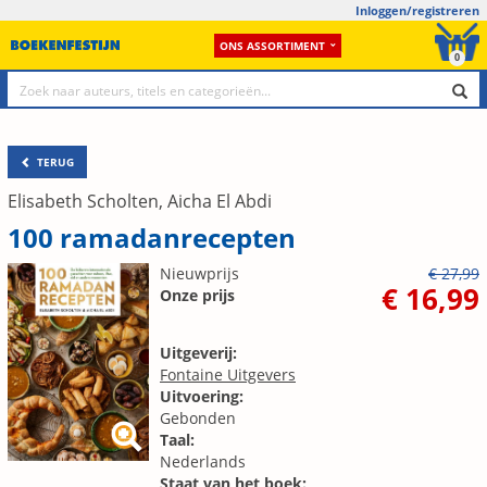
Inloggen/registreren
ONS ASSORTIMENT
0
TERUG
Elisabeth Scholten, Aicha El Abdi
100 ramadanrecepten
Nieuwprijs
€ 27,99
€ 16,99
Onze prijs
Uitgeverij:
Fontaine Uitgevers
Uitvoering:
Gebonden
Taal:
Nederlands
Staat van het boek: