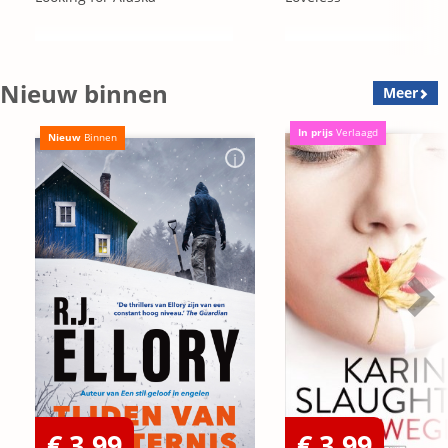
Nieuw binnen
Meer
In prijs
Verlaagd
Nieuw
Binnen
€ 3,99
€ 3,99