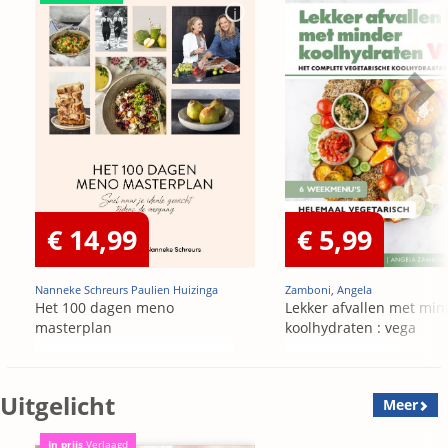
€ 14,99
€ 5,99
Nanneke Schreurs Paulien Huizinga
Zamboni, Angela
Het 100 dagen meno
Lekker afvallen met min
masterplan
koolhydraten : vega
Uitgelicht
Meer
In prijs
Verlaagd