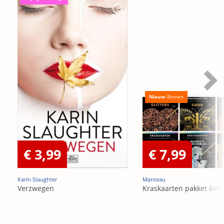
Nieuw
Binnen
€ 3,99
€ 7,99
Karin Slaughter
Manteau
Verzwegen
Kraskaarten pakket 6in1