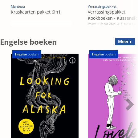
Manteau
Verrassingspakket
Kraskaarten pakket 6in1
Verrassingspakket
Kookboeken - Kussensl
met 3 boeken + Cadeau
OP=OP
Engelse boeken
Meer
Engelse
boeken
Engelse
boeken