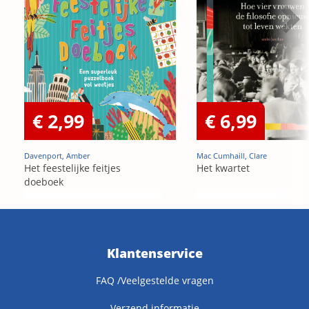
€ 2,99
€ 6,99
Davenport, Amber
Mac Cumhaill, Clare
Het feestelijke feitjes
Het kwartet
doeboek
Klantenservice
FAQ /Veelgestelde vragen
Verzend informatie