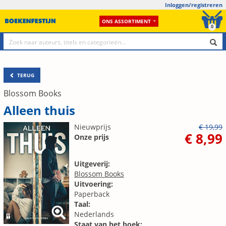
Inloggen/registreren
ONS ASSORTIMENT
0
TERUG
Blossom Books
Alleen thuis
Nieuwprijs
€ 19,99
€ 8,99
Onze prijs
Uitgeverij:
Blossom Books
Uitvoering:
Paperback
Taal:
Nederlands
Staat van het boek: