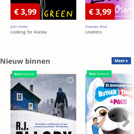
€ 3,99
€ 3,99
John Green
Oseman, Alice
Looking for Alaska
Loveless
Nieuw binnen
Meer
Best
Verkocht
Best
Verkocht