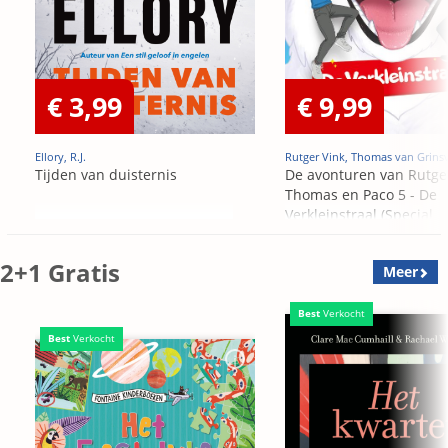
€ 3,99
€ 9,99
Ellory, R.J.
Rutger Vink, Thomas van Grins
Tijden van duisternis
De avonturen van Rutge
Thomas en Paco 5 - De
Verkleinstraal (Special
Edition)
2+1 Gratis
Meer
Best
Verkocht
Best
Verkocht