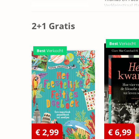
Verkleinstraal (S
Edition)
2+1 Gratis
Best
Verkocht
Best
Verkocht
€ 2,99
€ 6,99