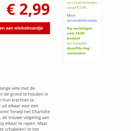
€ 2,99
verzendmethoden
vanaf €3,99.
Meer
verzendinformatie
en aan winkelmandje
Op werkdagen
vóór 14:00
besteld
(en betaald)
dezelfde dag
verzonden.
lange vete met de
an de grond te houden in
m hun krachten te
uit elkaar voor een
im! Terwijl het Charlotte
a, de trouwe volgeling van
ij elkaar te rapen. Maar
 te schakelen? In het