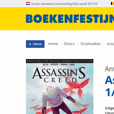
Gratis standaard verzending (NL) vanaf €37,50
Home
Divers
Stripboeken
Assa
TERUG
An
A
1
Uitge
Uitvo