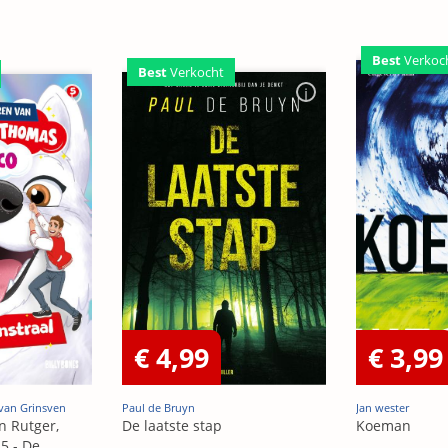
Best
Verkoc
Best
Verkocht
€ 4,99
€ 3,99
van Grinsven
Paul de Bruyn
Jan wester
n Rutger,
De laatste stap
Koeman
5 - De