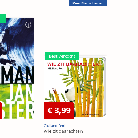
Meer
Nieuw binnen
ht
Best
Verkocht
€ 3,99
Giuliano Ferri
Wie zit daarachter?