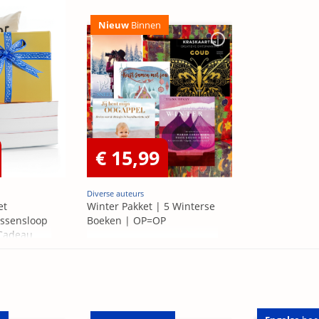
Nieuw
Binnen
€ 15,99
Diverse auteurs
et
Winter Pakket | 5 Winterse
ssensloop
Boeken | OP=OP
 Cadeau