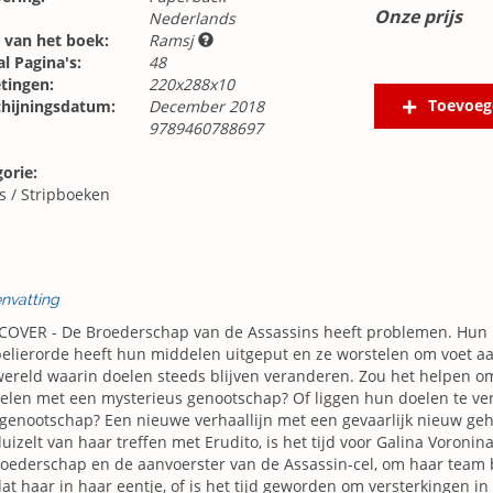
Onze prijs
Nederlands
 van het boek:
Ramsj
l Pagina's:
48
tingen:
220x288x10
Toevoeg
chijningsdatum:
December 2018
9789460788697
orie:
s
/
Stripboeken
nvatting
COVER - De Broederschap van de Assassins heeft problemen. Hun 
lierorde heeft hun middelen uitgeput en ze worstelen om voet a
ereld waarin doelen steeds blijven veranderen. Zou het helpen o
len met een mysterieus genootschap? Of liggen hun doelen te ver 
enootschap? Een nieuwe verhaallijn met een gevaarlijk nieuw gehe
uizelt van haar treffen met Erudito, is het tijd voor Galina Voronin
oederschap en de aanvoerster van de Assassin-cel, om haar team b
dat haar in haar eentje, of is het tijd geworden om versterkingen in