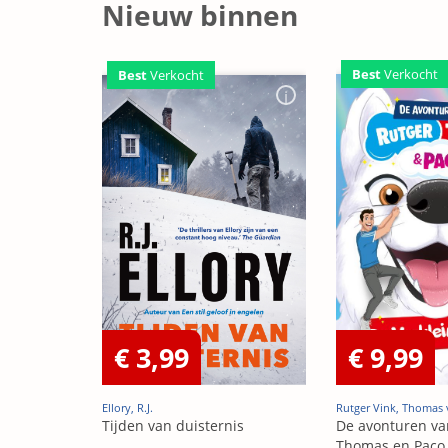
Nieuw binnen
Best
Verkocht
Best
Verkocht
€ 3,99
€ 9,99
Ellory, R.J.
Rutger Vink, Thomas 
Tijden van duisternis
De avonturen va
Thomas en Paco 