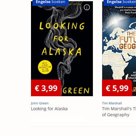
Engelse
boeken
Engelse
boeke
€ 3,99
€ 5,99
John Green
Tim Marshall
Looking for Alaska
Tim Marshall's T
of Geography