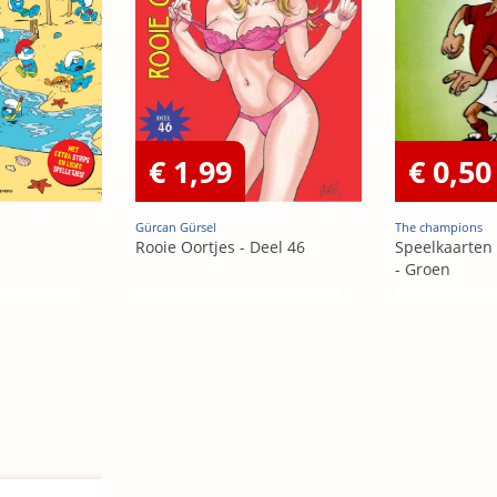
€ 1,99
€ 0,50
Gürcan Gürsel
The champions
Rooie Oortjes - Deel 46
Speelkaarten
- Groen