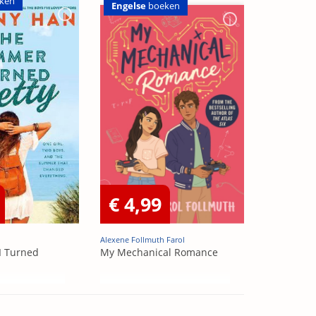
ken
Engelse
boeken
€ 4,99
Alexene Follmuth Farol
I Turned
My Mechanical Romance