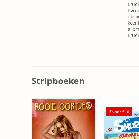
Erudi
herin
die o
keer 
allem
Erudi
Stripboeken
3 voor
€10