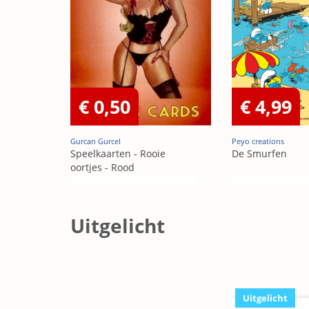
€ 0,50
€ 4,99
Gurcan Gurcel
Peyo creations
Speelkaarten - Rooie
De Smurfen
oortjes - Rood
Uitgelicht
Uitgelicht