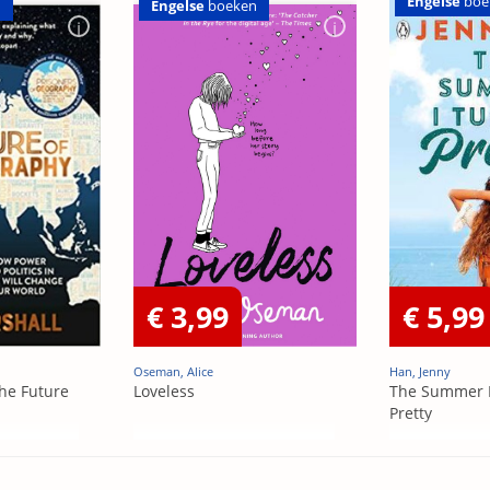
Engelse
boe
Engelse
boeken
n
€ 3,99
€ 5,99
Oseman, Alice
Han, Jenny
he Future
Loveless
The Summer 
Pretty