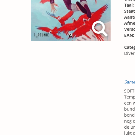
Taal:
Staat
Aanta
Afme
Vers
EAN:
Categ
Diver
Same
SOFT
Tempe
een w
bunde
bondg
nog d
de Br
lukt 