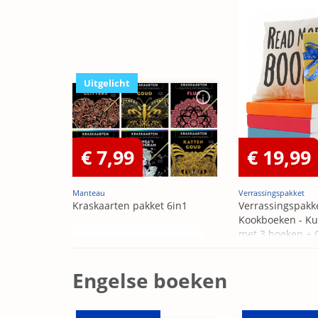
Uitgelicht
€ 7,99
€ 19,99
Manteau
Verrassingspakket
Kraskaarten pakket 6in1
Verrassingspakk
Kookboeken - Ku
met 3 boeken +
OP=OP
Engelse boeken