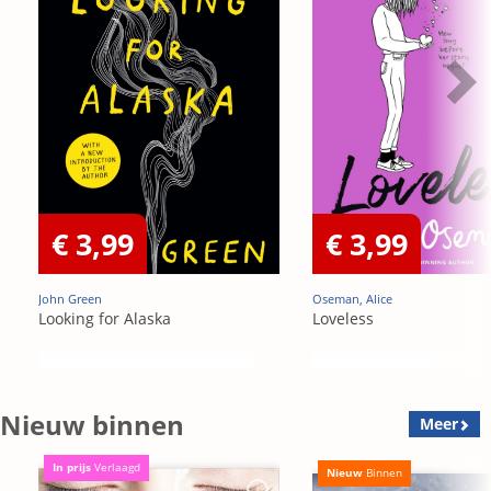
€ 3,99
€ 3,99
John Green
Oseman, Alice
Looking for Alaska
Loveless
Nieuw binnen
Meer
In prijs
Verlaagd
Nieuw
Binnen