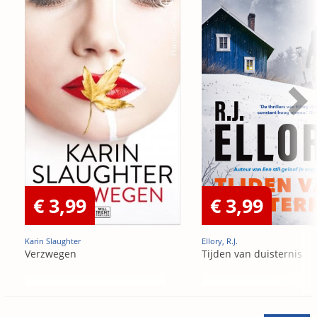
€ 3,99
€ 3,99
Karin Slaughter
Ellory, R.J.
Verzwegen
Tijden van duisternis