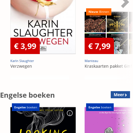
Nieuw
Binnen
€ 3,99
€ 7,99
Karin Slaughter
Manteau
Verzwegen
Kraskaarten pakket 6in1
Engelse boeken
Meer
Engelse
boeken
Engelse
boeken