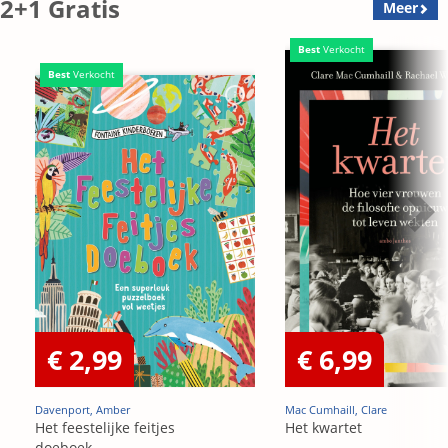
2+1 Gratis
Meer
Best
Verkocht
Best
Verkocht
€ 2,99
€ 6,99
Davenport, Amber
Mac Cumhaill, Clare
Het feestelijke feitjes
Het kwartet
doeboek