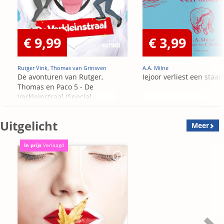
€ 9,99
€ 3,99
Rutger Vink, Thomas van Grinsven
A.A. Milne
De avonturen van Rutger,
Iejoor verliest een staart
Thomas en Paco 5 - De
Verkleinstraal (Special
Edition)
Uitgelicht
Meer
In prijs
Verlaagd