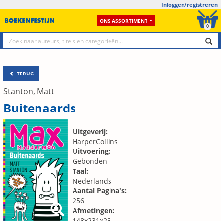
Inloggen/registreren
ONS ASSORTIMENT
0
TERUG
Stanton, Matt
Buitenaards
Uitgeverij:
HarperCollins
Uitvoering:
Gebonden
Taal:
Nederlands
Aantal Pagina's:
256
Afmetingen:
148x231x23