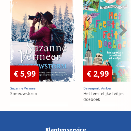
€ 5,99
€ 2,99
Suzanne Vermeer
Davenport, Amber
Sneeuwstorm
Het feestelijke feitjes
doeboek
Klantenservice