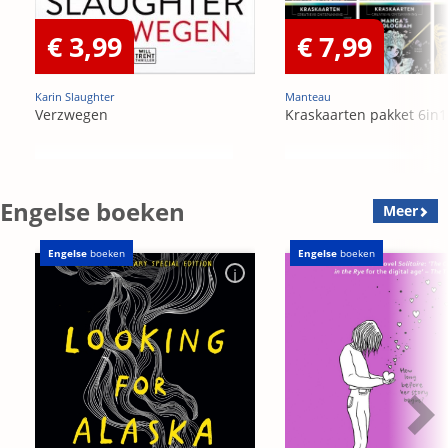
€ 3,99
€ 7,99
Karin Slaughter
Manteau
Verzwegen
Kraskaarten pakket 6in1
Engelse boeken
Meer
Engelse
boeken
Engelse
boeken