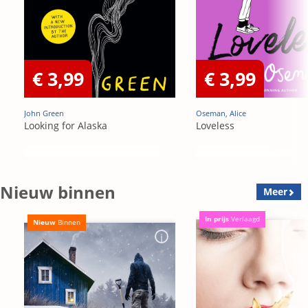
€ 3,99
€ 3,99
John Green
Oseman, Alice
Looking for Alaska
Loveless
Nieuw binnen
Meer
In prijs
Verlaagd
Nieuw
Binnen