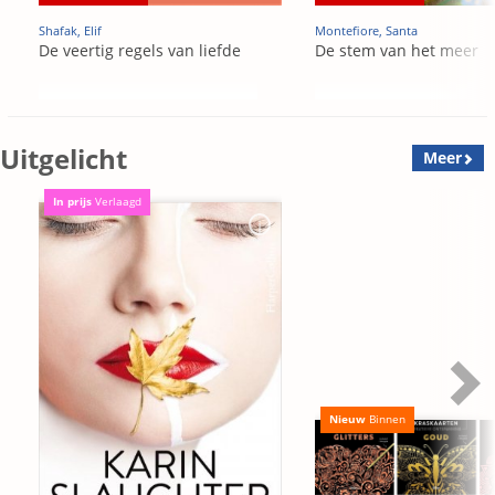
Shafak, Elif
Montefiore, Santa
De veertig regels van liefde
De stem van het meer
Uitgelicht
Meer
In prijs
Verlaagd
Nieuw
Binnen