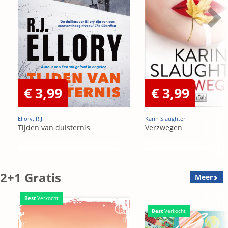
€ 3,99
€ 3,99
Ellory, R.J.
Karin Slaughter
Tijden van duisternis
Verzwegen
2+1 Gratis
Meer
Best
Verkocht
Best
Verkocht