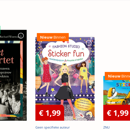
Nieuw
Binnen
Nieuw
Binn
€ 1,99
€ 1,99
Geen specifieke auteur
ZNU