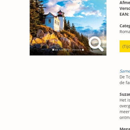
Afme
Vers
EAN:
Categ
Roma
(Tij
Same
De To
de fa
Suza
Het i
overg
meer 
ontm
Meg