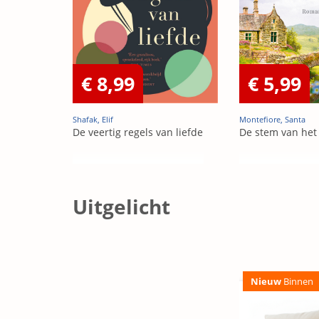
€ 8,99
€ 5,99
Shafak, Elif
Montefiore, Santa
De veertig regels van liefde
De stem van het
Uitgelicht
Nieuw
Binnen