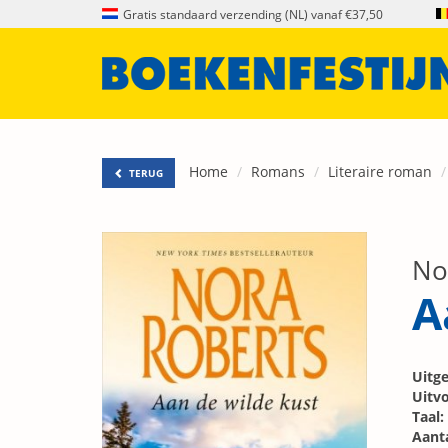
Gratis standaard verzending (NL) vanaf €37,50
Home
Romans
Literaire roman
TERUG
No
A
Uitge
Uitvo
Taal:
Aanta