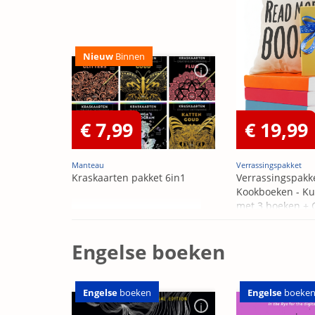
Nieuw
Binnen
€ 7,99
€ 19,99
Manteau
Verrassingspakket
Kraskaarten pakket 6in1
Verrassingspakk
Kookboeken - Ku
met 3 boeken +
OP=OP
Engelse boeken
Engelse
boeken
Engelse
boeke