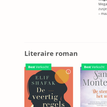
Megan
zusje
– maa
Literaire roman
Best
Verkocht
Best
Verkocht