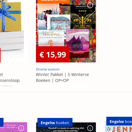
€ 15,99
Diverse auteurs
et
Winter Pakket | 5 Winterse
ssensloop
Boeken | OP=OP
 Cadeau
Engelse
boe
n
Engelse
boeken