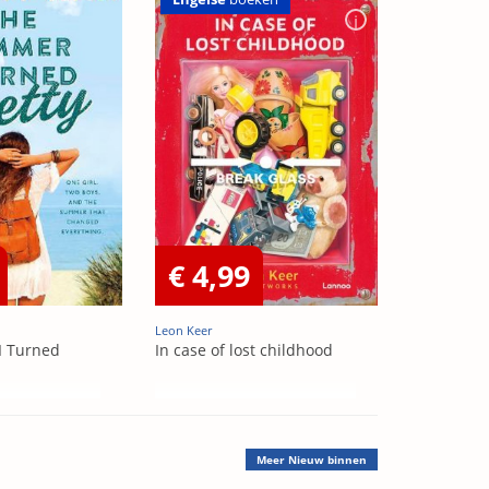
€ 4,99
Leon Keer
I Turned
In case of lost childhood
Meer
Nieuw binnen