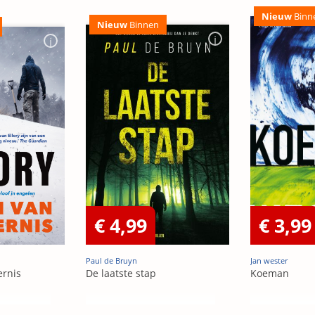
Nieuw
Binn
Nieuw
Binnen
€ 4,99
€ 3,99
Paul de Bruyn
Jan wester
ernis
De laatste stap
Koeman