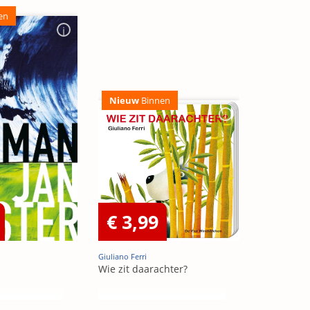
en
Nieuw
Binnen
€ 3,99
Giuliano Ferri
Wie zit daarachter?