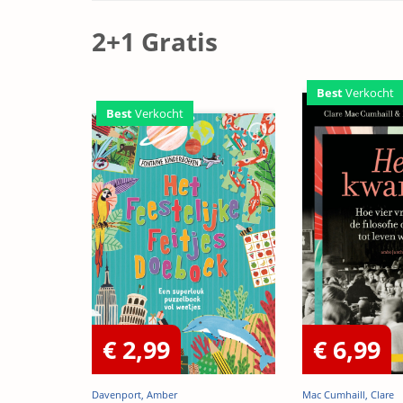
Edition)
2+1 Gratis
Best
Verkocht
Best
Verkocht
€ 2,99
€ 6,99
Davenport, Amber
Mac Cumhaill, Clare