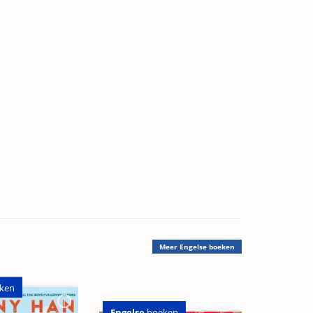
Meer
Engelse boeken
ken
Engelse
boeken