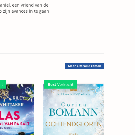
niel, een vriend van de
 zijn avances in te gaan
Meer
Literaire roman
Best
Verkocht
ht