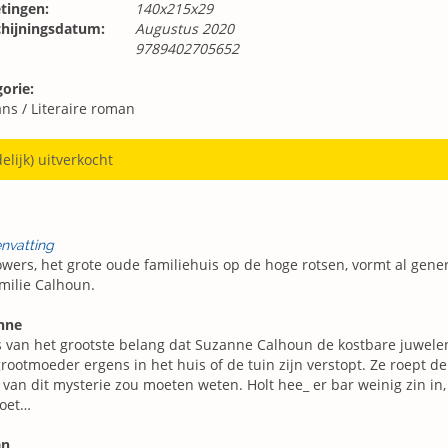
tingen:
140x215x29
chijningsdatum:
Augustus 2020
9789402705652
orie:
ns
/
Literaire roman
delijk) uitverkocht
nvatting
wers, het grote oude familiehuis op de hoge rotsen, vormt al gener
milie Calhoun.
nne
s van het grootste belang dat Suzanne Calhoun de kostbare juwelen
rootmoeder ergens in het huis of de tuin zijn verstopt. Ze roept de 
van dit mysterie zou moeten weten. Holt hee_ er bar weinig zin in,
oet…
an