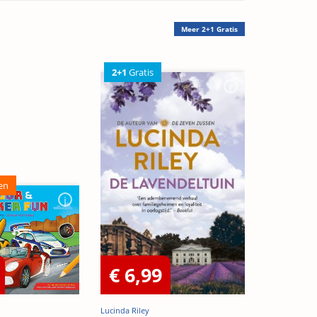
Meer
2+1 Gratis
2+1
Gratis
en
€ 6,99
Lucinda Riley