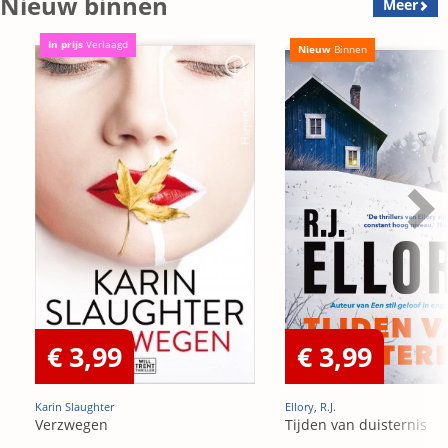
Nieuw binnen
Meer
In prijs
Verlaagd
Nieuw
Binnen
€ 3,99
€ 3,99
Karin Slaughter
Ellory, R.J.
Verzwegen
Tijden van duisternis