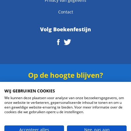
Privacy van gegevens
Contact
Volg Boekenfestijn
Op de hoogte blijven?
Schrijf je in voor onze
nieuwsbrief
.
WIJ GEBRUIKEN COOKIES
We kunnen deze plaatsen voor analyse van onze bezoekersgegevens, om
onze website te verbeteren, gepersonaliseerde inhoud te tonen en om u
een geweldige website-ervaring te bieden. Voor meer informatie over de
cookies die we gebruiken opent u de instellingen.
Verzenden
Accepteer alles
Nee, pas aan
© 2026 Boekenfestijn.com | website door
BlueMinds.nl