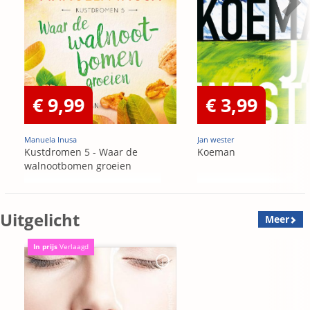
€ 9,99
€ 3,99
Manuela Inusa
Jan wester
Kustdromen 5 - Waar de
Koeman
walnootbomen groeien
Uitgelicht
Meer
In prijs
Verlaagd