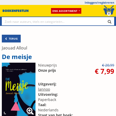
Inloggen/registreren
ONS ASSORTIMENT
0
TERUG
Jaouad Alloul
De meisje
Nieuwprijs
€ 20,99
€ 7,99
Onze prijs
Uitgeverij:
lannoo
Uitvoering:
Paperback
Taal:
Nederlands
Staat van het boek: