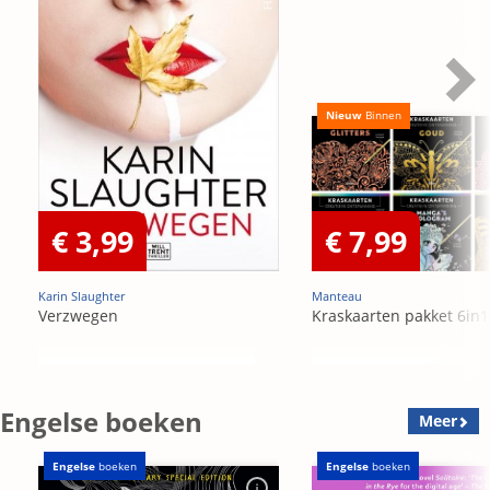
Nieuw
Binnen
€ 3,99
€ 7,99
Karin Slaughter
Manteau
Verzwegen
Kraskaarten pakket 6in1
Engelse boeken
Meer
Engelse
boeken
Engelse
boeken