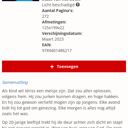
Licht beschadigd
Aantal Pagina's:
272
Afmetingen:
125x199x22
Verschijningsdatum:
Maart 2023
EAN:
9789401486217
Toevoegen
Samenvatting
Als kind wil Idriss een meisje zijn. Dat zou alles oplossen,
volgens hem. Hij zou jurken kunnen dragen, en hoge hakken.
En hij zou gewoon verliefd mogen zijn op jongens. Elke avond
bidt hij tot god om genezing. Elke morgen is alles nog altijd
zoals het was.
Op 20-jarige leeftijd trekt hij de deur achter zich dicht en stapt
hij een nieuwe wereld in. Weg van huis, weg van God. Op zoek