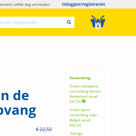
Inloggen/registreren
esteld, zelfde dag verzonden
0
Verzending:
Gratis standaard
in de
verzending binnen
Nederland vanaf
€37,50
pvang
Gratis bpost
verzending naar
België vanaf
€42,50
€ 22,50
Overige