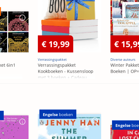
€ 19,99
€ 15,9
Verrassingspakket
Diverse auteurs
ket 6in1
Verrassingspakket
Winter Pakket
Kookboeken - Kussensloop
Boeken | OP
met 3 boeken + Cadeau
OP=OP
Engelse
boeken
n
Engelse
boe