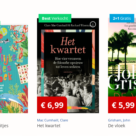
2+1
Gratis
Best
Verkocht
€ 6,99
€ 5,99
Mac Cumhaill, Clare
Grisham, John
itjes
Het kwartet
De vloek