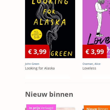
€ 3,99
€ 3,99
John Green
Oseman, Alice
Looking for Alaska
Loveless
Nieuw binnen
In prijs
Verlaagd
Nieuw
Binnen