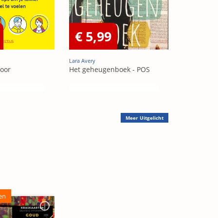
€ 5,99
Lara Avery
voor
Het geheugenboek - POS
Meer
Uitgelicht
en