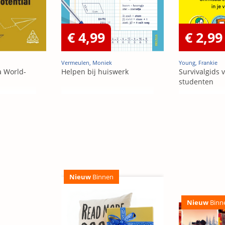
€ 4,99
€ 2,99
Vermeulen, Moniek
Young, Frankie
 World-
Helpen bij huiswerk
Survivalgids 
studenten
Nieuw
Binnen
Nieuw
Binn