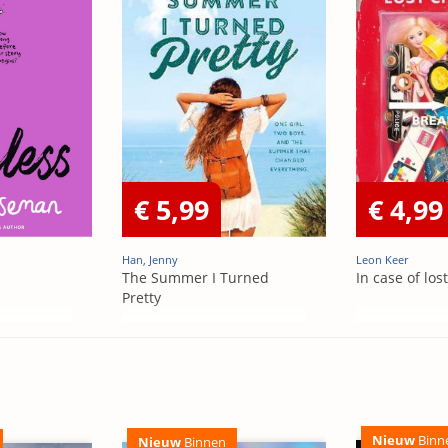
€ 5,99
€ 4,99
Han, Jenny
Leon Keer
The Summer I Turned
In case of los
Pretty
Nieuw
Binn
Nieuw
Binnen