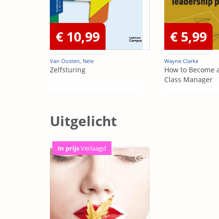
€ 10,99
€ 5,99
Van Oosten, Nele
Wayne Clarke
Zelfsturing
How to Become a
Class Manager
Uitgelicht
In prijs
Verlaagd