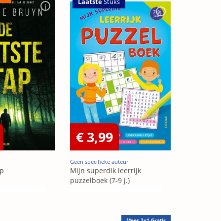
Laatste
Stuks
€ 3,99
Geen specifieke auteur
ap
Mijn superdik leerrijk
puzzelboek (7-9 j.)
Meer
2+1 Gratis