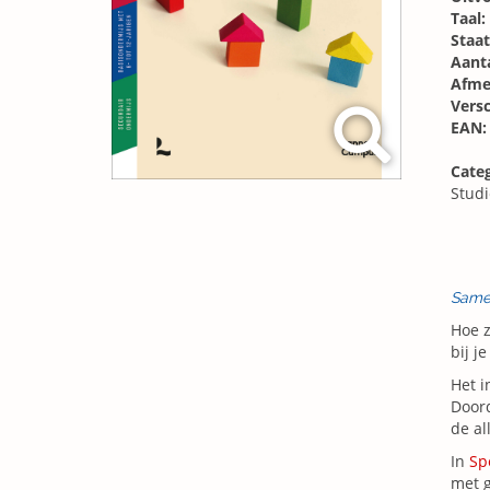
Taal:
Staat
Aanta
Afme
Vers
EAN:
Categ
Stud
Same
Hoe z
bij j
Het i
Doord
de al
In
Sp
met g