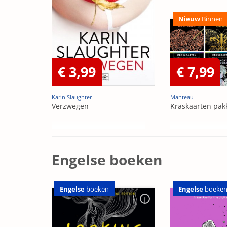
Nieuw
Binnen
€ 3,99
€ 7,99
Karin Slaughter
Manteau
Verzwegen
Kraskaarten pak
Engelse boeken
Engelse
boeken
Engelse
boeke