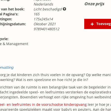
Onze prijs
Nederlands
 van het boek:
Licht beschadigd
l Pagina's:
165
tingen:
175x245x14
Toevoeg
chijningsdatum:
Oktober 2021
9789401480512
orie:
ie & Management
nvatting
org je dat kinderen zich thuis voelen in de opvang? Op welke mani
e werking? Wat is een speelzone en hoe richt je die in?
nrichten van de ruimte is een belangrijke taak van de begeleider i
acht ingedeelde speel- en leefruimtes versterken de exploratiedr
lerjongsten. Bovendien verhoogt een rijke omgeving hun welbevind
eel- en leefruimtes in de voorschoolse kinderopvang
leer je hoe je
evarieerde speelplekken maakt voor baby’s en peuters. Aan de han