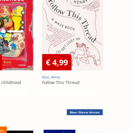
€ 4,99
Eliot, Henry
t childhood
Follow This Thread
Meer
Nieuw binnen
en