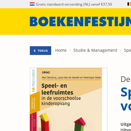
Gratis standaard verzending (NL) vanaf €37,50
Home
Studie & Management
Spe
TERUG
De
S
v
Uitge
Uitvo