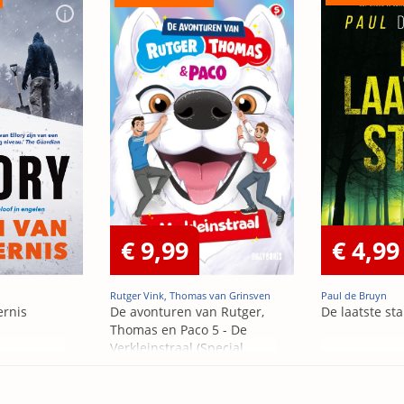
€ 9,99
€ 4,99
Rutger Vink, Thomas van Grinsven
Paul de Bruyn
ernis
De avonturen van Rutger,
De laatste st
Thomas en Paco 5 - De
Verkleinstraal (Special
Edition)