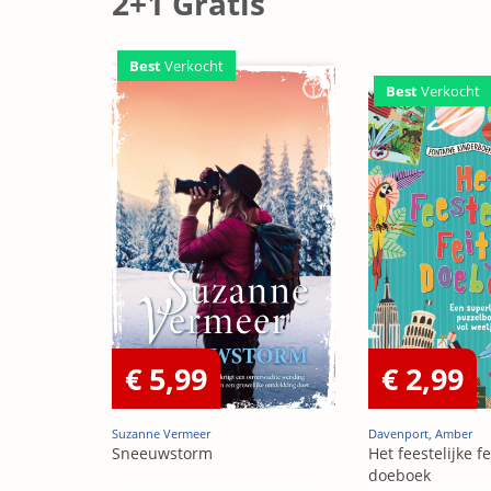
2+1 Gratis
Best
Verkocht
Best
Verkocht
€ 5,99
€ 2,99
Suzanne Vermeer
Davenport, Amber
Sneeuwstorm
Het feestelijke fe
doeboek