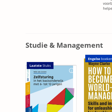
voorb
helpe
Studie & Management
Engelse
boeke
Laatste
Stuks