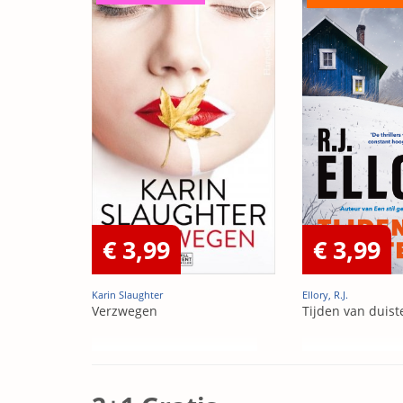
€ 3,99
€ 3,99
Karin Slaughter
Ellory, R.J.
Verzwegen
Tijden van duist