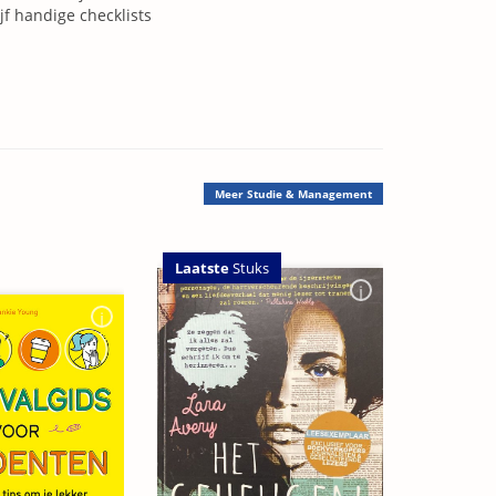
jf handige checklists
Meer
Studie & Management
Laatste
Stuks