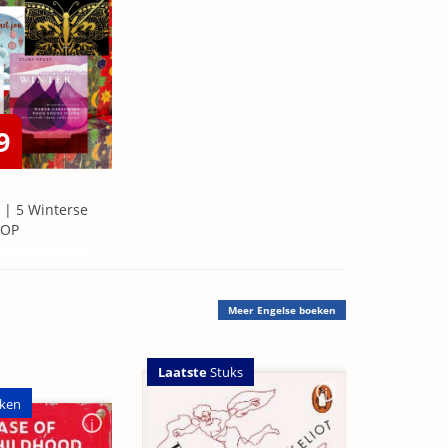
9
 | 5 Winterse
=OP
Meer
Engelse boeken
Laatste
Stuks
ken