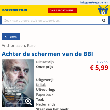
Inloggen/registreren
ONS ASSORTIMENT
0
TERUG
Anthonissen, Karel
Achter de schermen van de BBI
Nieuwprijs
€ 22,99
€ 5,99
Onze prijs
Uitgeverij:
Kritak
Uitvoering:
Paperback
Taal:
Nederlands
Staat van het boek: