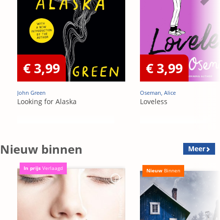
€ 3,99
€ 3,99
John Green
Oseman, Alice
Looking for Alaska
Loveless
Nieuw binnen
Meer
In prijs
Verlaagd
Nieuw
Binnen