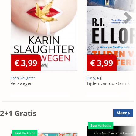
€ 3,99
€ 3,99
Karin Slaughter
Ellory, R.J.
Verzwegen
Tijden van duisternis
2+1 Gratis
Meer
Best
Verkocht
Best
Verkocht