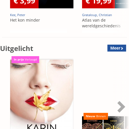
€ 3,99
€ 19,99
Kee, Peter
Grataloup, Christian
Het kon minder
Atlas van de
wereldgeschiedenis
Uitgelicht
Meer
In prijs
Verlaagd
Nieuw
Binnen