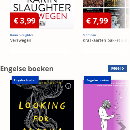
€ 3,99
€ 7,99
Karin Slaughter
Manteau
Verzwegen
Kraskaarten pakket 6in1
Engelse boeken
Meer
Engelse
boeken
Engelse
boeken