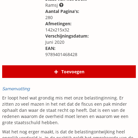
Ramsj
Aantal Pagina's:
280
Afmetingen:
142x215x32
Verschijningsdatum:
Juni 2020
EAN:
9789401468428
Toevoegen
Samenvatting
Er loopt heel wat grondig mis met onze belastinginning. Er
zitten zo veel mazen in het net dat de fiscus een pak minder
ophaalt dan waar de staat recht op heeft. Dat is een van de
redenen waarom de overheid moet lenen en waarom we een
grote staatsschuld hebben.
Wat het nog erger maakt, is dat de belastingontwijking heel
ongelijk verdeeld is. In de praktijk geldt het omgekeerde van de