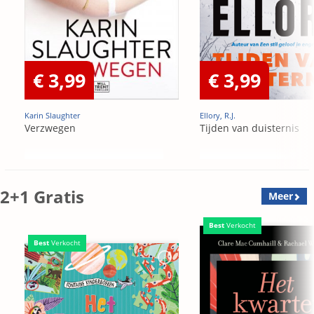
€ 3,99
€ 3,99
Karin Slaughter
Ellory, R.J.
Verzwegen
Tijden van duisternis
2+1 Gratis
Meer
Best
Verkocht
Best
Verkocht