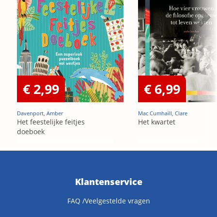
€ 2,99
€ 6,99
Davenport, Amber
Mac Cumhaill, Clare
Het feestelijke feitjes
Het kwartet
doeboek
Klantenservice
FAQ /Veelgestelde vragen