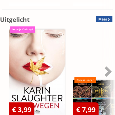
Uitgelicht
Meer
In prijs
Verlaagd
Nieuw
Binnen
€ 3,99
€ 7,99