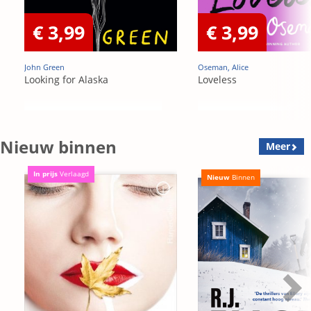
€ 3,99
€ 3,99
John Green
Oseman, Alice
Looking for Alaska
Loveless
Nieuw binnen
Meer
In prijs
Verlaagd
Nieuw
Binnen