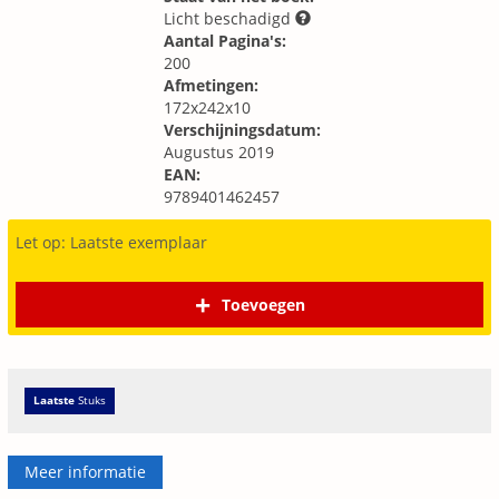
Licht beschadigd
Aantal Pagina's:
200
Afmetingen:
172x242x10
Verschijningsdatum:
Augustus 2019
EAN:
9789401462457
Let op: Laatste exemplaar
Toevoegen
Laatste
Stuks
Meer informatie