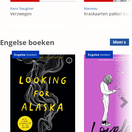
Karin Slaughter
Manteau
Verzwegen
Kraskaarten pakket 6in1
Engelse boeken
Meer
Engelse
boeken
Engelse
boeken