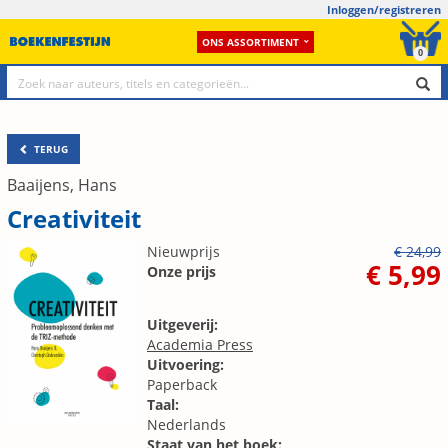
Inloggen/registreren
ONS ASSORTIMENT
0
TERUG
Baaijens, Hans
Creativiteit
Nieuwprijs
€ 24,99
€ 5,99
Onze prijs
Uitgeverij:
Academia Press
Uitvoering:
Paperback
Taal:
Nederlands
Staat van het boek: