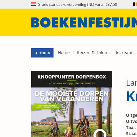
Gratis standaard verzending (NL) vanaf €37,50
Home
Reizen & Talen
Recreatie
TERUG
La
K
Uitge
Uitvo
Taal:
Staat