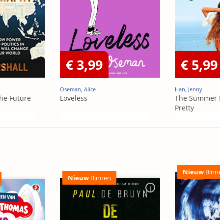
€ 3,99
€ 5,99
Oseman, Alice
Han, Jenny
he Future
Loveless
The Summer 
Pretty
Nieuw
Binn
Nieuw
Binnen