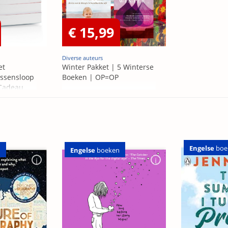
€ 15,99
Diverse auteurs
et
Winter Pakket | 5 Winterse
ssensloop
Boeken | OP=OP
 Cadeau
Engelse
boe
Engelse
boeken
n