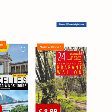
Meer
Wandelgidsen
en
Nieuw
Binnen
€ 8,99