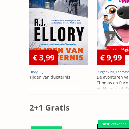
€ 3,99
€ 9,99
Ellory, R.J.
Rutger Vink, Thomas 
Tijden van duisternis
De avonturen va
Thomas en Paco 
Verkleinstraal (S
Edition)
2+1 Gratis
Best
Verkocht