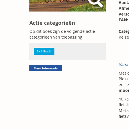
Aanta
Afme
Vers
EAN:
Actie categorieën
Categ
Op dit boek zijn de volgende actie
Reize
categorieën van toepassing:
2+1
Gratis
Same
Meer informatie
Met 
Plekk
en - 
mooi
40 ka
fiets
Met s
fiets