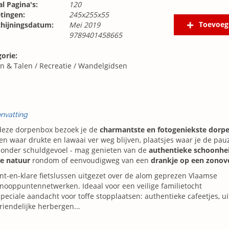
l Pagina's:
120
tingen:
245x255x55
Toevoeg
chijningsdatum:
Mei 2019
9789401458665
orie:
n & Talen
/
Recreatie
/
Wandelgidsen
nvatting
deze dorpenbox bezoek je de
charmantste en fotogeniekste dorp
en waar drukte en lawaai ver weg blijven, plaatsjes waar je de pa
zonder schuldgevoel - mag genieten van de
authentieke schoonhe
e natuur
rondom of eenvoudigweg van een
drankje op een zonov
nt-en-klare fietslussen uitgezet over de alom geprezen Vlaamse
knooppuntennetwerken. Ideaal voor een veilige familietocht
peciale aandacht voor toffe stopplaatsen: authentieke cafeetjes, u
vriendelijke herbergen...