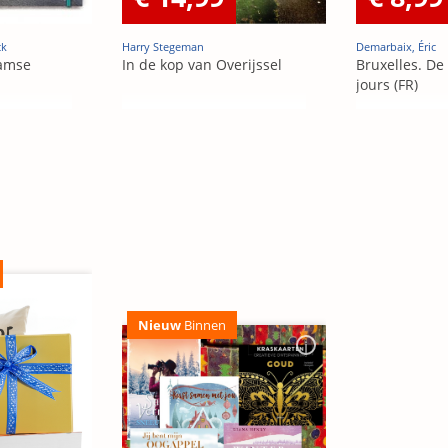
ck
Harry Stegeman
Demarbaix, Éric
amse
In de kop van Overijssel
Bruxelles. De
jours (FR)
Nieuw
Binnen