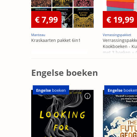
€ 7,99
€ 19,99
Manteau
Verrassingspakket
Kraskaarten pakket 6in1
Verrassingspakk
Kookboeken - Ku
met 3 boeken +
OP=OP
Engelse boeken
Engelse
boeken
Engelse
boeke