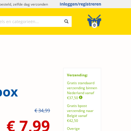
Inloggen/registreren
esteld, zelfde dag verzonden
0
Verzending:
Gratis standaard
box
verzending binnen
Nederland vanaf
€37,50
Gratis bpost
€ 34,99
verzending naar
België vanaf
€ 7,99
€42,50
Overige