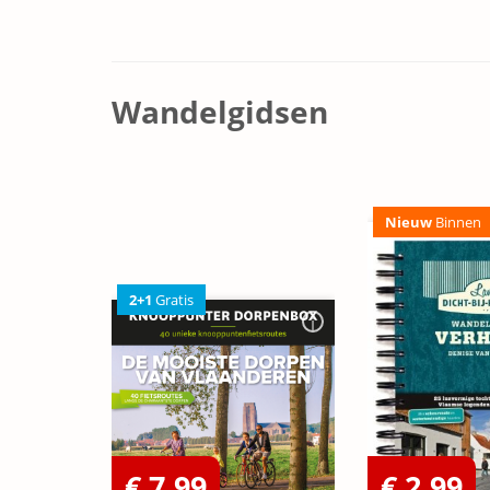
Wandelgidsen
Nieuw
Binnen
2+1
Gratis
€ 7,99
€ 2,99