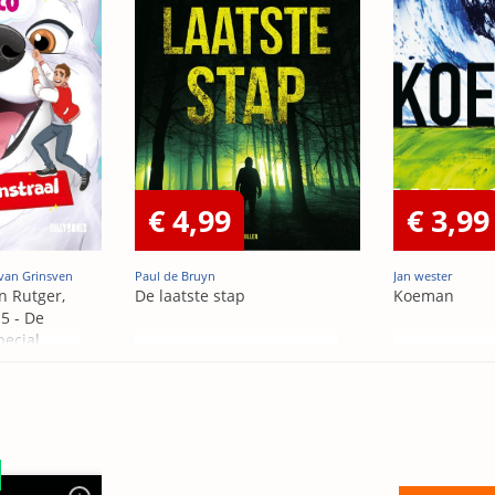
€ 4,99
€ 3,99
van Grinsven
Paul de Bruyn
Jan wester
n Rutger,
De laatste stap
Koeman
5 - De
pecial