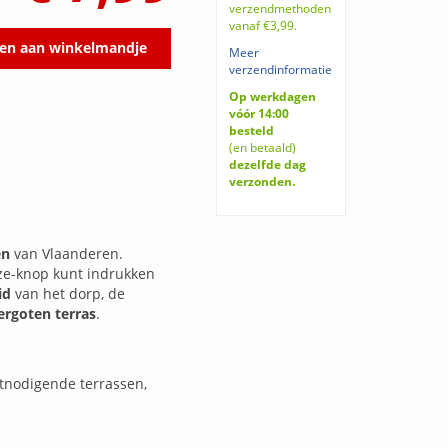
verzendmethoden
vanaf €3,99.
en aan winkelmandje
Meer
verzendinformatie
Op werkdagen
vóór 14:00
besteld
(en betaald)
dezelfde dag
verzonden.
en
van Vlaanderen.
uze-knop kunt indrukken
id
van het dorp, de
ergoten terras
.
itnodigende terrassen,