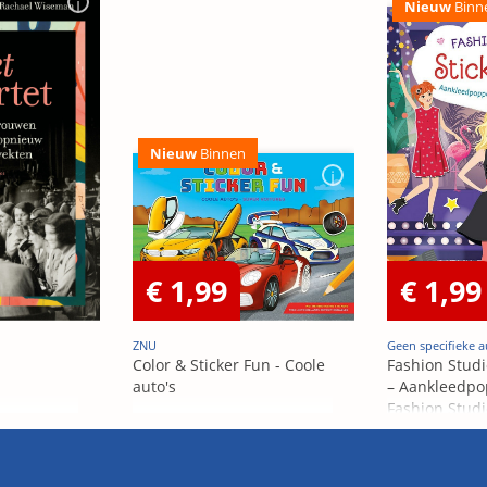
Nieuw
Binn
Nieuw
Binnen
€ 1,99
€ 1,99
ZNU
Geen specifieke a
Color & Sticker Fun - Coole
Fashion Studi
auto's
– Aankleedpo
Fashion Studi
– Poupées Á h