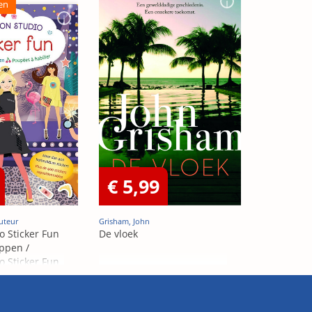
en
€ 5,99
uteur
Grisham, John
o Sticker Fun
De vloek
ppen /
o Sticker Fun
abiller