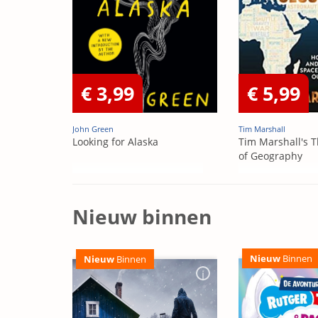
€ 3,99
€ 5,99
John Green
Tim Marshall
Looking for Alaska
Tim Marshall's T
of Geography
Nieuw binnen
Nieuw
Binnen
Nieuw
Binnen