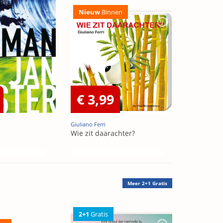
Nieuw
Binnen
€ 3,99
Giuliano Ferri
Wie zit daarachter?
Meer
2+1 Gratis
2+1
Gratis