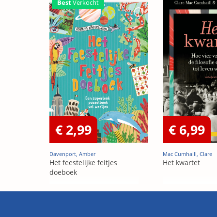
Best
Verkocht
€ 2,99
€ 6,99
Davenport, Amber
Mac Cumhaill, Clare
Het feestelijke feitjes
Het kwartet
doeboek