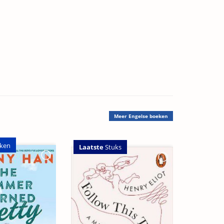
Meer
Engelse boeken
ken
Laatste
Stuks