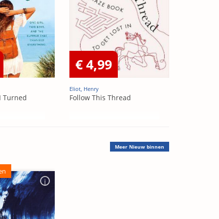
€ 4,99
Eliot, Henry
I Turned
Follow This Thread
Meer
Nieuw binnen
en