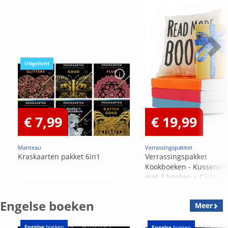
Uitgelicht
€ 7,99
€ 19,99
Manteau
Verrassingspakket
Kraskaarten pakket 6in1
Verrassingspakket
Kookboeken - Kussensl
met 3 boeken + Cadeau
OP=OP
Engelse boeken
Meer
Engelse
boeken
Engelse
boeken