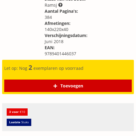
Ramsj
Aantal Pagina's:
384
Afmetingen:
140x220x40
Verschijningsdatum:
Juni 2018
EAN:
9789401446037
2
Let op: Nog
exemplaren op voorraad
Toevoegen
3 voor
€10
Laatste
Stuks