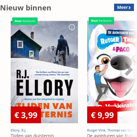
Nieuw binnen
Meer
Best
Verkocht
Best
Verkocht
€ 3,99
€ 9,99
Ellory, R.J.
Rutger Vink, Thomas van Grins
Tijden van duisternis
De avonturen van Rutge