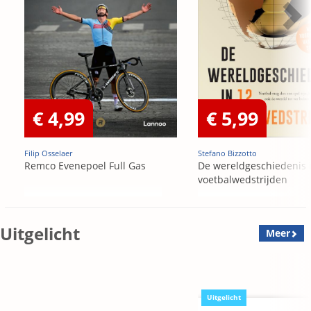
€ 4,99
€ 5,99
Filip Osselaer
Stefano Bizzotto
Remco Evenepoel Full Gas
De wereldgeschiedenis 
voetbalwedstrijden
Uitgelicht
Meer
Uitgelicht