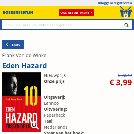
Inloggen/registreren
ONS ASSORTIMENT
0
TERUG
Frank Van de Winkel
Eden Hazard
Nieuwprijs
€ 22,49
€ 3,99
Onze prijs
Uitgeverij:
Lannoo
Uitvoering:
Paperback
Taal:
Nederlands
Staat van het boek: