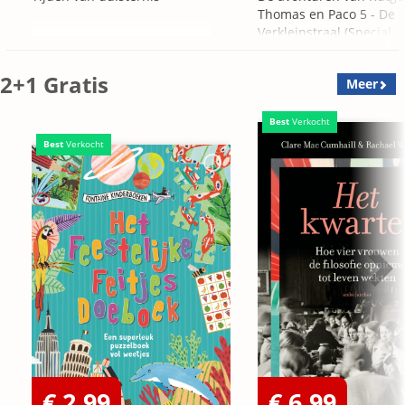
Thomas en Paco 5 - De
Verkleinstraal (Special
Edition)
2+1 Gratis
Meer
Best
Verkocht
Best
Verkocht
€ 2,99
€ 6,99