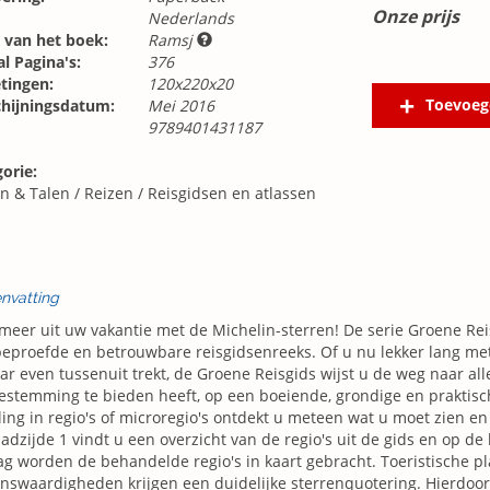
Onze prijs
Nederlands
 van het boek:
Ramsj
l Pagina's:
376
tingen:
120x220x20
Toevoeg
chijningsdatum:
Mei 2016
9789401431187
orie:
n & Talen
/
Reizen
/
Reisgidsen en atlassen
nvatting
meer uit uw vakantie met de Michelin-sterren! De serie Groene Rei
eproefde en betrouwbare reisgidsenreeks. Of u nu lekker lang met 
r even tussenuit trekt, de Groene Reisgids wijst u de weg naar al
estemming te bieden heeft, op een boeiende, grondige en praktis
ing in regio's of microregio's ontdekt u meteen wat u moet zien e
adzijde 1 vindt u een overzicht van de regio's uit de gids en op de
g worden de behandelde regio's in kaart gebracht. Toeristische p
nswaardigheden krijgen een duidelijke sterrenquotering. Hierdoor