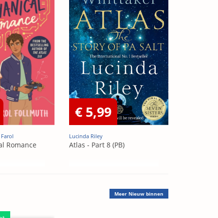
€ 5,99
 Farol
Lucinda Riley
al Romance
Atlas - Part 8 (PB)
Meer
Nieuw binnen
ht