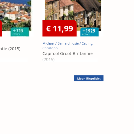
€ 11,99
Michael / Barnard, Josie / Catling,
atie (2015)
Christoph
Capitool Groot-Brittannië
(2015)
Meer
Uitgelicht