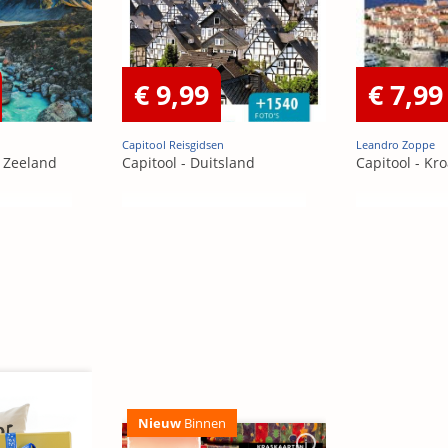
€ 9,99
€ 7,99
Capitool Reisgidsen
Leandro Zoppe
w Zeeland
Capitool - Duitsland
Capitool - Kro
Nieuw
Binnen