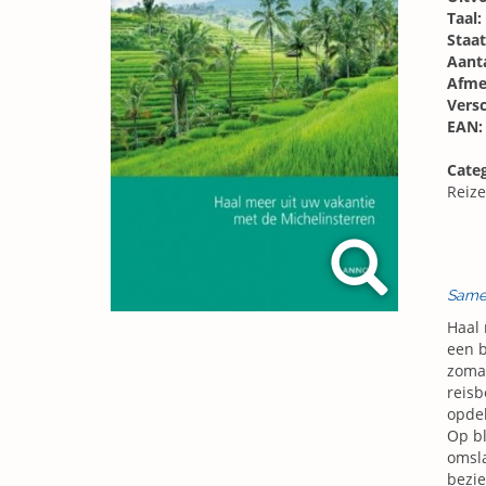
Taal:
Staat
Aanta
Afme
Vers
EAN:
Categ
Reize
Same
Haal 
een b
zomaa
reisb
opdel
Op bl
omsla
bezie