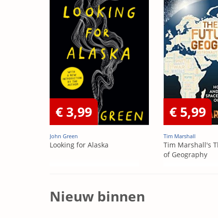
€ 3,99
€ 5,99
John Green
Tim Marshall
Looking for Alaska
Tim Marshall's T
of Geography
Nieuw binnen