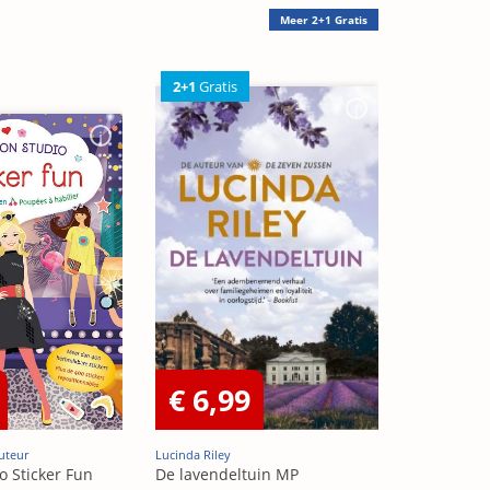
Meer
2+1 Gratis
2+1
Gratis
€ 6,99
uteur
Lucinda Riley
o Sticker Fun
De lavendeltuin MP