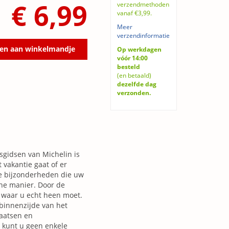
€ 6,99
verzendmethoden
vanaf €3,99.
Meer
verzendinformatie
en aan winkelmandje
Op werkdagen
vóór 14:00
besteld
(en betaald)
dezelfde dag
verzonden.
sgidsen van Michelin is
vakantie gaat of er
le bijzonderheden die uw
che manier. Door de
n waar u echt heen moet.
 binnenzijde van het
laatsen en
 kunt u geen enkele