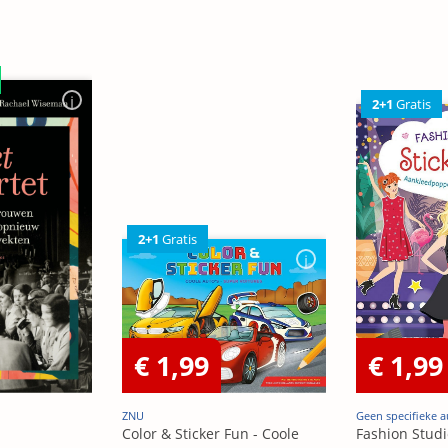
2+1
Gratis
2+1
Gratis
€ 1,99
€ 1,99
ZNU
Geen specifieke a
Color & Sticker Fun - Coole
Fashion Studi