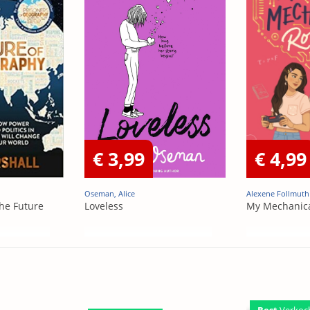
€ 3,99
€ 4,99
Oseman, Alice
Alexene Follmuth
he Future
Loveless
My Mechanic
Best
Verkoc