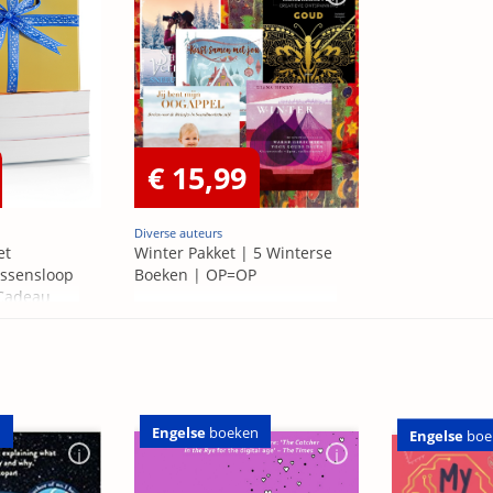
€ 15,99
Diverse auteurs
et
Winter Pakket | 5 Winterse
ssensloop
Boeken | OP=OP
 Cadeau
Engelse
boeken
n
Engelse
boe