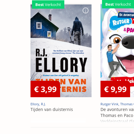
Best
Verkocht
Best
Verkocht
€ 3,99
€ 9,99
Ellory, R.J.
Rutger Vink, Thomas 
Tijden van duisternis
De avonturen va
Thomas en Paco 
Verkleinstraal (S
Edition)