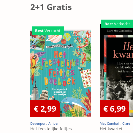
2+1 Gratis
Best
Verkocht
Best
Verkocht
€ 2,99
€ 6,99
Davenport, Amber
Mac Cumhaill, Clare
Het feestelijke feitjes
Het kwartet