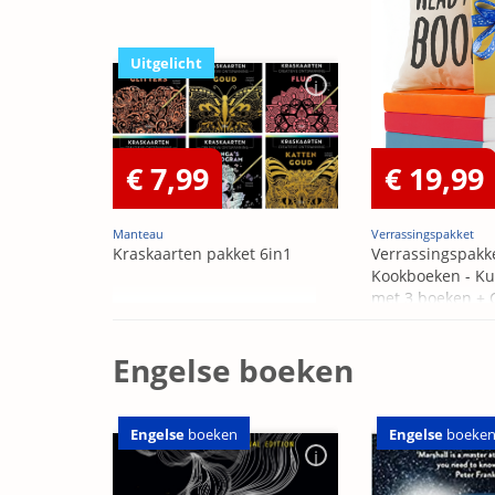
Uitgelicht
€ 7,99
€ 19,99
Manteau
Verrassingspakket
Kraskaarten pakket 6in1
Verrassingspakk
Kookboeken - Ku
met 3 boeken +
OP=OP
Engelse boeken
Engelse
boeken
Engelse
boeke