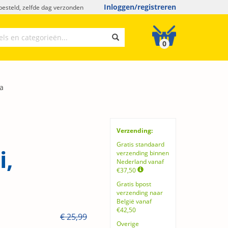
Inloggen/registreren
esteld, zelfde dag verzonden
0
va
Verzending:
Gratis standaard
i,
verzending binnen
Nederland vanaf
€37,50
Gratis bpost
verzending naar
België vanaf
€42,50
€ 25,99
Overige