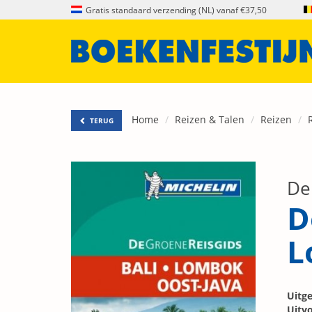
Gratis standaard verzending (NL) vanaf €37,50
Home
Reizen & Talen
Reizen
TERUG
De
D
L
Uitge
Uitvo