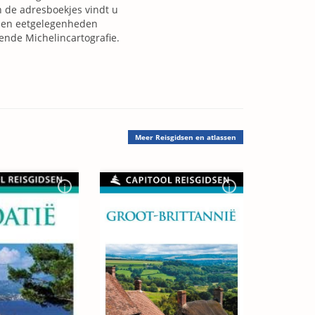
n de adresboekjes vindt u
en en eetgelegenheden
ende Michelincartografie.
Meer
Reisgidsen en atlassen