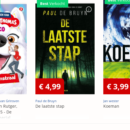
Best
Verkocht
€ 4,99
€ 3,99
van Grinsven
Paul de Bruyn
Jan wester
n Rutger,
De laatste stap
Koeman
5 - De
pecial