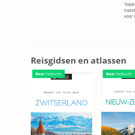
'topp
naast
voor 
Reisgidsen en atlassen
Best
Verkocht
Best
Verkocht