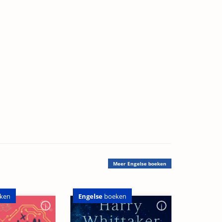
Meer
Engelse boeken
Engelse
boeken
ken