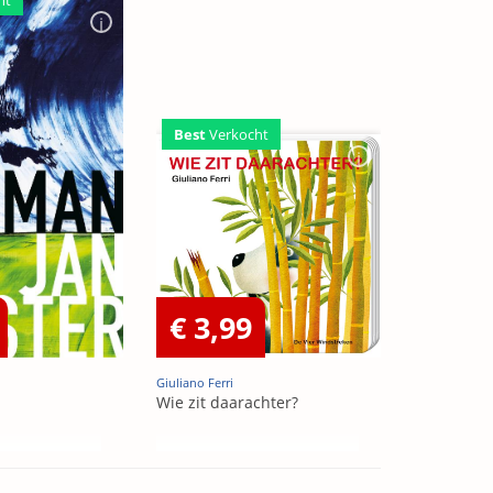
Best
Verkocht
€ 3,99
Giuliano Ferri
Wie zit daarachter?