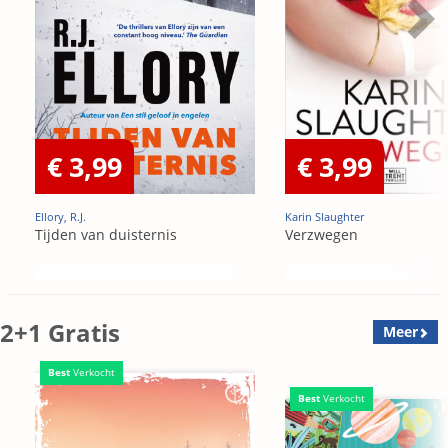
€ 3,99
€ 3,99
Ellory, R.J.
Karin Slaughter
Tijden van duisternis
Verzwegen
2+1 Gratis
Meer
Best
Verkocht
Best
Verkocht