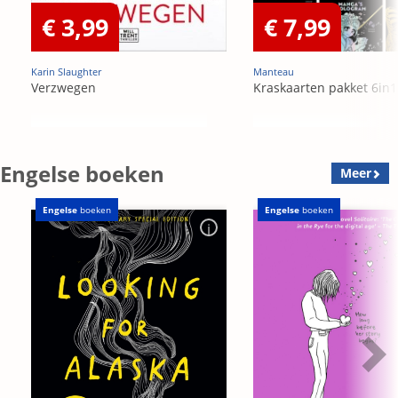
€ 3,99
€ 7,99
Karin Slaughter
Manteau
Verzwegen
Kraskaarten pakket 6in1
Engelse boeken
Meer
Engelse
boeken
Engelse
boeken