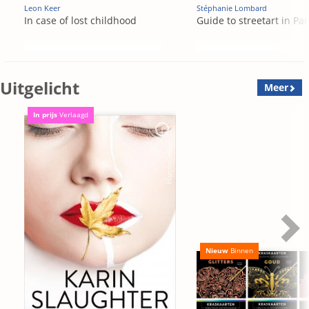
Leon Keer
Stéphanie Lombard
In case of lost childhood
Guide to streetart in Par
Uitgelicht
Meer
In prijs
Verlaagd
Nieuw
Binnen