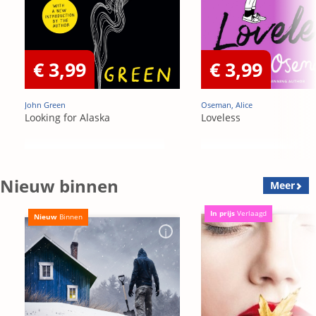
€ 3,99
€ 3,99
John Green
Oseman, Alice
Looking for Alaska
Loveless
Nieuw binnen
Meer
In prijs
Verlaagd
Nieuw
Binnen