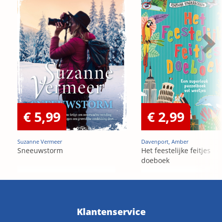
€ 5,99
€ 2,99
Suzanne Vermeer
Davenport, Amber
Sneeuwstorm
Het feestelijke feitjes
doeboek
Klantenservice