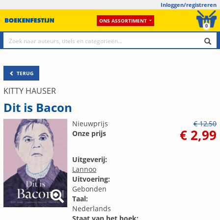
Inloggen/registreren
ONS ASSORTIMENT
0
TERUG
KITTY HAUSER
Dit is Bacon
Nieuwprijs
€ 12,50
€ 2,99
Onze prijs
Uitgeverij:
Lannoo
Uitvoering:
Gebonden
Taal:
Nederlands
Staat van het boek: