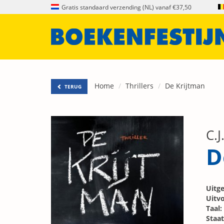
Gratis standaard verzending (NL) vanaf €37,50
Home
Thrillers
De Krijtman
TERUG
C.J
D
Uitge
Uitvo
Taal:
Staat