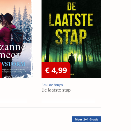
€ 4,99
Paul de Bruyn
De laatste stap
Meer
2+1 Gratis