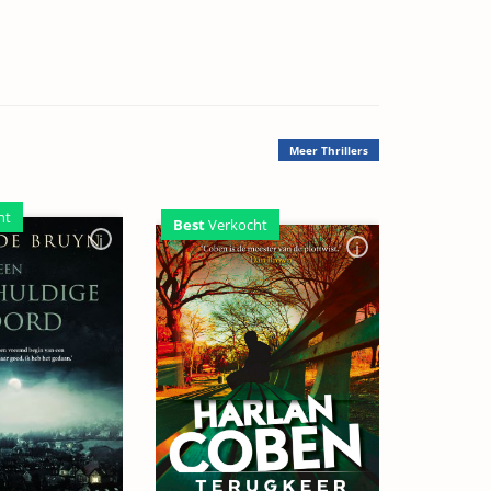
Meer
Thrillers
ht
Best
Verkocht