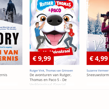
€ 9,99
€ 4,99
Rutger Vink, Thomas van Grinsven
Suzanne Vermeer
ernis
De avonturen van Rutger,
Sneeuwstorm
Thomas en Paco 5 - De
Verkleinstraal (Special
Edition)