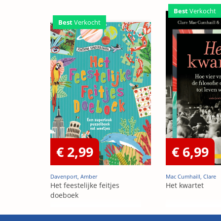
Best
Verkocht
Best
Verkocht
€ 2,99
€ 6,99
Davenport, Amber
Mac Cumhaill, Clare
Het feestelijke feitjes
Het kwartet
doeboek