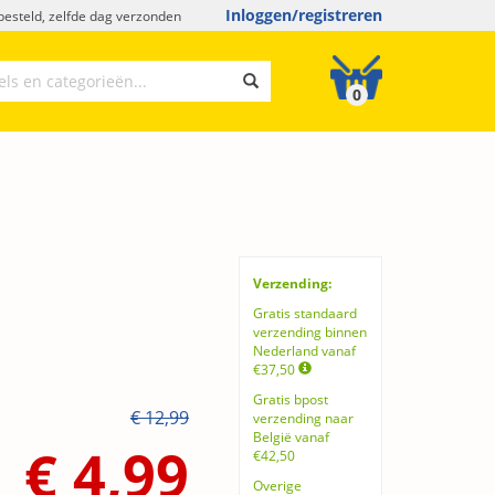
Inloggen/registreren
esteld, zelfde dag verzonden
0
Verzending:
Gratis standaard
verzending binnen
Nederland vanaf
€37,50
Gratis bpost
€ 12,99
verzending naar
België vanaf
€ 4,99
€42,50
Overige