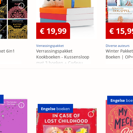
€ 19,99
€ 15,9
Verrassingspakket
Diverse auteurs
ket 6in1
Verrassingspakket
Winter Pakket
Kookboeken - Kussensloop
Boeken | OP
met 3 boeken + Cadeau
OP=OP
n
Engelse
boe
Engelse
boeken