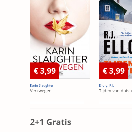
€ 3,99
€ 3,99
Karin Slaughter
Ellory, R.J.
Verzwegen
Tijden van duist
2+1 Gratis