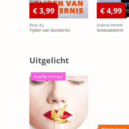
€ 3,99
€ 4,99
Ellory, R.J.
Suzanne Vermeer
Tijden van duisternis
Sneeuwstorm
Uitgelicht
In prijs
Verlaagd
Nieuw
Binnen