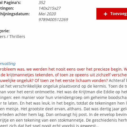
l Pagina's:
352
tingen:
140x215x27
Toevoeg
chijningsdatum:
Mei 2020
9789400512269
orie:
lers
/
Thrillers
nvatting
robleem was, we werden het nooit eens over het precieze begin. W
 de krijtmannetjes tekenden, of toen ze opeens uit zichzelf versch
uwelijke ongeluk? Of toen ze het eerste lichaam vonden?
Achteraf 
at het verschrikkelijke ongeluk plaatsvond op de kermis. Toen de t
man voor het eerst ontmoette. Het was de Krijtman die Eddie op he
ingen: een manier voor hun vriendengroep om geheime boodschapp
r te laten. En het was leuk, in het begin, totdat de tekeningen hen
en meisje. Het grootste deel ervan, althans. Dat was dertig jaar g
erleden achter hem lag. Dan ontvangt hij post. In de envelop bevi
rijtje en een tekening van een stokmannetje. De geschiedenis herh
seert zich dat het spel nooit echt voorbij is geweest…