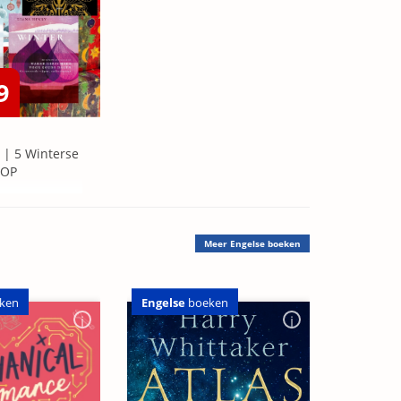
9
 | 5 Winterse
=OP
Meer
Engelse boeken
Engelse
boeken
ken