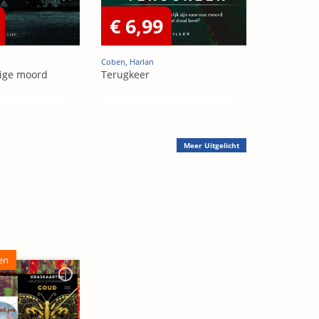
€ 6,99
Coben, Harlan
ige moord
Terugkeer
Meer
Uitgelicht
en