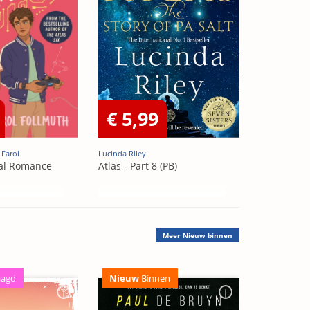
€ 5,99
 Farol
Lucinda Riley
al Romance
Atlas - Part 8 (PB)
Meer
Nieuw binnen
aagd
Nieuw
Binnen