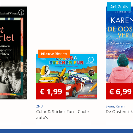
2+1
Gratis
Nieuw
Binnen
€ 1,99
€ 6,99
ZNU
Swan, Karen
Color & Sticker Fun - Coole
De Oostenrijk
auto's