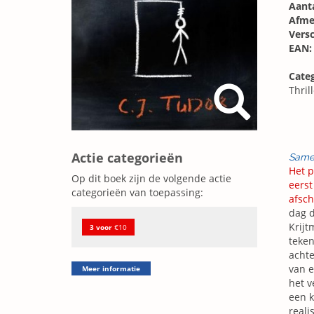
Aanta
Afme
Vers
EAN:
Categ
Thril
Actie categorieën
Same
Het p
Op dit boek zijn de volgende actie
eerst
categorieën van toepassing:
afsch
dag d
Krijt
3 voor
€10
teken
achte
van e
Meer informatie
het v
een k
reali