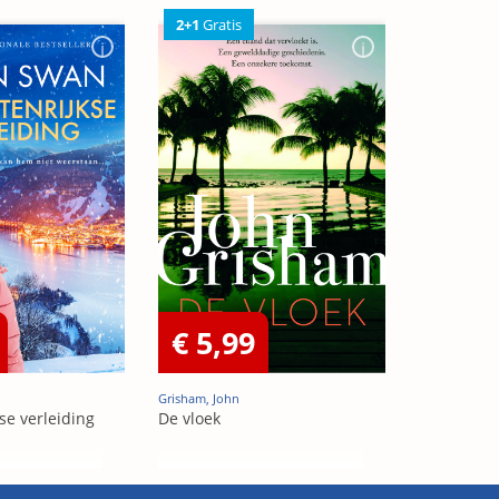
2+1
Gratis
€ 5,99
Grisham, John
se verleiding
De vloek