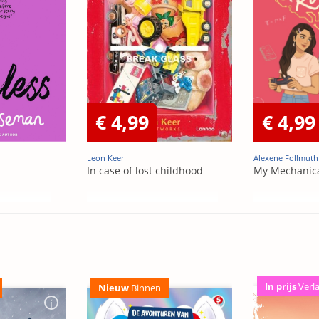
€ 4,99
€ 4,99
Leon Keer
Alexene Follmuth
In case of lost childhood
My Mechanic
In prijs
Verl
Nieuw
Binnen