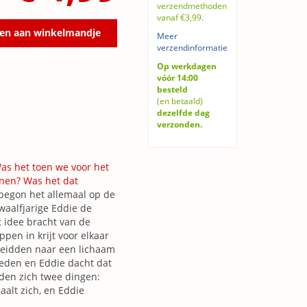
verzendmethoden
vanaf €3,99.
en aan winkelmandje
Meer
verzendinformatie
Op werkdagen
vóór 14:00
besteld
(en betaald)
dezelfde dag
verzonden.
as het toen we voor het
enen? Was het dat
begon het allemaal op de
waalfjarige Eddie de
t idee bracht van de
en in krijt voor elkaar
 leidden naar een lichaam
eleden en Eddie dacht dat
nden zich twee dingen:
aalt zich, en Eddie