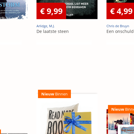
€ 9,99
€ 4,99
Arlidge, M.J.
Chris de Bruyn
De laatste steen
Een onschuld
Nieuw
Binnen
Nieuw
Binn