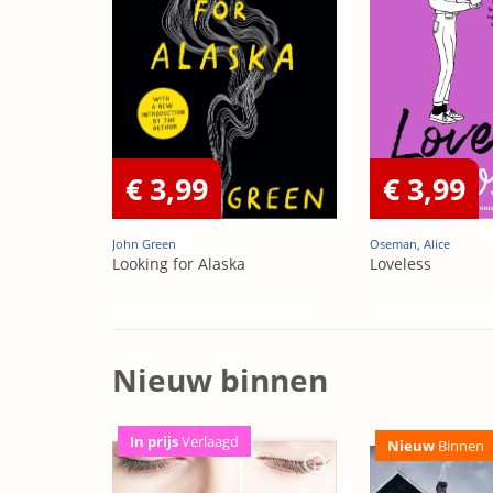
€ 3,99
€ 3,99
John Green
Oseman, Alice
Looking for Alaska
Loveless
Nieuw binnen
In prijs
Verlaagd
Nieuw
Binnen