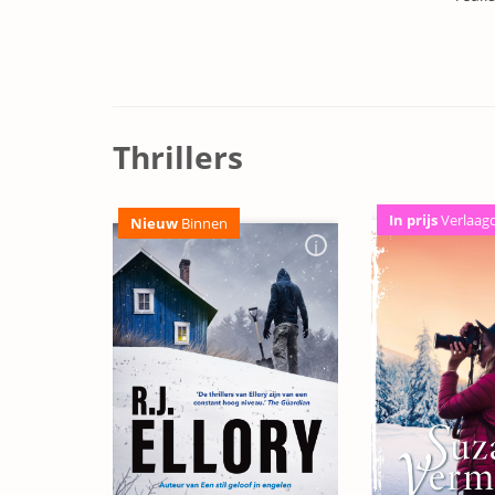
Thrillers
In prijs
Verlaag
Nieuw
Binnen