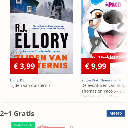
€ 3,99
€ 9,99
Ellory, R.J.
Rutger Vink, Thomas van Grins
Tijden van duisternis
De avonturen van Rutge
Thomas en Paco 5 - De
Verkleinstraal (Special
Edition)
2+1 Gratis
Meer
Best
Verkocht