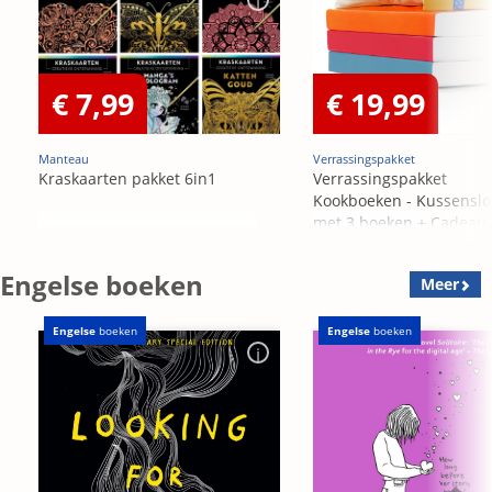
€ 7,99
€ 19,99
Manteau
Verrassingspakket
Kraskaarten pakket 6in1
Verrassingspakket
Kookboeken - Kussensl
met 3 boeken + Cadeau
OP=OP
Engelse boeken
Meer
Engelse
boeken
Engelse
boeken