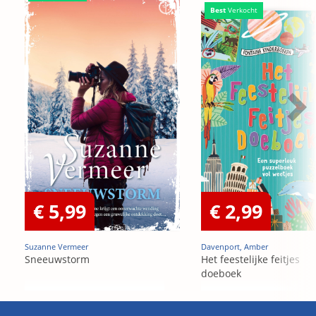
Best
Verkocht
€ 5,99
€ 2,99
Suzanne Vermeer
Davenport, Amber
Sneeuwstorm
Het feestelijke feitjes
doeboek