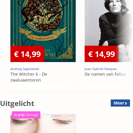
€ 14,99
€ 14,99
Andrzej Sapkowski
Juan Gabriel Vasquez
The Witcher 6 - De
De namen van Feliza
zwaluwentoren
Uitgelicht
Meer
In prijs
Verlaagd