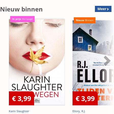
Nieuw binnen
Meer
In prijs
Verlaagd
Nieuw
Binnen
€ 3,99
€ 3,99
Karin Slaughter
Ellory, R.J.