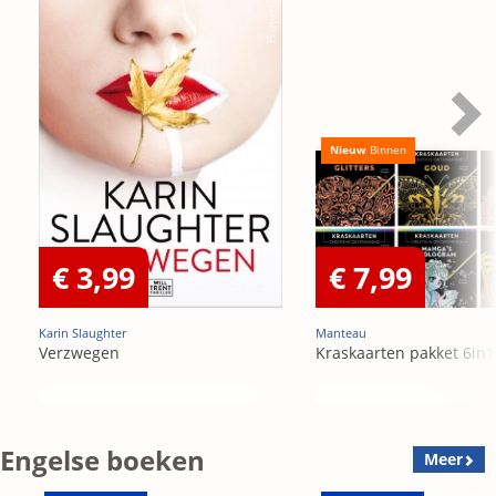
Nieuw
Binnen
€ 3,99
€ 7,99
Karin Slaughter
Manteau
Verzwegen
Kraskaarten pakket 6in1
Engelse boeken
Meer