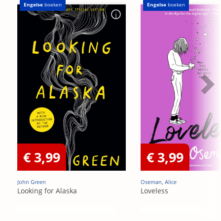
Engelse
boeken
Engelse
boeken
€ 3,99
€ 3,99
John Green
Oseman, Alice
Looking for Alaska
Loveless