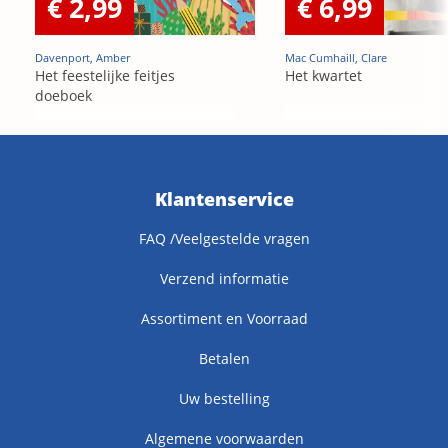
€ 2,99
€ 6,99
Davenport, Amber
Mac Cumhaill, Clare
Het feestelijke feitjes
Het kwartet
doeboek
Klantenservice
FAQ /Veelgestelde vragen
Verzend informatie
Assortiment en Voorraad
Betalen
Uw bestelling
Algemene voorwaarden