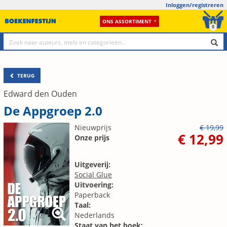
Inloggen/registreren
ONS ASSORTIMENT
0
TERUG
Edward den Ouden
De Appgroep 2.0
Nieuwprijs
€ 19,99
€ 12,99
Onze prijs
Uitgeverij:
Social Glue
Uitvoering:
Paperback
Taal:
Nederlands
Staat van het boek: