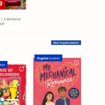
9
 | 5 Winterse
=OP
Meer
Engelse boeken
Engelse
boeken
ken