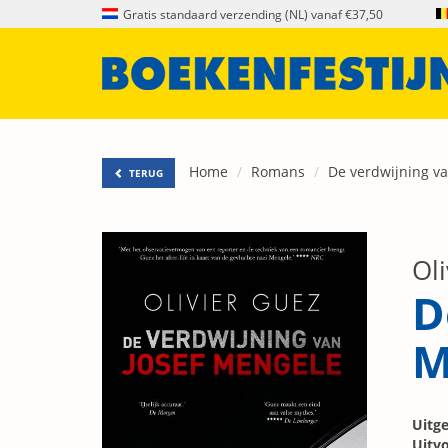
Gratis standaard verzending (NL) vanaf €37,50
Home
Romans
De verdwijning v
TERUG
Ol
D
M
Uitge
Uitvo