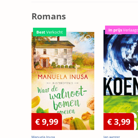
Romans
In prijs
Verlaag
Best
Verkocht
€ 9,99
€ 3,99
Manuela Inusa
Jan wester