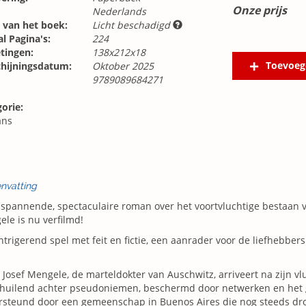
Onze prijs
Nederlands
 van het boek:
Licht beschadigd
l Pagina's:
224
tingen:
138x212x18
Toevoeg
chijningsdatum:
Oktober 2025
9789089684271
orie:
ns
nvatting
spannende, spectaculaire roman over het voortvluchtige bestaan v
le is nu verfilmd!
ntrigerend spel met feit en fictie, een aanrader voor de liefhebber
 Josef Mengele, de marteldokter van Auschwitz, arriveert na zijn vlu
huilend achter pseudoniemen, beschermd door netwerken en het ge
steund door een gemeenschap in Buenos Aires die nog steeds droo