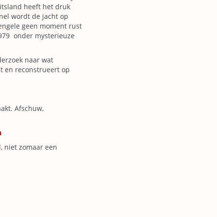
itsland heeft het druk
nel wordt de jacht op
Mengele geen moment rust
 1979 onder mysterieuze
derzoek naar wat
t en reconstrueert op
aakt. Afschuw,
n
, niet zomaar een