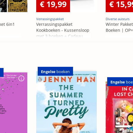
€ 19,99
€ 15,9
Verrassingspakket
Diverse auteurs
ket 6in1
Verrassingspakket
Winter Pakket
Kookboeken - Kussensloop
Boeken | OP
met 3 boeken + Cadeau
OP=OP
Engelse
boeken
n
Engelse
boe