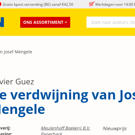
Gratis bpost verzending (BE) vanaf €42,50
Werkdagen voor 14:00 b
ONS ASSORTIMENT
an Josef Mengele
ivier Guez
e verdwijning van Jo
engele
verij:
Meulenhoff Boekerij B.V.
Nieuwprijs
ering:
Paperback