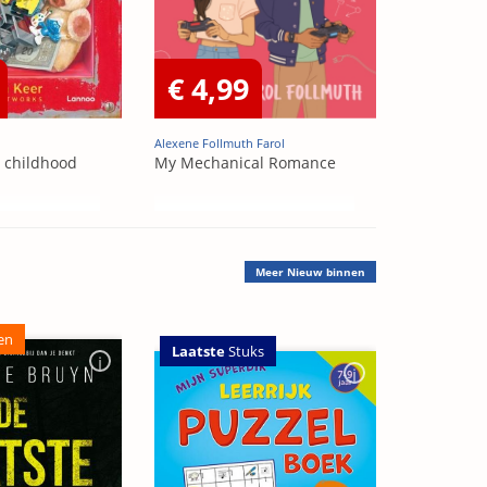
€ 4,99
Alexene Follmuth Farol
t childhood
My Mechanical Romance
Meer
Nieuw binnen
en
Laatste
Stuks