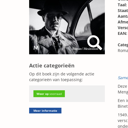
Taal:
Staat
Aanta
Afme
Vers
EAN:
Categ
Roma
Actie categorieën
Op dit boek zijn de volgende actie
Same
categorieën van toepassing:
Deze 
Menge
Weer op
voorraad
Een i
Binet
Meer informatie
1949.
versc
onder