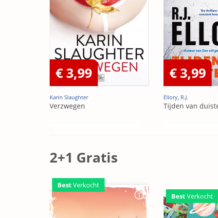
€ 3,99
€ 3,99
Karin Slaughter
Ellory, R.J.
Verzwegen
Tijden van duist
2+1 Gratis
Best
Verkocht
Best
Verkocht