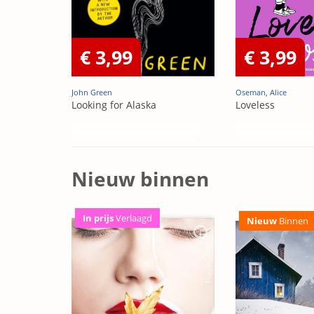
€ 3,99
€ 3,99
John Green
Oseman, Alice
Looking for Alaska
Loveless
Nieuw binnen
In prijs
Verlaagd
Nieuw
Binnen