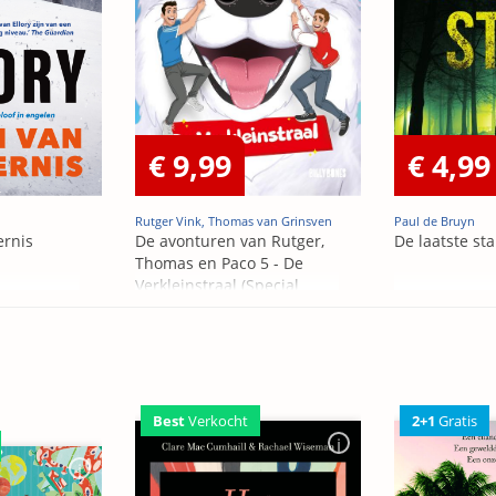
€ 9,99
€ 4,99
Rutger Vink, Thomas van Grinsven
Paul de Bruyn
ernis
De avonturen van Rutger,
De laatste st
Thomas en Paco 5 - De
Verkleinstraal (Special
Edition)
2+1
Gratis
Best
Verkocht