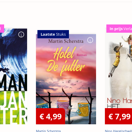
d
In prijs
Verl
Laatste
Stuks
€ 4,99
€ 7,99
Martin Scherstra
Nino Haratischwil