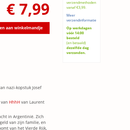
€ 7,99
verzendmethoden
vanaf €3,99.
Meer
verzendinformatie
en aan winkelmandje
Op werkdagen
vóór 14:00
besteld
(en betaald)
dezelfde dag
verzonden.
an nazi-kopstuk Josef
s van
HhhH
van Laurent
cht in Argentinië. Zich
ld van zijn familie, en
mt van het Vierde Rijk,