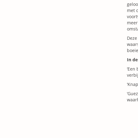
geloo
met d
voor
meer 
omsta
Deze 
waars
boeie
In de
‘Een 
verbi
‘Knap
‘Guez
waar