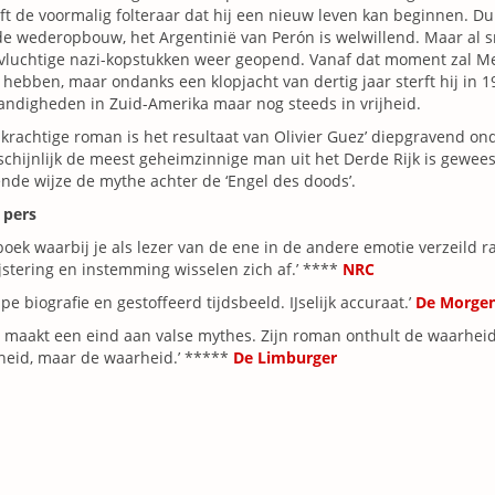
ft de voormalig folteraar dat hij een nieuw leven kan beginnen. Du
e wederopbouw, het Argentinië van Perón is welwillend. Maar al s
tvluchtige nazi-kopstukken weer geopend. Vanaf dat moment zal 
hebben, maar ondanks een klopjacht van dertig jaar sterft hij in
ndigheden in Zuid-Amerika maar nog steeds in vrijheid.
krachtige roman is het resultaat van Olivier Guez’ diepgravend on
chijnlijk de meest geheimzinnige man uit het Derde Rijk is gewees
nde wijze de mythe achter de ‘Engel des doods’.
 pers
boek waarbij je als lezer van de ene in de andere emotie verzeild r
jstering en instemming wisselen zich af.’ ****
NRC
pe biografie en gestoffeerd tijdsbeeld. IJselijk accuraat.’
De Morge
 maakt een eind aan valse mythes. Zijn roman onthult de waarheid
heid, maar de waarheid.’ *****
De Limburger