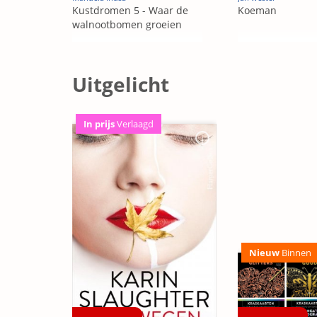
Kustdromen 5 - Waar de
Koeman
walnootbomen groeien
Uitgelicht
In prijs
Verlaagd
Nieuw
Binnen