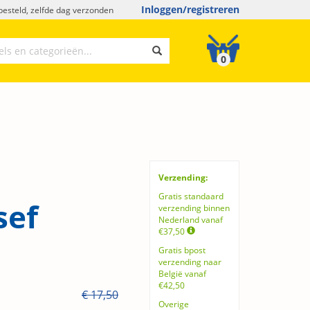
Inloggen/registreren
esteld, zelfde dag verzonden
0
Verzending:
Gratis standaard
sef
verzending binnen
Nederland vanaf
€37,50
Gratis bpost
verzending naar
België vanaf
€42,50
€ 17,50
Overige