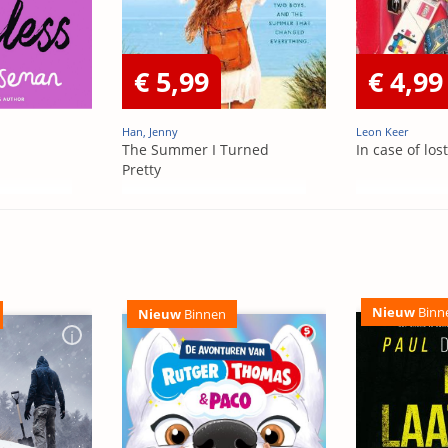
€ 5,99
€ 4,99
Han, Jenny
Leon Keer
The Summer I Turned
In case of los
Pretty
Nieuw
Binn
Nieuw
Binnen