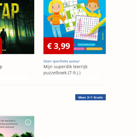
€ 3,99
Geen specifieke auteur
ap
Mijn superdik leerrijk
puzzelboek (7-9 j.)
Meer
2+1 Gratis