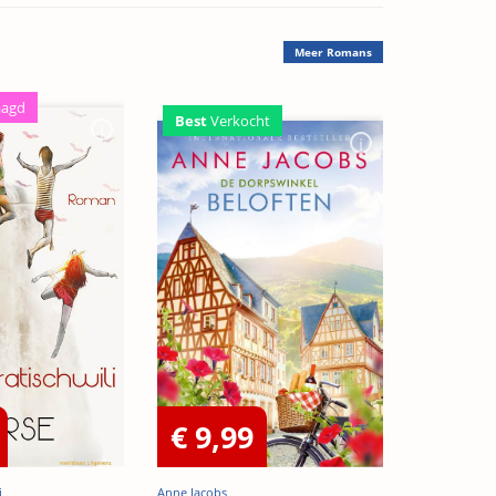
Meer
Romans
aagd
Best
Verkocht
€ 9,99
i
Anne Jacobs