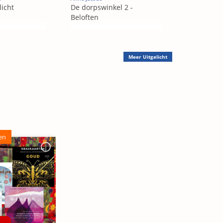
licht
De dorpswinkel 2 -
Beloften
Meer
Uitgelicht
en