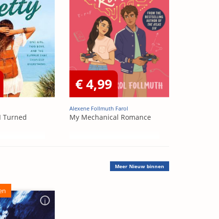
€ 4,99
Alexene Follmuth Farol
I Turned
My Mechanical Romance
Meer
Nieuw binnen
en