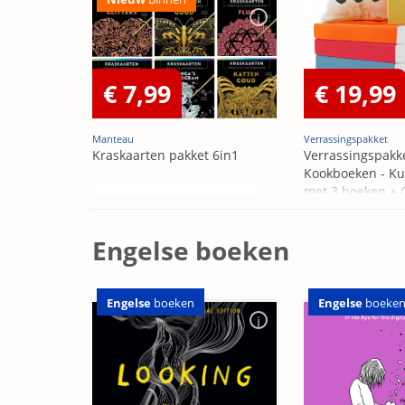
€ 7,99
€ 19,99
Manteau
Verrassingspakket
Kraskaarten pakket 6in1
Verrassingspakk
Kookboeken - Ku
met 3 boeken +
OP=OP
Engelse boeken
Engelse
boeken
Engelse
boeke