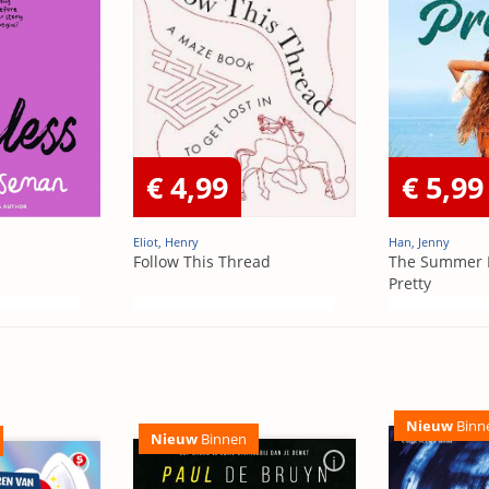
€ 4,99
€ 5,99
Eliot, Henry
Han, Jenny
Follow This Thread
The Summer 
Pretty
Nieuw
Binn
Nieuw
Binnen