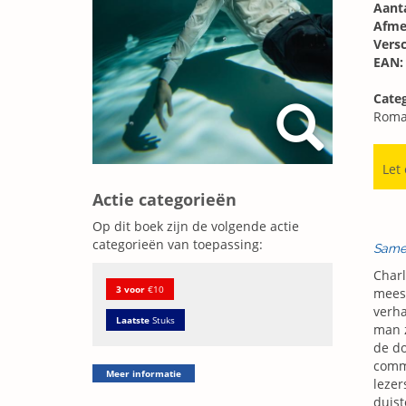
Aanta
Afme
Vers
EAN:
Categ
Roma
Let
Actie categorieën
Op dit boek zijn de volgende actie
categorieën van toepassing:
Same
Charl
3 voor
€10
meest
verha
Laatste
Stuks
man z
de do
comme
Meer informatie
lezer
duist