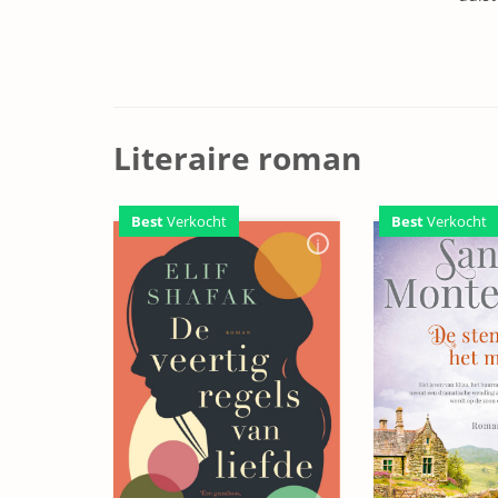
Literaire roman
Best
Verkocht
Best
Verkocht