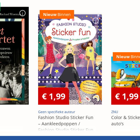
Nieuw
Binnen
Nieuw
Binn
€ 1,99
€ 1,99
Geen specifieke auteur
ZNU
Fashion Studio Sticker Fun
Color & Sticke
– Aankleedpoppen /
auto's
Fashion Studio Sticker Fun
– Poupées Á habiller