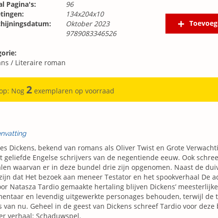
l Pagina's:
96
tingen:
134x204x10
Toevoeg
chijningsdatum:
Oktober 2023
9789083346526
orie:
ns
/
Literaire roman
2
 op: Nog
exemplaren op voorraad
nvatting
es Dickens, bekend van romans als Oliver Twist en Grote Verwachti
 geliefde Engelse schrijvers van de negentiende eeuw. Ook schree
len waarvan er in deze bundel drie zijn opgenomen. Naast de dui
ijn dat Het bezoek aan meneer Testator en het spookverhaal De ad
or Natasza Tardio gemaakte hertaling blijven Dickens’ meesterlijk
ntaar en levendig uitgewerkte personages behouden, terwijl de ta
s van nu. Geheel in de geest van Dickens schreef Tardio voor deze
er verhaal: Schaduwspel.