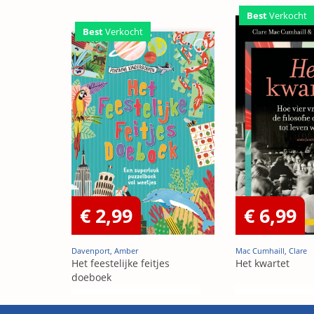
Best
Verkocht
Best
Verkocht
€ 2,99
€ 6,99
Davenport, Amber
Mac Cumhaill, Clare
Het feestelijke feitjes
Het kwartet
doeboek