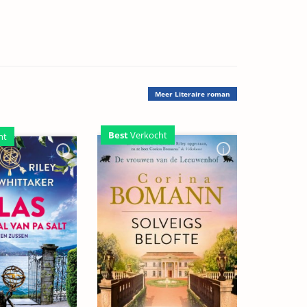
Meer
Literaire roman
Best
Verkocht
ht