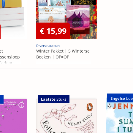
€ 15,99
Diverse auteurs
et
Winter Pakket | 5 Winterse
ssensloop
Boeken | OP=OP
 Cadeau
Engelse
boe
Laatste
Stuks
n