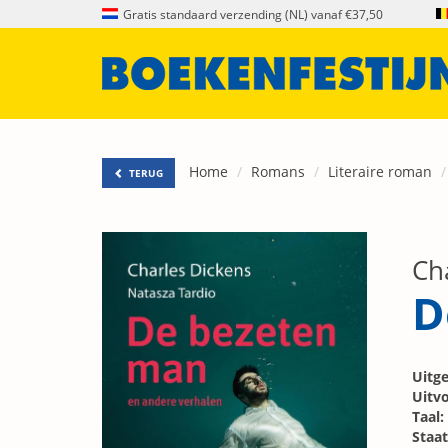
Gratis standaard verzending (NL) vanaf €37,50
Home
Romans
Literaire roman
TERUG
Ch
D
Uitge
Uitvo
Taal:
Staat