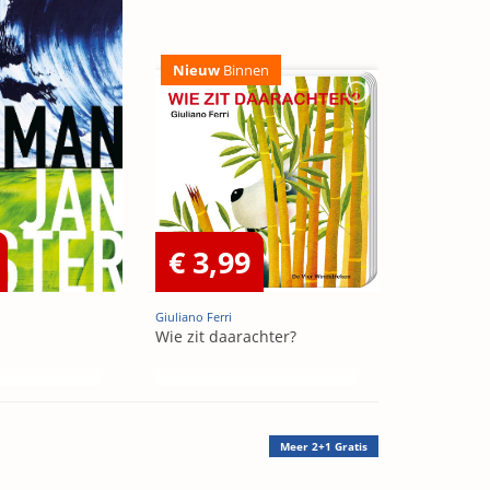
Nieuw
Binnen
€ 3,99
Giuliano Ferri
Wie zit daarachter?
Meer
2+1 Gratis