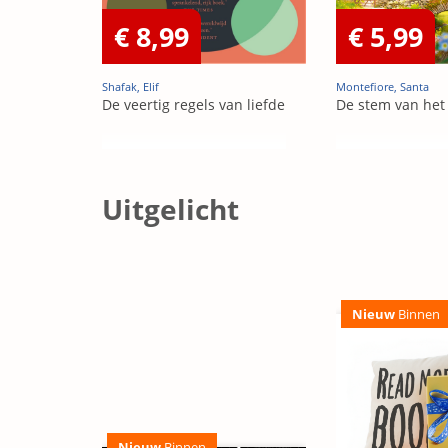
€ 8,99
€ 5,99
Shafak, Elif
Montefiore, Santa
De veertig regels van liefde
De stem van het
Uitgelicht
Nieuw
Binnen
Nieuw
Binnen