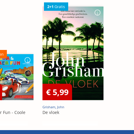
2+1
Gratis
en
€ 5,99
Grisham, John
r Fun - Coole
De vloek