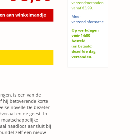
verzendmethoden
vanaf €3,99.
en aan winkelmandje
Meer
verzendinformatie
Op werkdagen
vóór 14:00
besteld
(en betaald)
dezelfde dag
verzonden.
ngen, is een van de
f hij betoverende korte
velse novelle De bezeten
vocaat en de geest. In
e maatschappelijke
al naadloos aansluit bij
 bundel zelf een nieuw