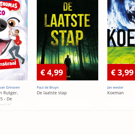
€ 4,99
€ 3,99
van Grinsven
Paul de Bruyn
Jan wester
n Rutger,
De laatste stap
Koeman
5 - De
pecial