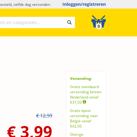
Inloggen/registreren
esteld, zelfde dag verzonden
0
Verzending:
Gratis standaard
verzending binnen
Nederland vanaf
€37,50
Gratis bpost
€ 12,99
verzending naar
België vanaf
€ 3,99
€42,50
Overige