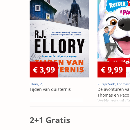
€ 3,99
€ 9,99
Ellory, R.J.
Rutger Vink, Thomas 
Tijden van duisternis
De avonturen va
Thomas en Paco 
Verkleinstraal (S
Edition)
2+1 Gratis