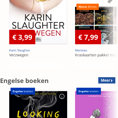
Nieuw
Binnen
€ 3,99
€ 7,99
Karin Slaughter
Manteau
Verzwegen
Kraskaarten pakket 6in1
Engelse boeken
Meer
Engelse
boeken
Engelse
boeken