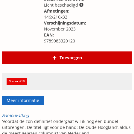
Licht beschadigd
Afmetingen:
146x216x32
Verschijningsdatum:
November 2023
EAN:
9789083320120
Toevoegen
3 voor
€10
Meer informatie
Samenvatting
‘Voordat de zon definitief ondergaat wil ik nog één bundel
uitbrengen. De titel ligt voor de hand: De Oude Hoogland’, aldus
de meest gelezen columnist van Nederland.