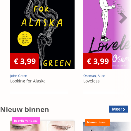
€ 3,99
€ 3,99
John Green
Oseman, Alice
Looking for Alaska
Loveless
Nieuw binnen
Meer
In prijs
Verlaagd
Nieuw
Binnen