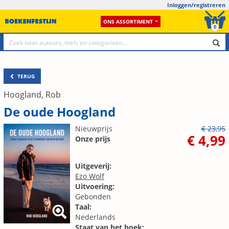
Inloggen/registreren
ONS ASSORTIMENT
0
TERUG
Hoogland, Rob
De oude Hoogland
Nieuwprijs
€ 23,95
€ 4,99
Onze prijs
Uitgeverij:
Ezo Wolf
Uitvoering:
Gebonden
Taal:
Nederlands
Staat van het boek: