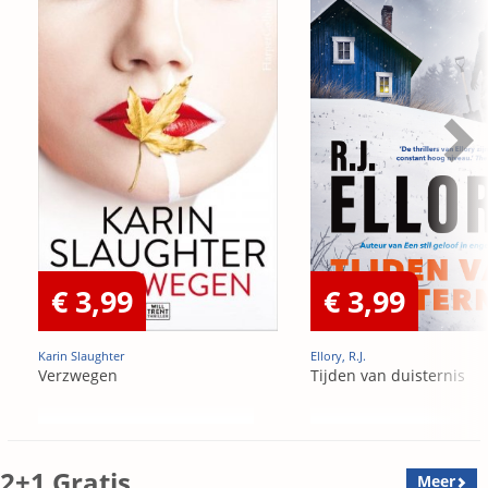
€ 3,99
€ 3,99
Karin Slaughter
Ellory, R.J.
Verzwegen
Tijden van duisternis
2+1 Gratis
Meer