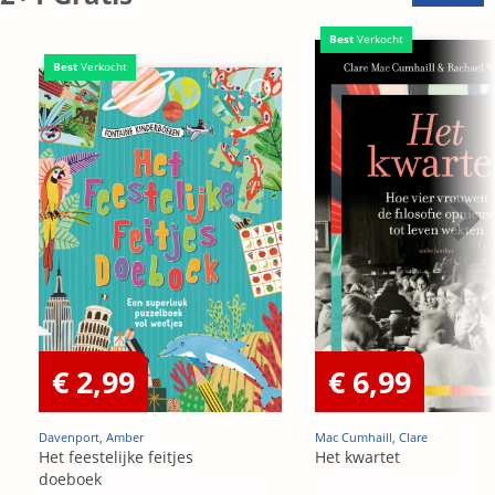
Best
Verkocht
Best
Verkocht
€ 2,99
€ 6,99
Davenport, Amber
Mac Cumhaill, Clare
Het feestelijke feitjes
Het kwartet
doeboek