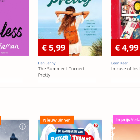
€ 5,99
€ 4,99
Han, Jenny
Leon Keer
The Summer I Turned
In case of los
Pretty
In prijs
Verl
Nieuw
Binnen