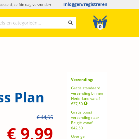
Inloggen/registreren
esteld, zelfde dag verzonden
0
Verzending:
Gratis standaard
ss Plan
verzending binnen
Nederland vanaf
€37,50
Gratis bpost
€ 44,95
verzending naar
België vanaf
€ 9,99
€42,50
Overige