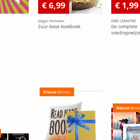
€ 6,99
€ 1,99
n
Jürgen Vormann
DIRK LEMAITRE
Zuur-base kookboek
De complete
voedingswijz
Nieuw
Binnen
Nieuw
Binn