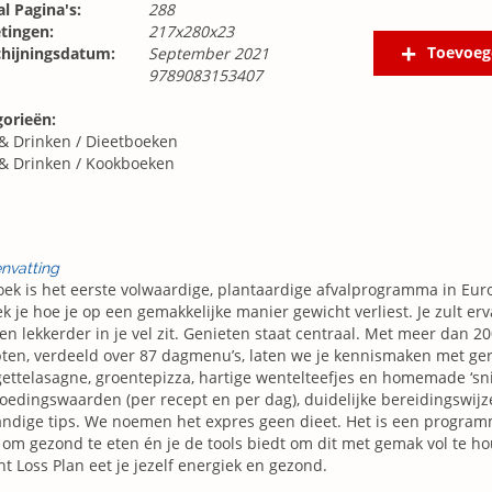
l Pagina's:
288
tingen:
217x280x23
Toevoeg
chijningsdatum:
September 2021
9789083153407
gorieën:
 & Drinken
/
Dieetboeken
 & Drinken
/
Kookboeken
nvatting
oek is het eerste volwaardige, plantaardige afvalprogramma in Euro
k je hoe je op een gemakkelijke manier gewicht verliest. Je zult er
en lekkerder in je vel zit. Genieten staat centraal. Met meer dan 
ten, verdeeld over 87 dagmenu’s, laten we je kennismaken met ger
ettelasagne, groentepizza, hartige wentelteefjes en homemade ‘sni
oedingswaarden (per recept en per dag), duidelijke bereidingswijz
ndige tips. We noemen het expres geen dieet. Het is een program
 om gezond te eten én je de tools biedt om dit met gemak vol te h
t Loss Plan eet je jezelf energiek en gezond.