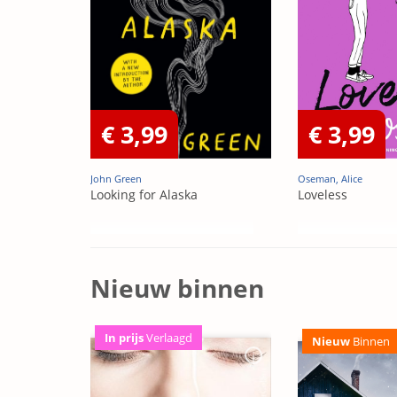
€ 3,99
€ 3,99
John Green
Oseman, Alice
Looking for Alaska
Loveless
Nieuw binnen
In prijs
Verlaagd
Nieuw
Binnen