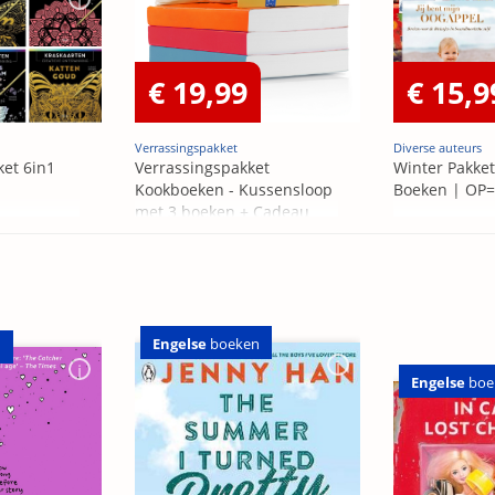
€ 19,99
€ 15,9
Verrassingspakket
Diverse auteurs
ket 6in1
Verrassingspakket
Winter Pakket
Kookboeken - Kussensloop
Boeken | OP
met 3 boeken + Cadeau
OP=OP
Engelse
boeken
n
Engelse
boe