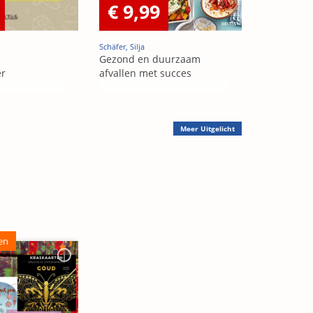
€ 9,99
Schäfer, Silja
Gezond en duurzaam
er
afvallen met succes
Meer
Uitgelicht
en