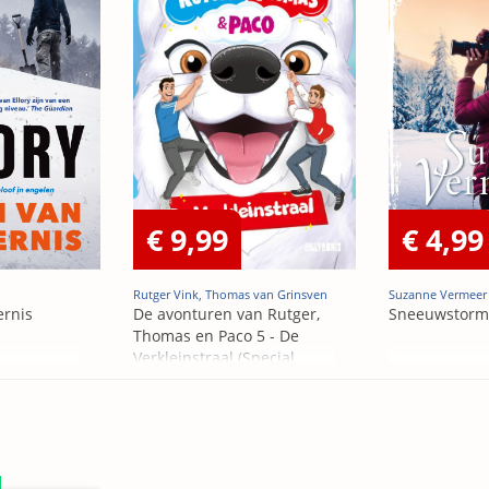
€ 9,99
€ 4,99
Rutger Vink, Thomas van Grinsven
Suzanne Vermeer
ernis
De avonturen van Rutger,
Sneeuwstorm
Thomas en Paco 5 - De
Verkleinstraal (Special
Edition)