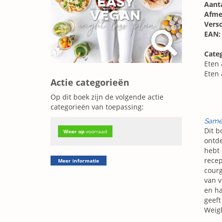
Aanta
Afme
Vers
EAN:
Cate
Eten
Eten
Actie categorieën
Op dit boek zijn de volgende actie
categorieën van toepassing:
Same
Dit b
Weer op
voorraad
ontde
hebt 
recep
Meer informatie
courg
van v
en ha
geeft
Weigh