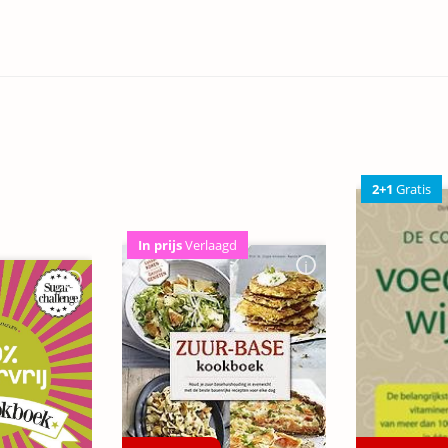
2+1
Gratis
In prijs
Verlaagd