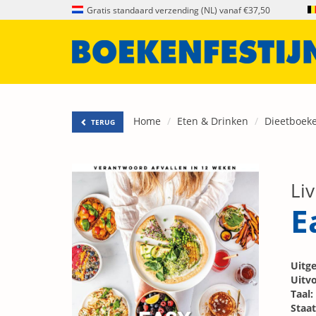
Gratis standaard verzending (NL) vanaf €37,50
Home
Eten & Drinken
Dieetboek
TERUG
Liv
E
Uitge
Uitvo
Taal:
Staat