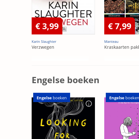
€ 3,99
€ 7,99
Karin Slaughter
Manteau
Verzwegen
Kraskaarten pak
Engelse boeken
Engelse
boeken
Engelse
boeke