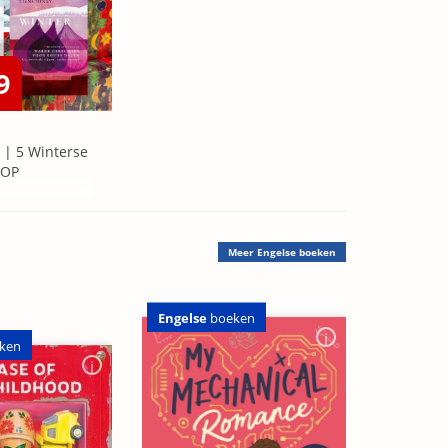
9
 | 5 Winterse
=OP
Meer
Engelse boeken
Engelse
boeken
ken