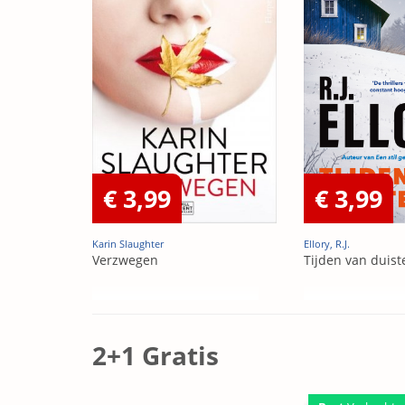
€ 3,99
€ 3,99
Karin Slaughter
Ellory, R.J.
Verzwegen
Tijden van duist
2+1 Gratis