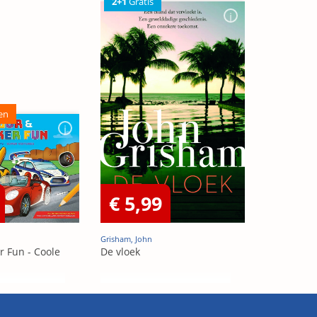
2+1
Gratis
en
€ 5,99
Grisham, John
r Fun - Coole
De vloek