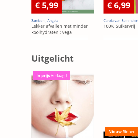
€ 5,99
€ 6,99
Zamboni, Angela
Carola van Bemmele
Lekker afvallen met minder
100% Suikervrij
koolhydraten : vega
Uitgelicht
In prijs
Verlaagd
Nieuw
Binnen