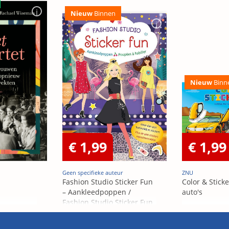
Nieuw
Binnen
Nieuw
Binn
€ 1,99
€ 1,99
Geen specifieke auteur
ZNU
Fashion Studio Sticker Fun
Color & Sticke
– Aankleedpoppen /
auto's
Fashion Studio Sticker Fun
– Poupées Á habiller