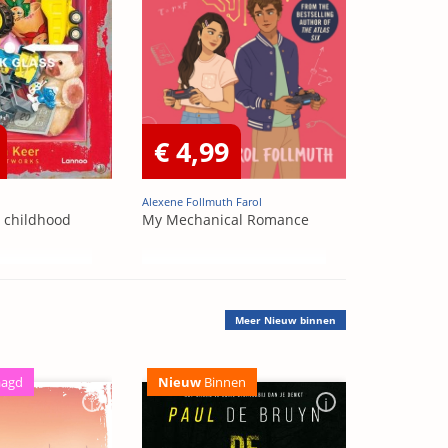
€ 4,99
Alexene Follmuth Farol
t childhood
My Mechanical Romance
Meer
Nieuw binnen
aagd
Nieuw
Binnen