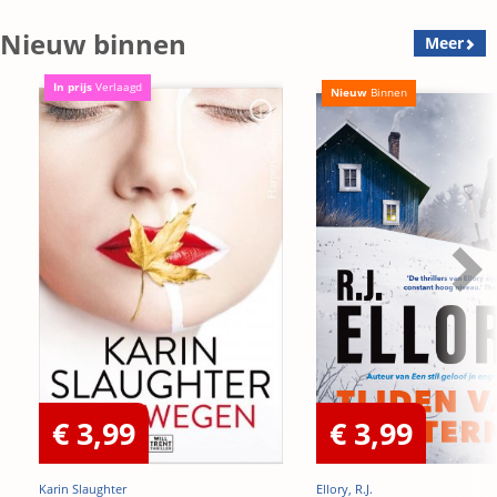
Nieuw binnen
Meer
In prijs
Verlaagd
Nieuw
Binnen
€ 3,99
€ 3,99
Karin Slaughter
Ellory, R.J.