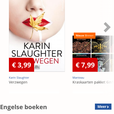
Nieuw
Binnen
€ 3,99
€ 7,99
Karin Slaughter
Manteau
Verzwegen
Kraskaarten pakket 6in1
Engelse boeken
Meer