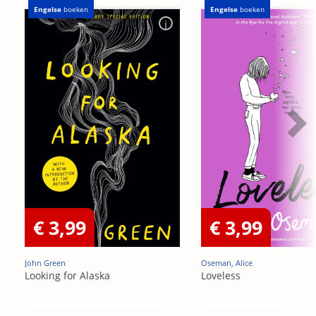
Engelse
boeken
Engelse
boeken
€ 3,99
€ 3,99
John Green
Oseman, Alice
Looking for Alaska
Loveless