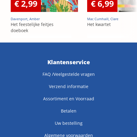
€ 2,99
€ 6,99
Davenport, Amber
Mac Cumhaill, Clare
Het feestelijke feitjes
Het kwartet
doeboek
Klantenservice
FAQ /Veelgestelde vragen
Verzend informatie
Assortiment en Voorraad
Betalen
Uw bestelling
Algemene voorwaarden