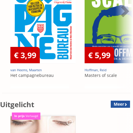
€ 3,99
€ 5,99
van Heems, Maarten
Hoffman, Reid
Het campagnebureau
Masters of scale
Uitgelicht
Meer
In prijs
Verlaagd