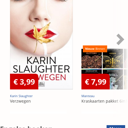
Nieuw
Binnen
€ 3,99
€ 7,99
Karin Slaughter
Manteau
Verzwegen
Kraskaarten pakket 6in1