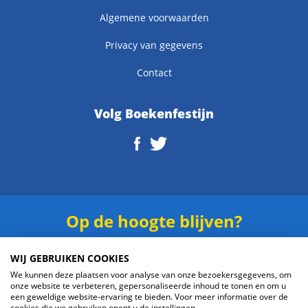
Algemene voorwaarden
Privacy van gegevens
Contact
Volg Boekenfestijn
Op de hoogte blijven?
Schrijf je in voor onze
nieuwsbrief
.
WIJ GEBRUIKEN COOKIES
We kunnen deze plaatsen voor analyse van onze bezoekersgegevens, om
onze website te verbeteren, gepersonaliseerde inhoud te tonen en om u
een geweldige website-ervaring te bieden. Voor meer informatie over de
cookies die we gebruiken opent u de instellingen.