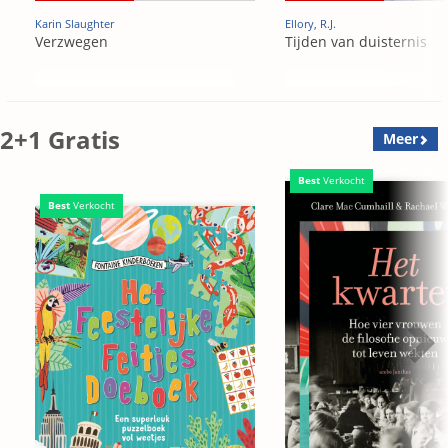
Karin Slaughter
Ellory, R.J.
Verzwegen
Tijden van duisternis
2+1 Gratis
Meer
Best
Verkocht
Best
Verkocht