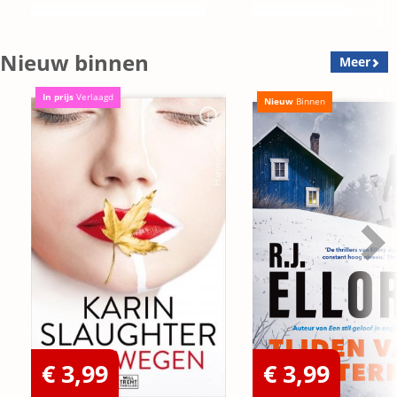
Nieuw binnen
Meer
In prijs
Verlaagd
Nieuw
Binnen
€ 3,99
€ 3,99