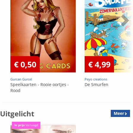
€ 0,50
€ 4,99
Gurcan Gurcel
Peyo creations
Speelkaarten - Rooie oortjes -
De Smurfen
Rood
Uitgelicht
Meer
In prijs
Verlaagd