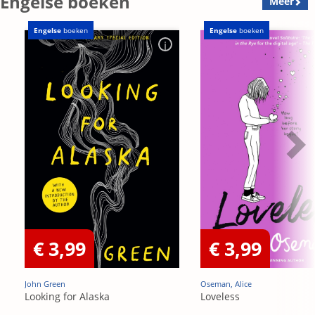
Engelse boeken
Meer
Engelse
boeken
Engelse
boeken
€ 3,99
€ 3,99
John Green
Oseman, Alice
Looking for Alaska
Loveless