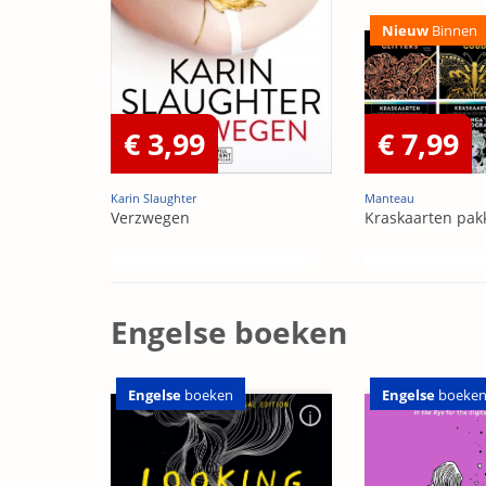
Nieuw
Binnen
€ 3,99
€ 7,99
Karin Slaughter
Manteau
Verzwegen
Kraskaarten pak
Engelse boeken
Engelse
boeken
Engelse
boeke