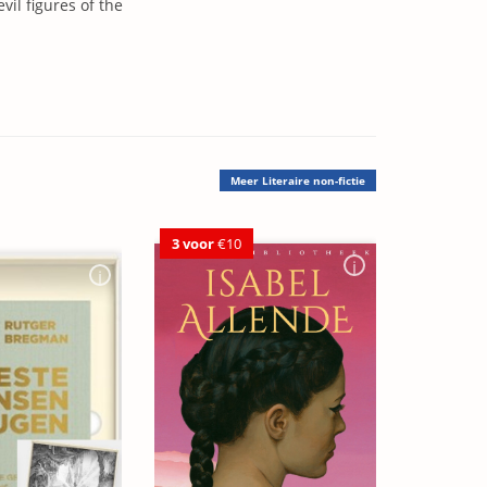
vil figures of the
Meer
Literaire non-fictie
3 voor
€10