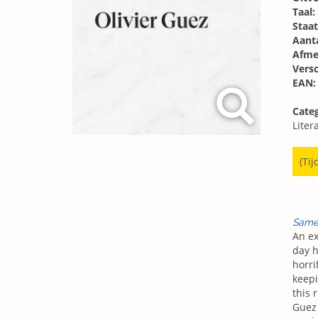
Taal:
Staat
Aanta
Afme
Vers
EAN:
Categ
Liter
(Tij
Same
An ex
day h
horri
keepi
this 
Guez 