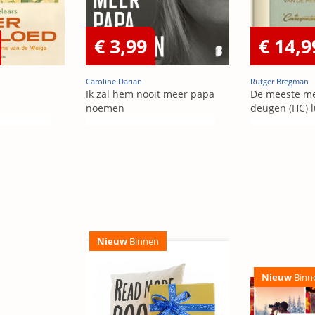
€ 3,99
€ 14,9
Caroline Darian
Rutger Bregman
Ik zal hem nooit meer papa
De meeste m
noemen
deugen (HC) l
Nieuw
Binnen
Nieuw
Binn