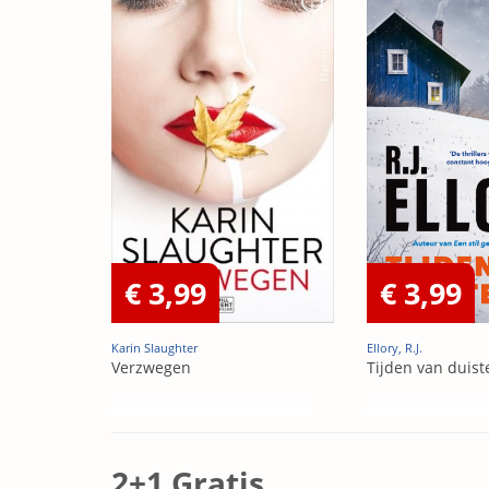
€ 3,99
€ 3,99
Karin Slaughter
Ellory, R.J.
Verzwegen
Tijden van duist
2+1 Gratis