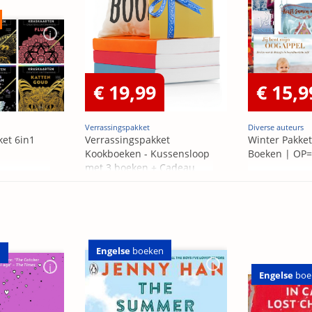
€ 19,99
€ 15,9
Verrassingspakket
Diverse auteurs
ket 6in1
Verrassingspakket
Winter Pakket
Kookboeken - Kussensloop
Boeken | OP
met 3 boeken + Cadeau
OP=OP
Engelse
boeken
n
Engelse
boe