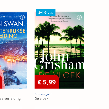
2+1
Gratis
€ 5,99
Grisham, John
se verleiding
De vloek