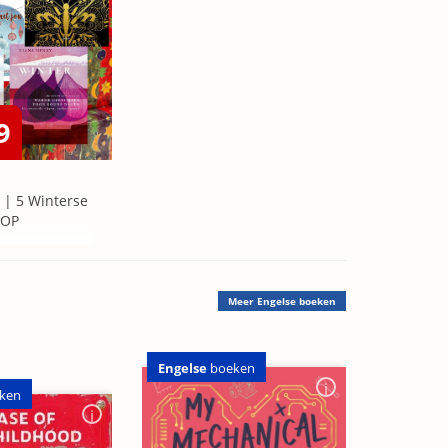
9
 | 5 Winterse
=OP
Meer
Engelse boeken
Engelse
boeken
ken