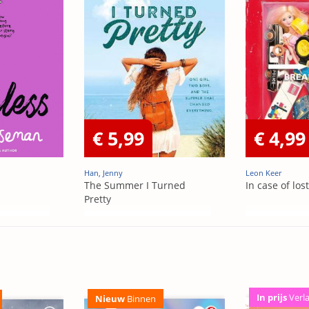
€ 5,99
€ 4,99
Han, Jenny
Leon Keer
The Summer I Turned
In case of los
Pretty
In prijs
Verl
Nieuw
Binnen