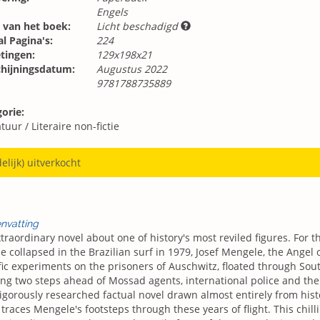
Engels
 van het boek:
Licht beschadigd
l Pagina's:
224
tingen:
129x198x21
chijningsdatum:
Augustus 2022
9781788735889
orie:
atuur
/
Literaire non-fictie
delijk) uitverkocht
nvatting
traordinary novel about one of history's most reviled figures. For t
e collapsed in the Brazilian surf in 1979, Josef Mengele, the Ange
fic experiments on the prisoners of Auschwitz, floated through Sout
ng two steps ahead of Mossad agents, international police and the w
rigorously researched factual novel drawn almost entirely from his
traces Mengele's footsteps through these years of flight. This chill