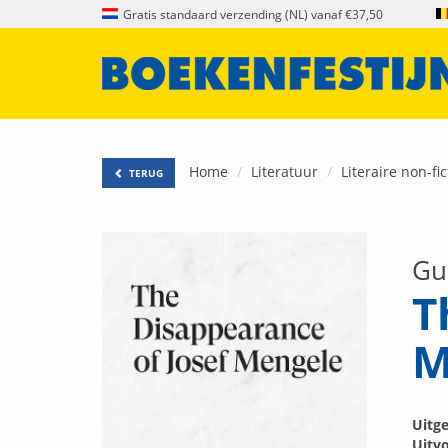
Gratis standaard verzending (NL) vanaf €37,50
Home
Literatuur
Literaire non-fic
TERUG
Gue
T
M
Uitge
Uitvo