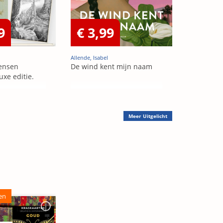
9
€ 3,99
Allende, Isabel
ensen
De wind kent mijn naam
uxe editie.
Meer
Uitgelicht
en