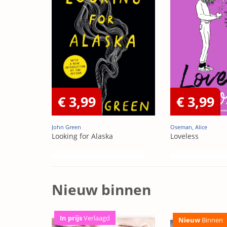
€ 3,99
€ 3,99
John Green
Oseman, Alice
Looking for Alaska
Loveless
Nieuw binnen
In prijs
Verlaagd
Nieuw
Binnen