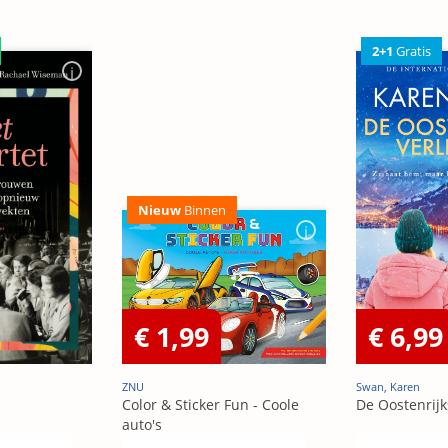
2+1
Gratis
Nieuw
Binnen
€ 1,99
€ 6,99
ZNU
Swan, Karen
Color & Sticker Fun - Coole
De Oostenrijk
auto's