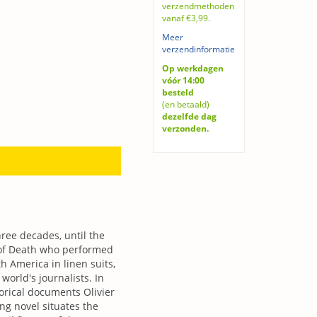
verzendmethoden
vanaf €3,99.
Meer
verzendinformatie
Op werkdagen
vóór 14:00
besteld
(en betaald)
dezelfde dag
verzonden.
hree decades, until the
l of Death who performed
h America in linen suits,
orld's journalists. In
torical documents Olivier
ing novel situates the