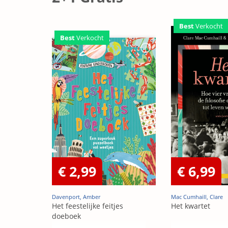
Best
Verkocht
Best
Verkocht
€ 2,99
€ 6,99
Davenport, Amber
Mac Cumhaill, Clare
Het feestelijke feitjes
Het kwartet
doeboek