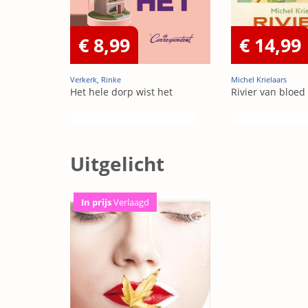
€ 8,99
€ 14,99
Verkerk, Rinke
Michel Krielaars
Het hele dorp wist het
Rivier van bloed
Uitgelicht
In prijs
Verlaagd