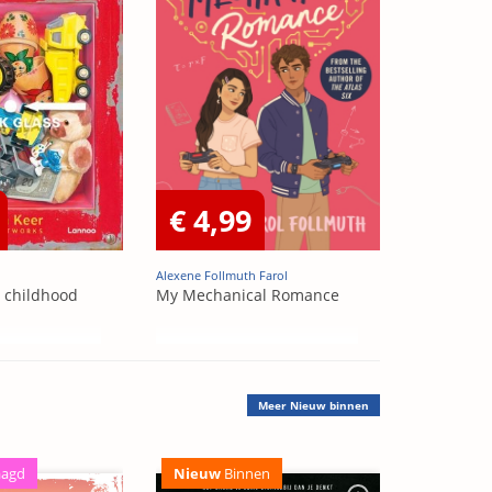
€ 4,99
Alexene Follmuth Farol
t childhood
My Mechanical Romance
Meer
Nieuw binnen
aagd
Nieuw
Binnen