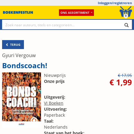
Inloggen/registreren
ONS ASSORTIMENT
0
TERUG
Gyuri Vergouw
Bondscoach!
Nieuwprijs
€ 17,95
€ 1,99
Onze prijs
Uitgeverij:
VI Boeken
Uitvoering:
Paperback
Taal:
Nederlands
Staat van het boek: