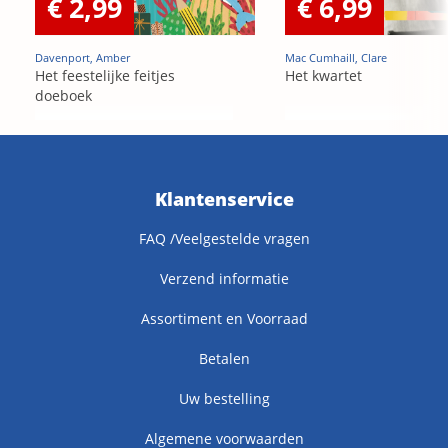
€ 2,99
€ 6,99
Davenport, Amber
Mac Cumhaill, Clare
Het feestelijke feitjes
Het kwartet
doeboek
Klantenservice
FAQ /Veelgestelde vragen
Verzend informatie
Assortiment en Voorraad
Betalen
Uw bestelling
Algemene voorwaarden