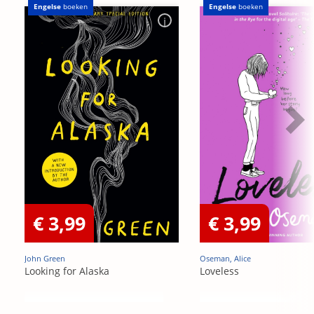
Engelse
boeken
Engelse
boeken
€ 3,99
€ 3,99
John Green
Oseman, Alice
Looking for Alaska
Loveless