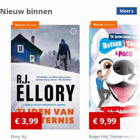
Nieuw binnen
Meer
Nieuw
Binnen
Nieuw
Binnen
€ 3,99
€ 9,99
Ellory, R.J.
Rutger Vink, Thomas van Grins