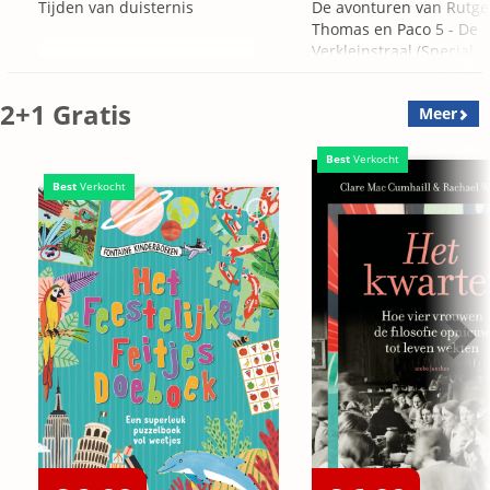
Tijden van duisternis
De avonturen van Rutge
Thomas en Paco 5 - De
Verkleinstraal (Special
Edition)
2+1 Gratis
Meer
Best
Verkocht
Best
Verkocht