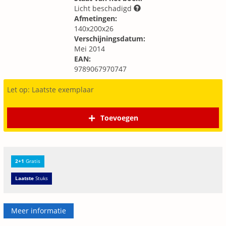
Licht beschadigd
Afmetingen:
140x200x26
Verschijningsdatum:
Mei 2014
EAN:
9789067970747
Let op: Laatste exemplaar
Toevoegen
2+1
Gratis
Laatste
Stuks
Meer informatie