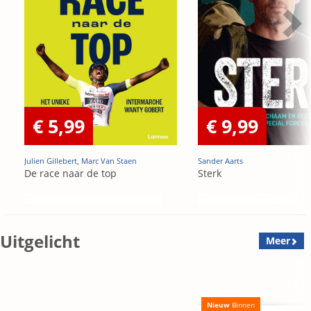
€ 5,99
€ 9,99
Julien Gillebert, Marc Van Staen
Sander Aarts
De race naar de top
Sterk
Uitgelicht
Meer
Nieuw
Binnen