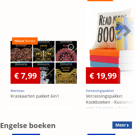
Nieuw
Binnen
€ 7,99
€ 19,99
Manteau
Verrassingspakket
Kraskaarten pakket 6in1
Verrassingspakket
Kookboeken - Kussensl
met 3 boeken + Cadeau
OP=OP
Engelse boeken
Meer