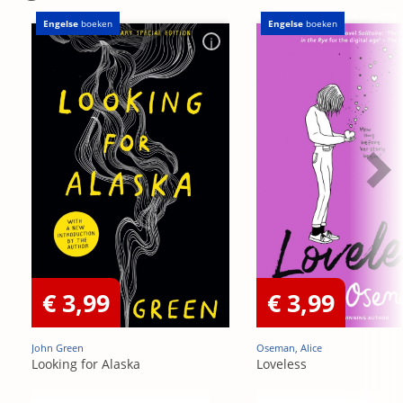
Engelse
boeken
Engelse
boeken
€ 3,99
€ 3,99
John Green
Oseman, Alice
Looking for Alaska
Loveless