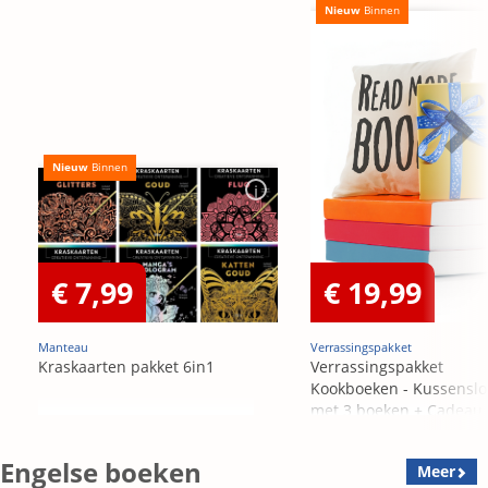
Nieuw
Binnen
Nieuw
Binnen
€ 7,99
€ 19,99
Manteau
Verrassingspakket
Kraskaarten pakket 6in1
Verrassingspakket
Kookboeken - Kussensl
met 3 boeken + Cadeau
OP=OP
Engelse boeken
Meer