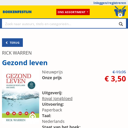
Inloggen/registreren
ONS ASSORTIMENT
0
TERUG
RICK WARREN
Gezond leven
Nieuwprijs
€ 19,95
€ 3,50
Onze prijs
Uitgeverij:
Royal Jongbloed
Uitvoering:
Paperback
Taal:
Nederlands
Staat van het boek: