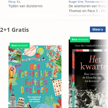
Ellory, R.J.
Rutger Vink, Thomas van Grins
Tijden van duisternis
De avonturen van Rutge
Thomas en Paco 5 - De
Verkleinstraal (Special
Edition)
2+1 Gratis
Meer
Best
Verkocht
Best
Verkocht