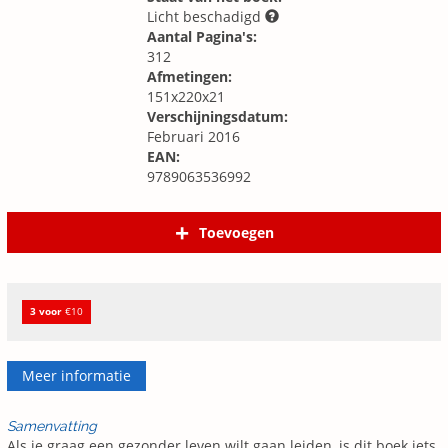
Licht beschadigd
Aantal Pagina's:
312
Afmetingen:
151x220x21
Verschijningsdatum:
Februari 2016
EAN:
9789063536992
Toevoegen
3 voor
€10
Meer informatie
Samenvatting
Als je graag een gezonder leven wilt gaan leiden, is dit boek iets