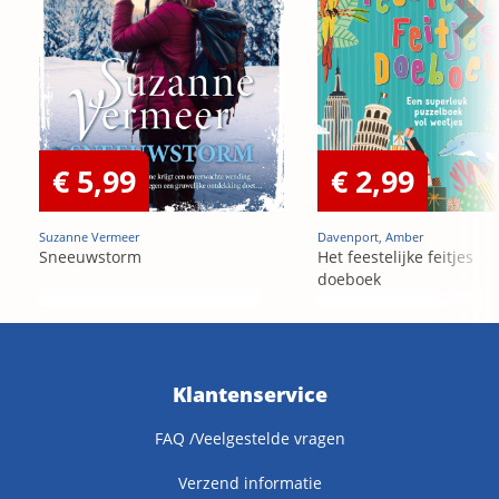
€ 5,99
€ 2,99
Suzanne Vermeer
Davenport, Amber
Sneeuwstorm
Het feestelijke feitjes
doeboek
Klantenservice
FAQ /Veelgestelde vragen
Verzend informatie