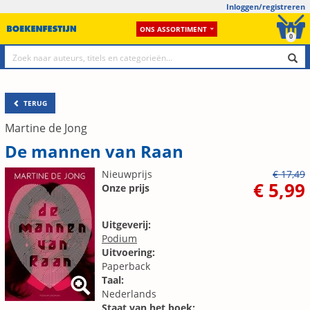
Inloggen/registreren
ONS ASSORTIMENT
0
TERUG
Martine de Jong
De mannen van Raan
Nieuwprijs
€ 17,49
€ 5,99
Onze prijs
Uitgeverij:
Podium
Uitvoering:
Paperback
Taal:
Nederlands
Staat van het boek: