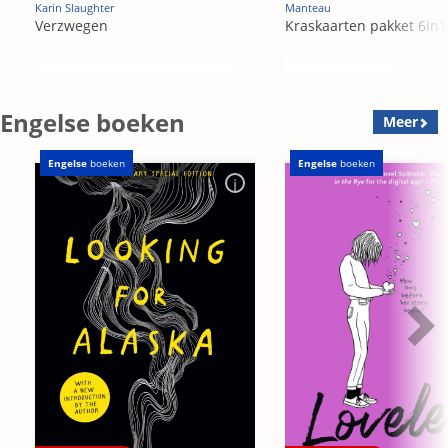
Karin Slaughter
Manteau
Verzwegen
Kraskaarten pakket 6in1
Engelse boeken
Meer
Engelse
boeken
Engelse
boeken