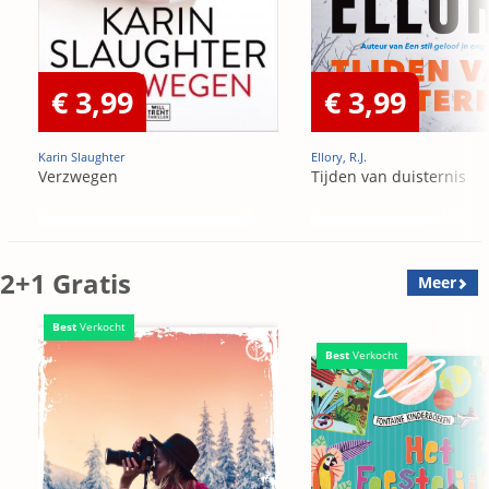
€ 3,99
€ 3,99
Karin Slaughter
Ellory, R.J.
Verzwegen
Tijden van duisternis
2+1 Gratis
Meer
Best
Verkocht
Best
Verkocht