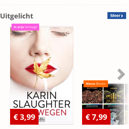
Uitgelicht
Meer
In prijs
Verlaagd
Nieuw
Binnen
€ 3,99
€ 7,99