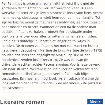
Per Pennings is programmeur en zit het liefst thuis met de
gordijnen dicht. Totdat hij verliefd wordt op Raan. Als een
wervelwind komt ze zijn leven binnen: ze kookt voor hem, neemt
hem mee op sleeptouw en stelt hem voor aan haar familie. Tot
zijn verbazing woont ze met haar zesentwintig jaar nog thuis bij
haar moeder en broers. Wanneer de een na de andere man
opduikt in Raans verhalen, probeert Per de situatie onder
controle te krijgen door alles te vatten in schema’s en lijsten.
Een ding is duidelijk: hij heeft niet langer de touwtjes in
handen. De mannen van Raan is het met veel vaart en humor
geschreven debuut van Martine de Jong. Martine de Jong (1975)
houdt sinds 1999 een dagelijks weblog bij op 10e.nl, dat
honderdduizenden bezoekers trekt. Ze was een van de
drijvende krachten achter Recensiekoning. Voorts is ze bekend
van haar stukken over Wie is de Mol? voor de Volkskrant. ‘Een
romantisch doolhof, waar je met veel liefde in wilt blijven
verdwalen. Een heel erg mooi boek!’ Arjen Lubach ‘Martine de
Jong laat zien dat liefde uiteindelijk de allermoeilijkste puzzel is.’
Ionica Smeets
Literaire roman
Meer