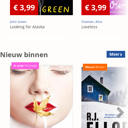
€ 3,99
€ 3,99
John Green
Oseman, Alice
Looking for Alaska
Loveless
Nieuw binnen
Meer
In prijs
Verlaagd
Nieuw
Binnen