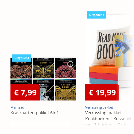
Uitgelicht
Uitgelicht
€ 7,99
€ 19,99
Manteau
Verrassingspakket
Kraskaarten pakket 6in1
Verrassingspakket
Kookboeken - Kussensl
met 3 boeken + Cadeau
OP=OP