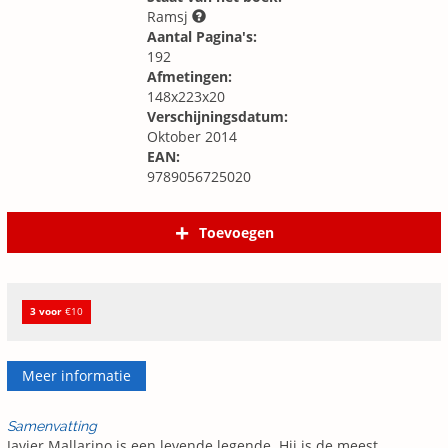
Ramsj
Aantal Pagina's:
192
Afmetingen:
148x223x20
Verschijningsdatum:
Oktober 2014
EAN:
9789056725020
Toevoegen
3 voor
€10
Meer informatie
Samenvatting
Javier Mallarino is een levende legende. Hij is de meest