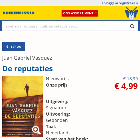
Inloggen/registreren
ONS ASSORTIMENT
0
TERUG
Juan Gabriel Vasquez
De reputaties
Nieuwprijs
€ 18,99
€ 4,99
Onze prijs
Uitgeverij:
Signatuur
Uitvoering:
Gebonden
Taal:
Nederlands
Staat van het boek: