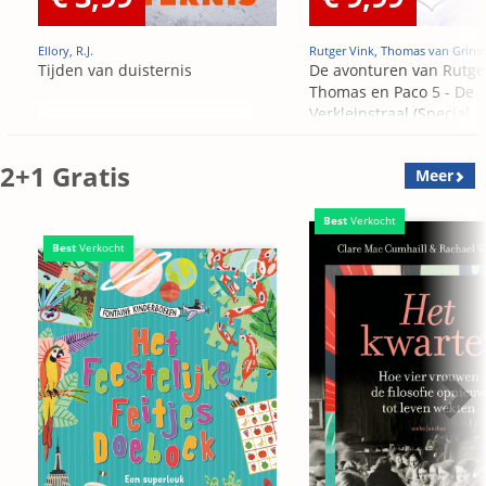
Ellory, R.J.
Rutger Vink, Thomas van Grins
Tijden van duisternis
De avonturen van Rutge
Thomas en Paco 5 - De
Verkleinstraal (Special
Edition)
2+1 Gratis
Meer
Best
Verkocht
Best
Verkocht