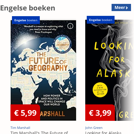
Engelse boeken
Meer
Engelse
boeken
Engelse
boeken
€ 5,99
€ 3,99
Tim Marshall
John Green
Tim Marshall's The Future of
Looking for Alaska