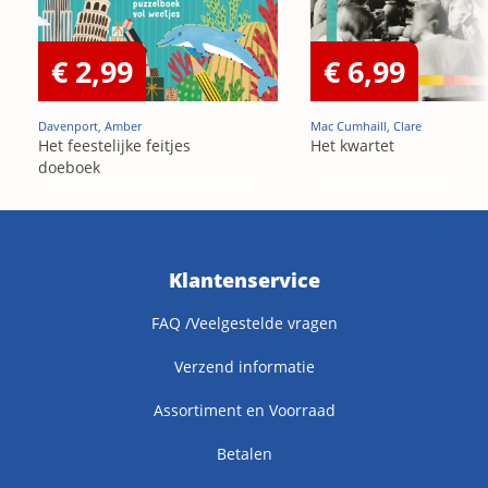
€ 2,99
€ 6,99
Davenport, Amber
Mac Cumhaill, Clare
Het feestelijke feitjes
Het kwartet
doeboek
Klantenservice
FAQ /Veelgestelde vragen
Verzend informatie
Assortiment en Voorraad
Betalen